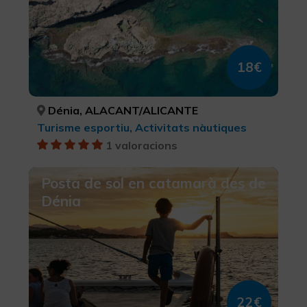
18€
Dénia, ALACANT/ALICANTE
Turisme esportiu, Activitats nàutiques
1 valoracions
Posta de sol en catamarà des de
Dénia
22€