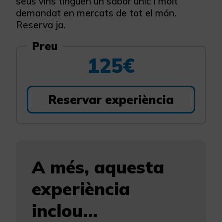
seus vins tinguen un sabor únic i molt
demandat en mercats de tot el món.
Reserva ja.
Preu
125€
Reservar experiència
A més, aquesta
experiència
inclou...