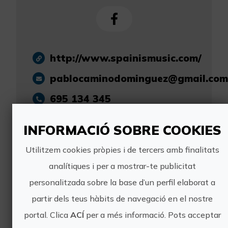
http://www.spainismusic.com/
pablocaminodominguez@gmail.com
695 134 345
INFORMACIÓ SOBRE COOKIES
Utilitzem cookies pròpies i de tercers amb finalitats
analítiques i per a mostrar-te publicitat
Experiències
personalitzada sobre la base d’un perfil elaborat a
pròximes
partir dels teus hàbits de navegació en el nostre
portal. Clica
ACÍ
per a més informació. Pots acceptar