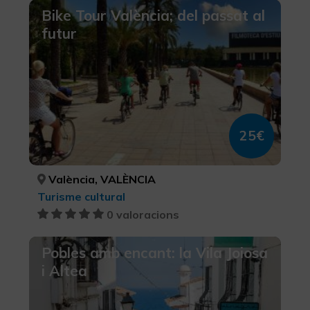
Bike Tour València; del passat al
futur
25€
València, VALÈNCIA
Turisme cultural
0 valoracions
Pobles amb encant: la Vila Joiosa
i Altea