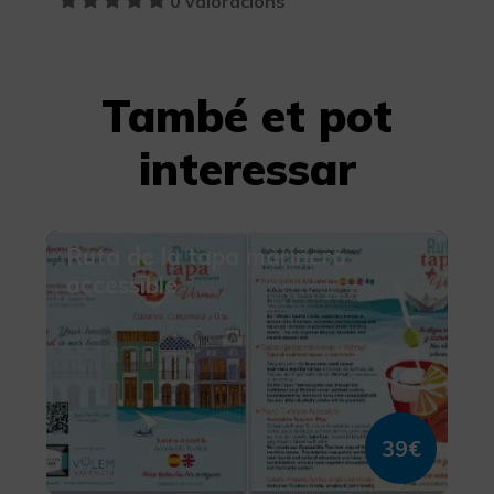
0 valoracions
També et pot
interessar
Ruta de la tapa marinera
accessible
39€