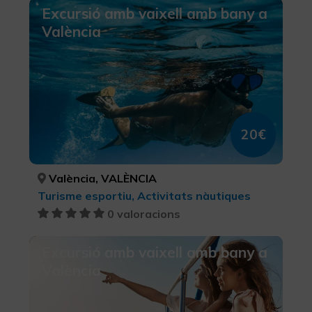
Excursió amb vaixell amb bany a
València
20€
València, VALÈNCIA
Turisme esportiu, Activitats nàutiques
0 valoracions
Excursió amb vaixell amb bany a
València