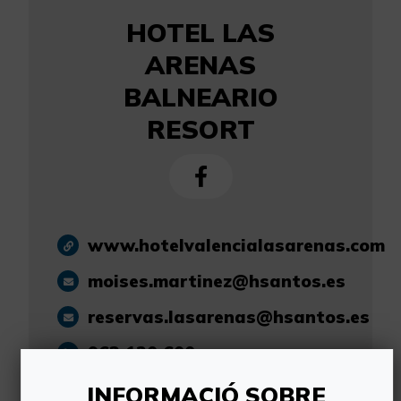
HOTEL LAS
ARENAS
BALNEARIO
RESORT
www.hotelvalencialasarenas.com
moises.martinez@hsantos.es
reservas.lasarenas@hsantos.es
963 120 600
INFORMACIÓ SOBRE