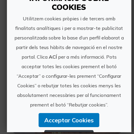
COOKIES
Utilitzem cookies pròpies i de tercers amb
Experiències
finalitats analítiques i per a mostrar-te publicitat
personalitzada sobre la base d’un perfil elaborat a
pròximes
partir dels teus hàbits de navegació en el nostre
portal. Clica
ACÍ
per a més informació. Pots
acceptar totes les cookies prement el botó
Posta de sol en catamarà des de
València
“Acceptar” o configurar-les prement “Configurar
Cookies” o rebutjar totes les cookies menys les
absolutament necessàries per al funcionament
prement el botó “Rebutjar cookies”.
Acceptar Cookies
25€