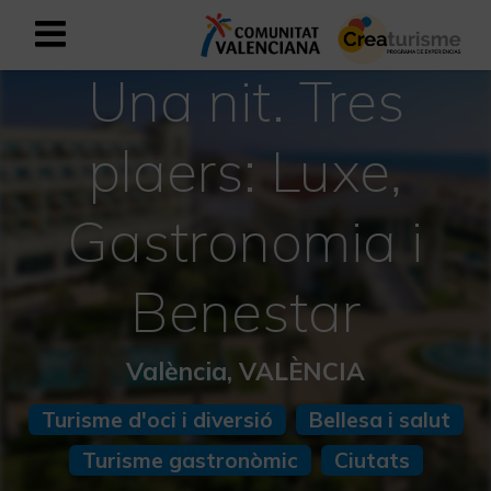
Una nit. Tres
Registrar-se com a usuari empresar
Registre empresarial
plaers: Luxe,
Valencià
Gastronomia i
Mediterrani Actiu i Esportiu
Benestar
Mediterrani Cultural
Mediterrani Rural i Natural
València, VALÈNCIA
Experiències a la tardor
Turisme d'oci i diversió
Bellesa i salut
Turisme gastronòmic
Ciutats
Experiències Setmana Santa