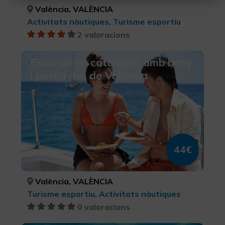
Rebutjar Cookies
València, VALÈNCIA
Activitats nàutiques, Turisme esportiu
Configurar Cookies
2 valoracions
Més informació
Excursió en catamarà amb bany
i paella des de València
44€
València, VALÈNCIA
Turisme esportiu, Activitats nàutiques
0 valoracions