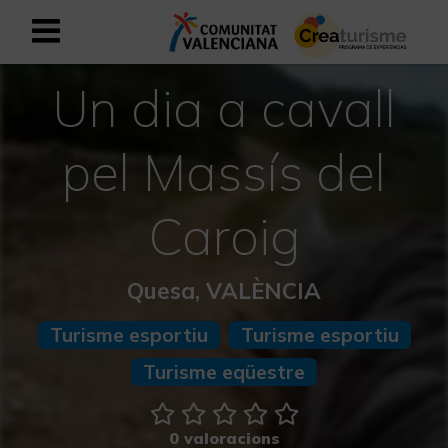
Un dia a cavall
Registrar-se com a usuari empresar
Registre empresarial
Valencià
pel Massís del
Caroig
Mediterrani Actiu i Esportiu
Mediterrani Cultural
Quesa, VALÈNCIA
Mediterrani Rural i Natural
Turisme esportiu
Turisme esportiu
Turisme eqüestre
Experiències a la tardor
Experiències Setmana Santa
0 valoracions