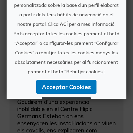
LES RODANES localitzat dins del
personalitzada sobre la base d’un perfil elaborat
Parc Natural Riu Túria, és un espai
a partir dels teus hàbits de navegació en el
amb vegetació mediterrània
composta per pineda, carrasca i bosc
nostre portal. Clica
ACÍ
per a més informació.
bai...
Pots acceptar totes les cookies prement el botó
“Acceptar” o configurar-les prement “Configurar
Cookies” o rebutjar totes les cookies menys les
absolutament necessàries per al funcionament
prement el botó “Rebutjar cookies”.
Acceptar Cookies
Iniciació al món del cavall i visita al Museu de les Recreacions
Gaudirem d'una experiència
Rebutjar Cookies
inoblidable en el Centre Hípic
Germans Esteban on ens
Configurar Cookies
ensenyaren les instal·lacions on viuen
els cavalls, ens explicaren com
Més informació