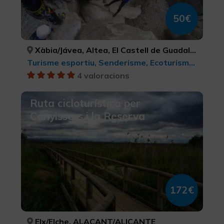
50€
Xàbia/Jávea, Altea, El Castell de Guadalest, La Vall d'Ebo, Anna, Xeresa, València, La Vall de Gallinera, La Vall de Laguar, Callosa d'en Sarrià, Buñol, La Nucia, Xeraco, ALACANT/ALICANTE, ALACANT/ALICANTE, ALACANT/ALICANTE, ALACANT/ALICANTE, VALÈNCIA, VALÈNCIA, VALÈNCIA, ALACANT/ALICANTE, ALACANT/ALICANTE, ALACANT/ALICANTE, VALÈNCIA, ALACANT/ALICANTE, VALÈNCIA
Turisme esportiu, Senderisme, Ecoturisme, Parcs Naturals, Turisme rural i natural, Turisme actiu-aventura, Activitats nàutiques
4 valoracions
Ruta cicloturística per
Canyissers i la Reserva
172€
Elx/Elche, ALACANT/ALICANTE