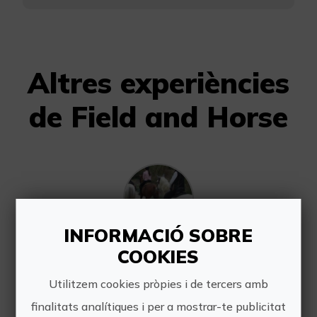
Altres experiències
de Field and Horse
INFORMACIÓ SOBRE
COOKIES
Passeig entre pins pel Paratge Natural Les Rodanes
Utilitzem cookies pròpies i de tercers amb
Gaudirem d'una experiència
inoblidable pel Paratge Natural de
finalitats analítiques i per a mostrar-te publicitat