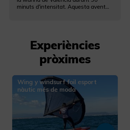
minuts d'intensitat. Aquesta avent...
Més informació
Experiències
pròximes
Wing y windsurf foil esport
nàutic més de moda