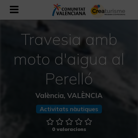
Registrar-se com a usuari empresar
Registre empresarial
Travesia amb
Valencià
moto d'aigua al
Mediterrani Actiu i Esportiu
Perelló
Mediterrani Cultural
València, VALÈNCIA
Mediterrani Rural i Natural
Activitats nàutiques
Experiències a la tardor
0 valoracions
Experiències Setmana Santa