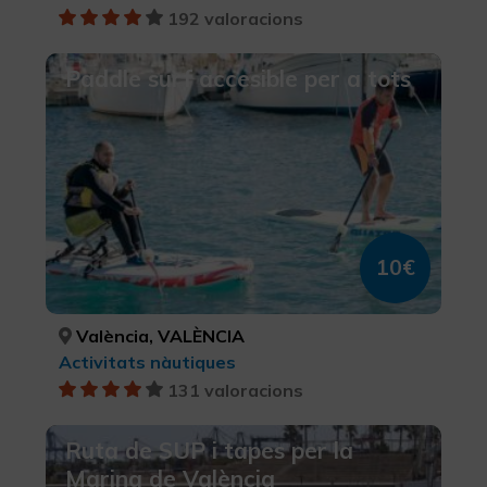
192 valoracions
Paddle surf accesible per a tots
10€
València, VALÈNCIA
Activitats nàutiques
131 valoracions
Ruta de SUP i tapes per la
Marina de València