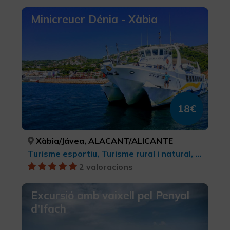
Minicreuer Dénia - Xàbia
18€
Xàbia/Jávea, ALACANT/ALICANTE
Turisme esportiu, Turisme rural i natural, Activitats nàutiques, Turisme actiu-aventura, Parcs Naturals
2 valoracions
Excursió amb vaixell pel Penyal
d'Ifach