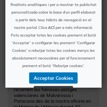
que permet a l'usuari arribar a elevar-
finalitats analítiques i per a mostrar-te publicitat
se fins a 12 metres d'altura i realitzar
personalitzada sobre la base d’un perfil elaborat
totes les acrobàcies que se li
ocórreguen. És realment fàcil
a partir dels teus hàbits de navegació en el
d'aprendre a volar a...
nostre portal. Clica
ACÍ
per a més informació.
Pots acceptar totes les cookies prement el botó
“Acceptar” o configurar-les prement “Configurar
Cookies” o rebutjar totes les cookies menys les
absolutament necessàries per al funcionament
prement el botó “Rebutjar cookies”.
Excursió amb moto d'aigua per la bahia de la malvarrossa (30 min)
Acceptar Cookies
Una excursió adrenalínica en la qual
recorrem les famoses platges
Rebutjar Cookies
valencianes de Malvarossa i
Patacona des de la nostra oficina en
Configurar Cookies
la Marina de València durant 30