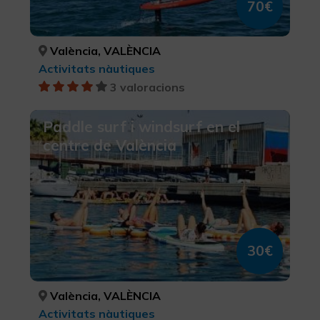
70€
València, VALÈNCIA
Activitats nàutiques
3 valoracions
Paddle surf i windsurf en el
centre de València
30€
València, VALÈNCIA
Activitats nàutiques