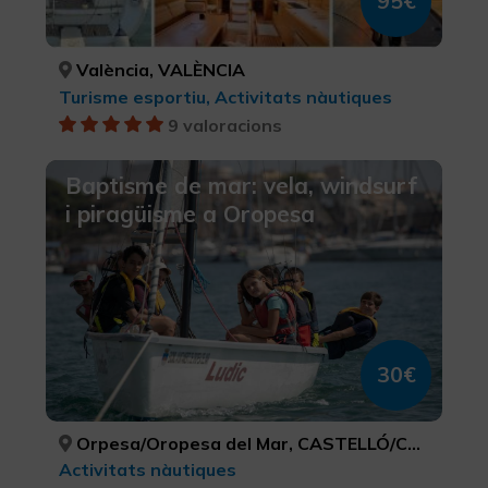
95€
València, VALÈNCIA
Turisme esportiu, Activitats nàutiques
9 valoracions
Baptisme de mar: vela, windsurf
i piragüisme a Oropesa
30€
Orpesa/Oropesa del Mar, CASTELLÓ/CASTELLÓN
Activitats nàutiques