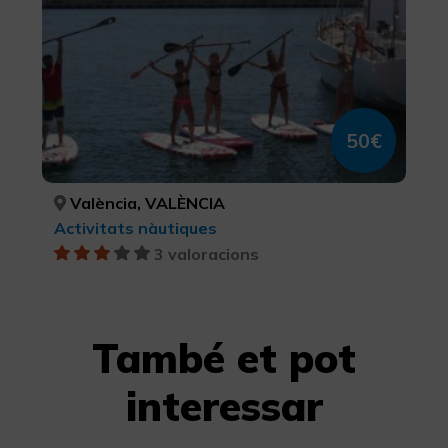
50€
València, VALÈNCIA
Activitats nàutiques
3 valoracions
També et pot
interessar