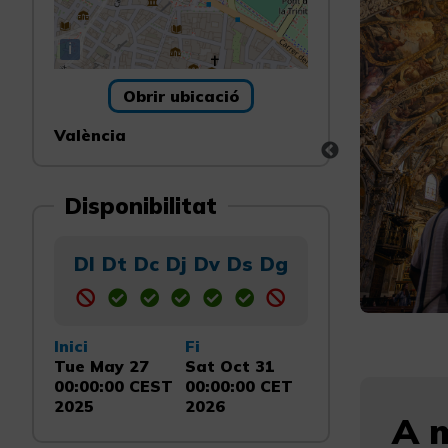
i
Obrir ubicació
València
Disponibilitat
Dl
Dt
Dc
Dj
Dv
Ds
Dg
Inici
Fi
Tue May 27
Sat Oct 31
00:00:00 CEST
00:00:00 CET
2025
2026
A m