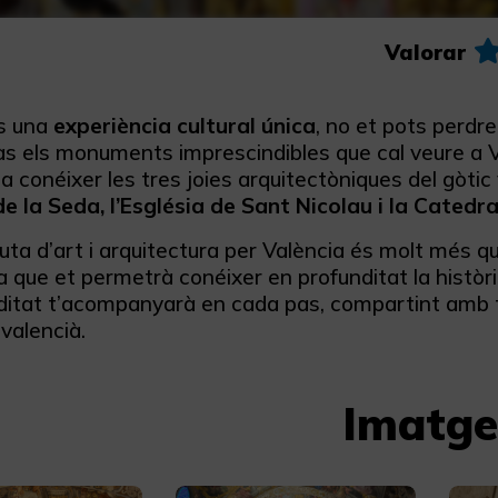
Valorar
s una
experiència cultural única
, no et pots perdre
às els monuments imprescindibles que cal veure a 
 conéixer les tres joies arquitectòniques del gòtic 
de la Seda, l’Església de Sant Nicolau i la Catedra
ta d’art i arquitectura per València és molt més qu
a que et permetrà conéixer en profunditat la història, 
editat t’acompanyarà en cada pas, compartint amb t
valencià.
Imatge