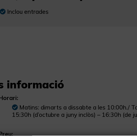
Inclou entrades
s informació
Horari:
Matins: dimarts a dissabte a les 10:00h./ Tar
15:30h (d’octubre a juny inclòs) – 16:30h (de ju
Preu: