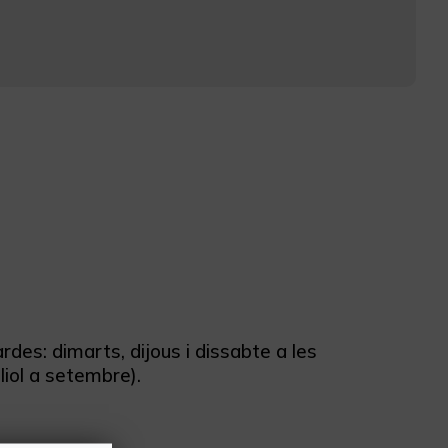
des: dimarts, dijous i dissabte a les
liol a setembre).