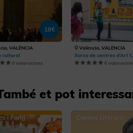
18€
cia, VALÈNCIA
València, VALÈNCIA
 cultural
0 valoracions
0 valoracion
També et pot interessa
s i Fang
Camins Literaris