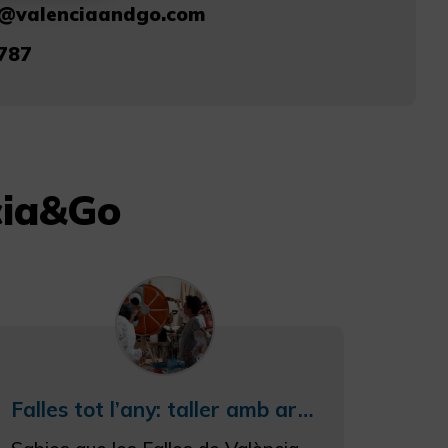
s@valenciaandgo.com
787
cia&Go
Falles tot l’any: taller amb artistes fallers a València