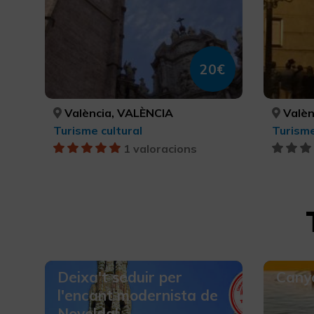
20€
València, VALÈNCIA
Valèn
Turisme cultural
Turisme
1 valoracions
Deixa't seduir per
Canye
l'encant modernista de
Novelda!