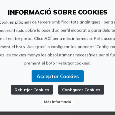
Adults: 45€. Xiquets de 8 a 13 anys: 17,5€.
INFORMACIÓ SOBRE COOKIES
Com arribar:
cookies pròpies i de tercers amb finalitats analítiques i per a
Punt de trobada: Torres de Serrans
ersonalitzada sobre la base d’un perfil elaborat a partir dels t
 el nostre portal. Clica
ACÍ
per a més informació. Pots accept
Una altra informació:
ment el botó “Acceptar” o configurar-les prement “Configura
Inclou entrades per a l'Església de Sant Nicol
tes les cookies menys les absolutament necessàries per al 
València. Tria el teu idioma en fer la reserva: e
prement el botó “Rebutjar cookies”.
Acceptar Cookies
Rebutjar Cookies
Configurar Cookies
https://
Valencia&Go
Més informació
info@va