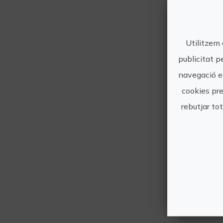
Utilitzem 
publicitat p
navegació en
cookies pre
rebutjar to