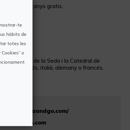
 Menors de 7 anys gratis.
 mostrar-te
eus hàbits de
ar totes les
r Cookies” o
ás, la Llotja de la Seda i la Catedral de
funcionament
spanyol, anglés, italià, alemany o francés.
www.valenciaandgo.com/
lenciaandgo.com