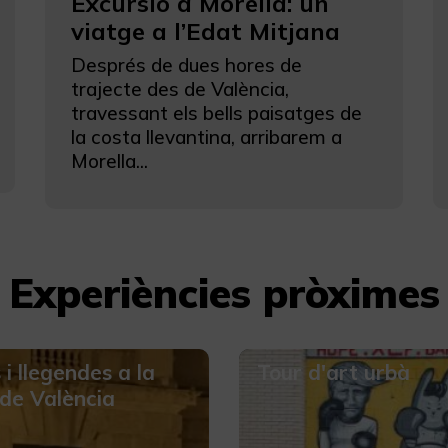
Excursió a Morella: un
viatge a l’Edat Mitjana
Després de dues hores de
trajecte des de València,
travessant els bells paisatges de
la costa llevantina, arribarem a
Morella...
Experiències pròximes
 i llegendes a la
Tour d'art urbà
 de València