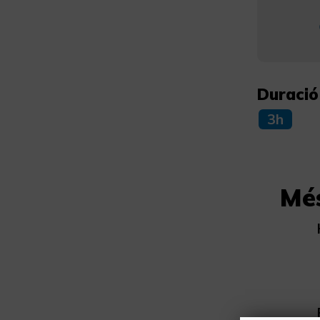
Duració
3h
Mé