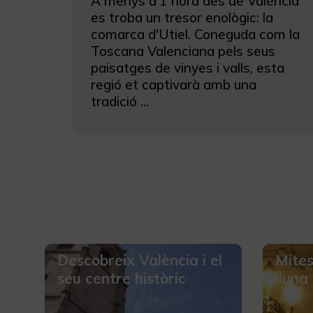
A menys d'1 hora des de València
es troba un tresor enològic: la
comarca d'Utiel. Coneguda com la
Toscana Valenciana pels seus
paisatges de vinyes i valls, esta
regió et captivarà amb una
tradició ...
Descobreix València i el
Mites
seu centre històric
lluna