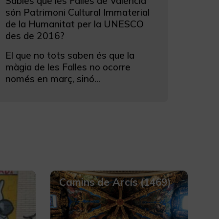
Sabies que les Falles de València
són Patrimoni Cultural Immaterial
de la Humanitat per la UNESCO
des de 2016?
El que no tots saben és que la
màgia de les Falles no ocorre
només en març, sinó...
Camins de Arcís (1469)