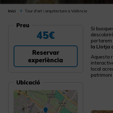
Tour d'art i arquitectura a València
Inici
Preu
Si busque
45€
descobrir
portarem a
la Llotja 
Reservar
Aquesta ru
experiència
interactiv
local acr
patrimoni 
Ubicació