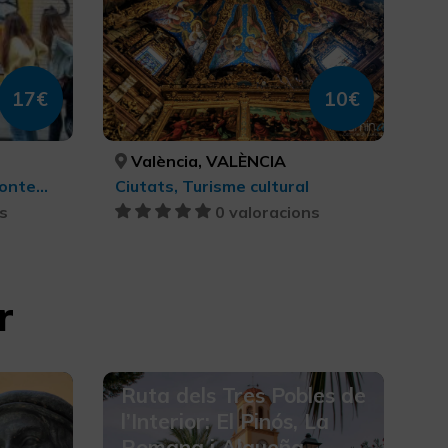
17€
10€
València, VALÈNCIA
Xarxa de centres d’Art Contemporani, Turisme cultural
Ciutats, Turisme cultural
s
0 valoracions
r
Ruta dels Tres Pobles de
l’Interior: El Pinós, La
Romana i Algueña