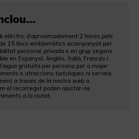
clou...
tuk elèctric d’aproximadament 2 hores pels
és de 15 llocs emblemàtics acompanyat per
dalitat personal, privada o en grup segons
ble en Espanyol, Anglés, Italià, Francés i
d’aigua gratuïta per persona per a major
ments o atraccions turístiques ni serveis
ament a través de la nostra web o
om el recorregut poden ajustar-se
iments a la ciutat.