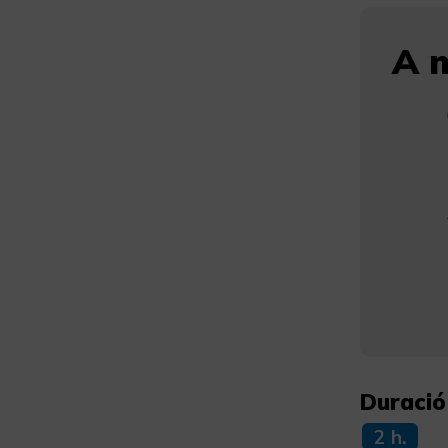
A m
Duració
2 h.