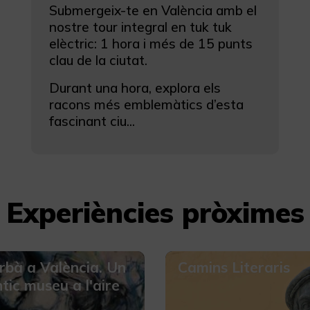
Submergeix-te en València amb el
nostre tour integral en tuk tuk
elèctric: 1 hora i més de 15 punts
clau de la ciutat.
Durant una hora, explora els
racons més emblemàtics d’esta
fascinant ciu...
Experiències pròximes
rbà a València. Un
Camins Literaris
tic museu a l'aire