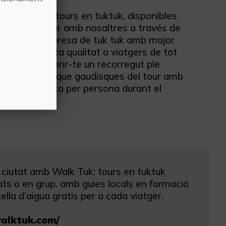
 els nostres tours en tuktuk, disponibles
 de contactar amb nosaltres a través de
cia. Som l’empresa de tuk tuk amb major
iències d’alta qualitat a viatgers de tot
ant per a oferir-te un recorregut ple
. A més, volem que gaudisques del tour amb
’aigua gratuïta per persona durant el
 ciutat amb Walk Tuk: tours en tuktuk
vats o en grup, amb guies locals en formació
ella d’aigua gratis per a cada viatger.
walktuk.com/