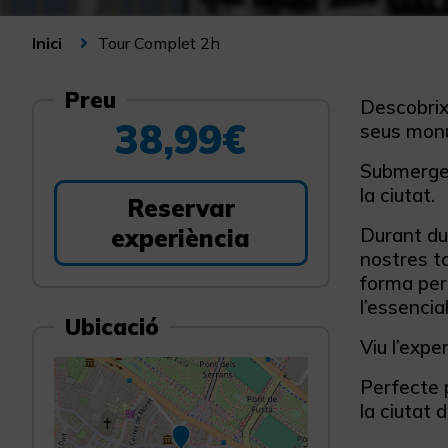
Tour Complet 2h
Inici
Preu
Descobrix 
38,99€
seus monu
Submergeix
la ciutat.
Reservar
experiència
Durant du
nostres to
forma perf
l’essencia
Ubicació
Viu l’expe
Perfecte p
la ciutat 