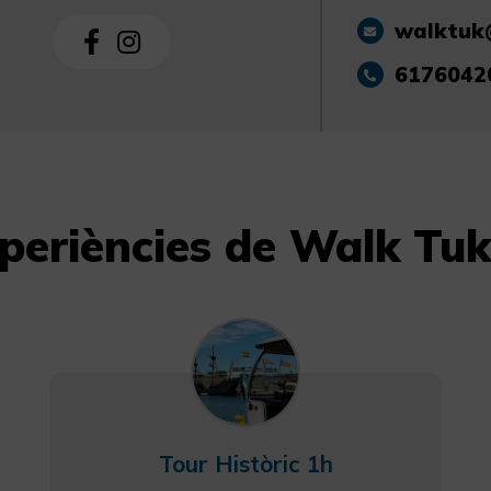
walktuk
6176042
xperiències de Walk Tuk
Tour Històric 1h