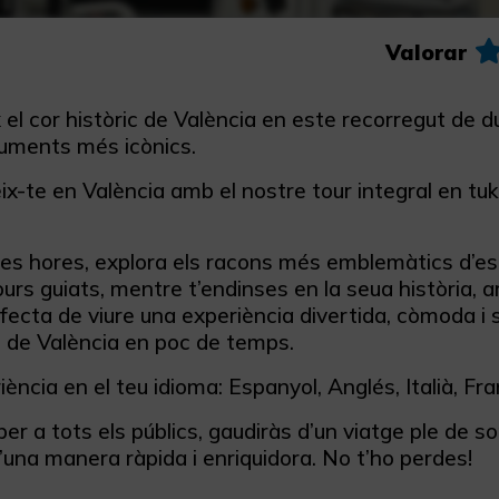
Valorar
el cor històric de València en este recorregut de d
ments més icònics.
-te en València amb el nostre tour integral en tuk 
es hores, explora els racons més emblemàtics d’est
urs guiats, mentre t’endinses en la seua història, ar
ecta de viure una experiència divertida, còmoda i so
l de València en poc de temps.
riència en el teu idioma: Espanyol, Anglés, Italià, F
er a tots els públics, gaudiràs d’un viatge ple de s
d’una manera ràpida i enriquidora. No t’ho perdes!