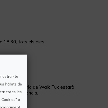
 18:30, tots els dies.
 mostrar-te
eus hàbits de
e tuktuk elèctric de Walk Tuk estarà
ar totes les
at Vella, València.
r Cookies” o
funcionament