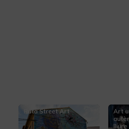
Ruta Street Art
Art u
autèn
lliure