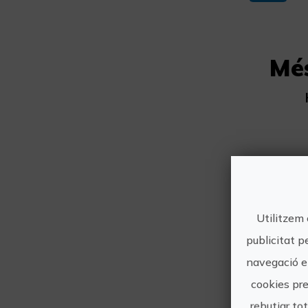
Mé
Utilitzem 
publicitat p
navegació en
cookies pre
rebutjar to