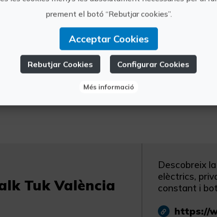
Una altra informació:
prement el botó “Rebutjar cookies”.
Descobrix la ciutat d’una forma original amb
tant en format privat com en grup. Només has
la nostra web per a reservar la teua experièn
Acceptar Cookies
creixement en 2025, destacant per oferir exper
el món. Els nostres guies reben formació const
Rebutjar Cookies
Configurar Cookies
d’història, curiositats i recomanacions locals
total comoditat, per això incloem una botella d
Més informació
recorregut.
Descobreix la
elèctrics, pri
lk Tuk València
constant i bot
https://