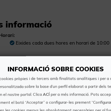
s informació
Horari:
Eixides cada dues hores en horari de 10:00 a
Preu:
38.99€ per viatger.
INFORMACIÓ SOBRE COOKIES
cookies pròpies i de tercers amb finalitats analítiques i per a
Com arribar:
ersonalitzada sobre la base d’un perfil elaborat a partir dels t
Després de reservar el seu viatge, el nostr
 el nostre portal. Clica
ACÍ
per a més informació. Pots accept
esperant al Carrer de la Blanqueria Nº3 en Ciut
ment el botó “Acceptar” o configurar-les prement “Configura
tes les cookies menys les absolutament necessàries per al 