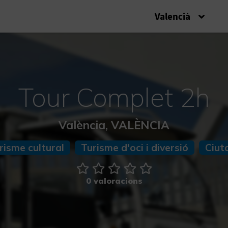
Valencià
Tour Complet 2h
València, VALÈNCIA
risme cultural
Turisme d'oci i diversió
Ciut
0 valoracions