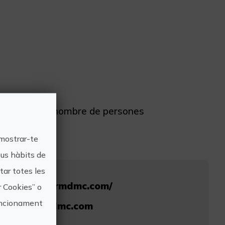
ció del lloc i nombre de persones
 mostrar-te
eus hàbits de
ar totes les
/www.benidormdmc.com/
r Cookies” o
funcionament
@benidormdmc.com