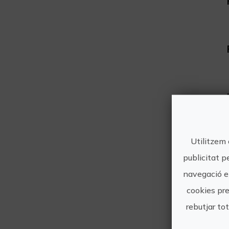
Utilitzem 
publicitat p
navegació en
cookies pre
rebutjar to