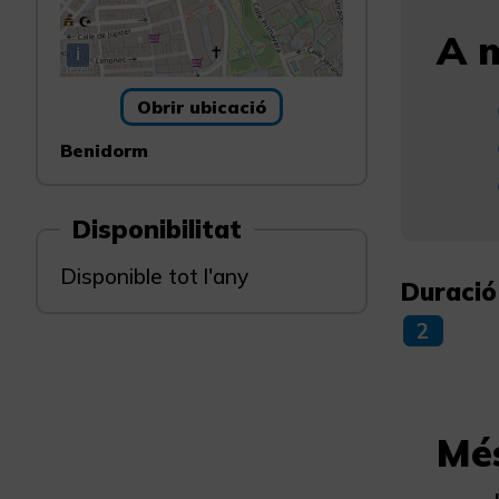
A m
i
Obrir ubicació
Benidorm
Disponibilitat
Disponible tot l'any
Duració
2
Mé