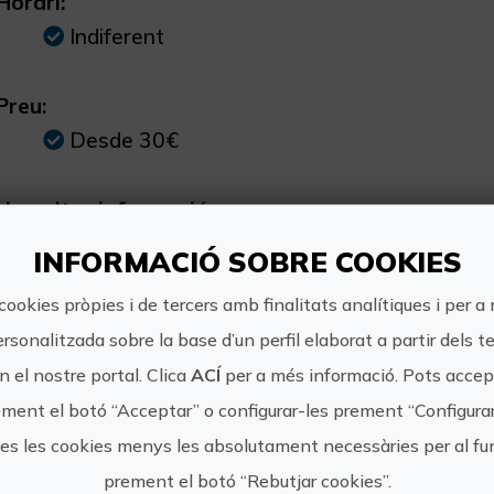
Horari:
Indiferent
Preu:
Desde 30€
Una altra informació:
Disponible a Alacant i València Preus en fun
INFORMACIÓ SOBRE COOKIES
cookies pròpies i de tercers amb finalitats analítiques i per a
ersonalitzada sobre la base d’un perfil elaborat a partir dels t
 el nostre portal. Clica
ACÍ
per a més informació. Pots accept
https:/
ment el botó “Acceptar” o configurar-les prement “Configura
BENIDORM DMC
tes les cookies menys les absolutament necessàries per al 
cuentas
prement el botó “Rebutjar cookies”.