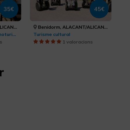
35€
45€
ICANTE
Benidorm, ALACANT/ALICANTE
Turisme rural i natural, Enoturisme, Experiències Gastronòmiques l'Exquisit Mediterrani, Turisme gastronòmic
Turisme cultural
s
1 valoracions
r