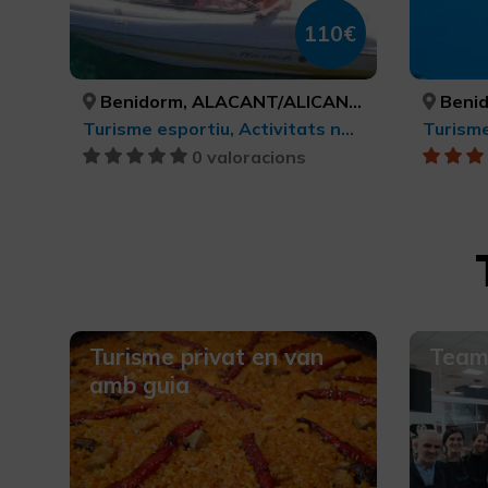
110€
Benidorm, ALACANT/ALICANTE
Benidorm, A
Turisme esportiu, Activitats nàutiques
Turisme
0 valoracions
Turisme privat en van
Team
amb guia