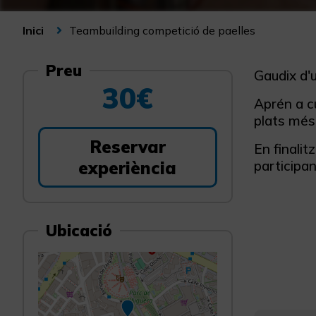
Teambuilding competició de paelles
Inici
Preu
Gaudix d'
30€
Aprén a cu
plats més 
Reservar
En finalit
experiència
participan
Ubicació