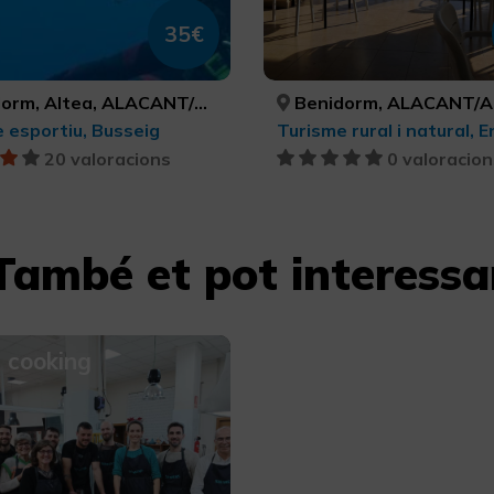
35€
ltea, ALACANT/ALICANTE, ALACANT/ALICANTE
Benidorm, ALACANT/AL
 esportiu, Busseig
20 valoracions
0 valoracion
També et pot interessa
 cooking