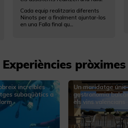
Cada equip realitzaria diferents
Ninots per a finalment ajuntar-los
en una Falla final qu...
Experiències pròximes
breix increïbles
Un maridatge únic 
tges subaqüàtics a
gastronomia balcàn
dorm
els vins valencians