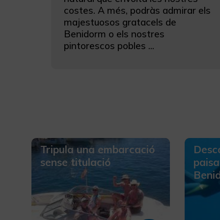
costes. A més, podràs admirar els
majestuosos gratacels de
Benidorm o els nostres
pintorescos pobles ...
Tripula una embarcació
Desco
sense titulació
paisa
Beni