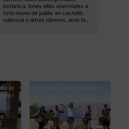
botànica, totes elles orientades a
tota mena de públic en castellà,
valencià o altres idiomes, amb la...
de la
Segway Tour Benidorm
ica i