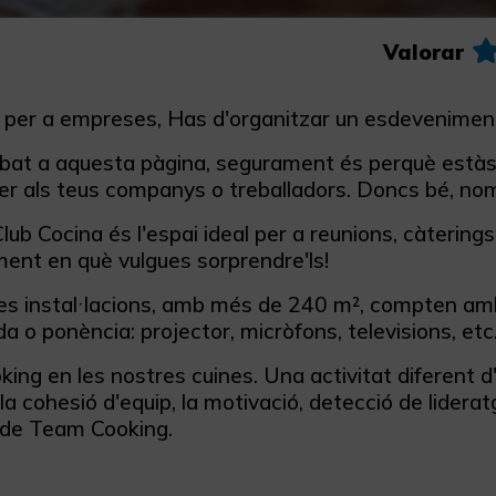
Valorar
s per a empreses, Has d'organitzar un esdeveniment 
ribat a aquesta pàgina, segurament és perquè està
er als teus companys o treballadors. Doncs bé, nom
lub Cocina és l'espai ideal per a reunions, càterings, 
ent en què vulgues sorprendre'ls!
es instal·lacions, amb més de 240 m², compten amb 
a o ponència: projector, micròfons, televisions, etc
ing en les nostres cuines. Una activitat diferent 
la cohesió d'equip, la motivació, detecció de lider
t de Team Cooking.