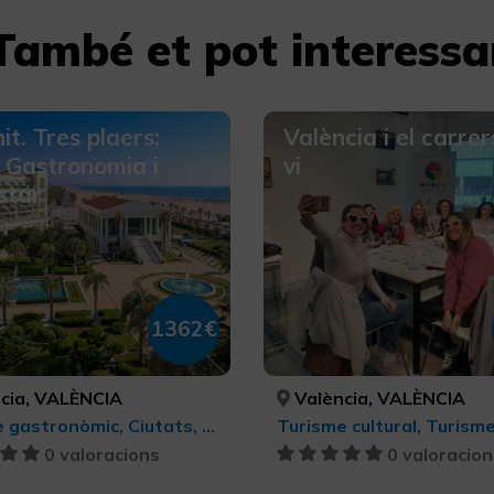
També et pot interessa
it. Tres plaers:
València i el carrer
 Gastronomia i
vi
star
1362€
cia, VALÈNCIA
València, VALÈNCIA
Turisme gastronòmic, Ciutats, Turisme d'oci i diversió, Bellesa i salut
0 valoracions
0 valoracion