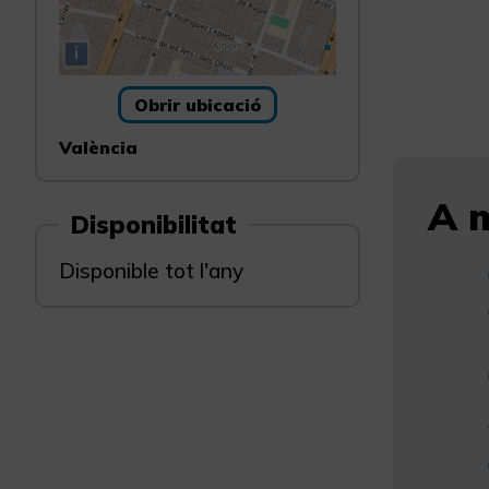
i
Obrir ubicació
València
A m
Disponibilitat
Disponible tot l'any