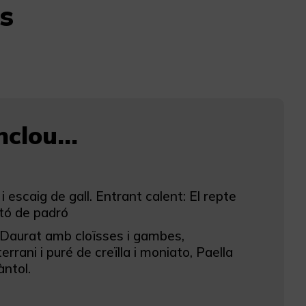
s
clou...
escaig de gall. Entrant calent: El repte
ntó de padró
o, Daurat amb cloïsses i gambes,
ani i puré de creïlla i moniato, Paella
àntol.