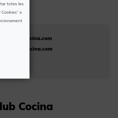
ar totes les
r Cookies” o
funcionament
nciaclubcocina.com
enciaclubcocina.com
99
Club Cocina