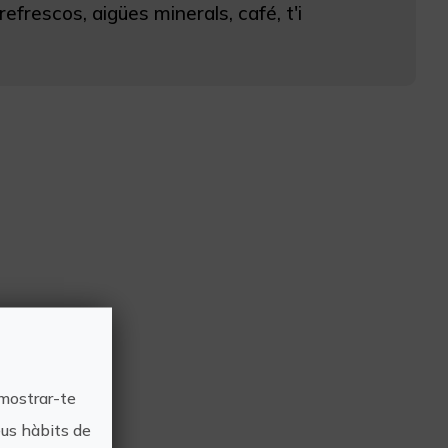
efrescos, aigües minerals, café, t'i
 mostrar-te
eus hàbits de