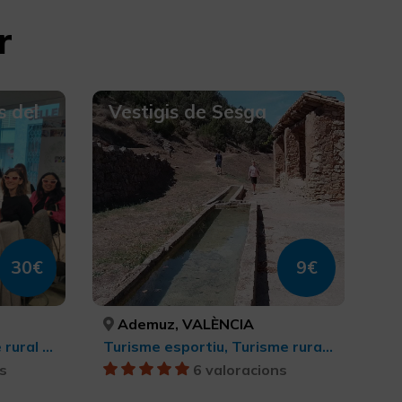
r
s del
Vestigis de Sesga
30€
9€
Ademuz, VALÈNCIA
Turisme cultural, Turisme rural i natural, Enoturisme, Turisme gastronòmic, Turisme cultural
Turisme esportiu, Turisme rural i natural, Agroturisme, Senderisme, Turisme gastronòmic, Turisme cultural
s
6 valoracions