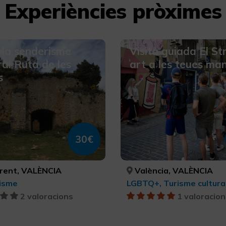
Experiències pròximes
la senderisme
Visita guiada El St
ral Ruta de les
art a les teues ma
s
30€
rent, VALÈNCIA
València, VALÈNCIA
isme
2 valoracions
1 valoracion