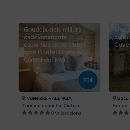
Gaudeix dels millors
Mario
esdeveniments
cultu
esportius de la ciutat
Cave
amb l'Hotel Olympia
Cónsul del Mar.
70€
València, VALÈNCIA
Bocai
Turisme esportiu, Ciutats
Sender
0 valoracions