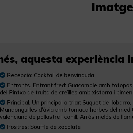
Imatge
és, aquesta experiència in
Recepció: Cocktail de benvinguda
Entrants. Entrant fred: Guacamole amb totopos i 
del Pintxo de truita de creïlles amb xistorra i pime
Principal. Un principal a triar: Suquet de llobarr
Mandonguilles d'àvia amb tomaca herbes del mediterr
valenciana de pollastre i conill, Arròs melós de llam
Postres: Souffle de xocolate