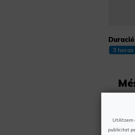
Duració
3 horas
Mé
Utilitzem 
publicitat p