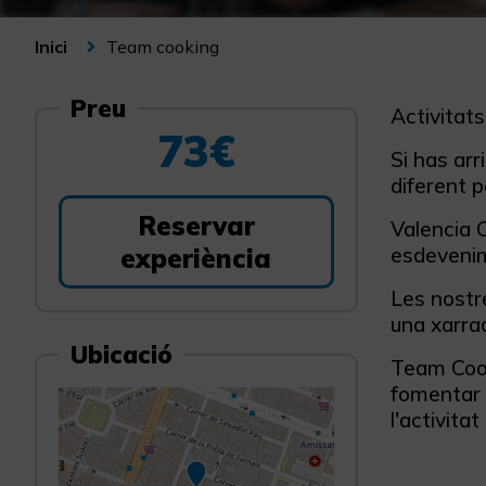
Team cooking
Inici
Preu
Activitat
73€
Si has ar
diferent p
Reservar
Valencia C
experiència
esdevenim
Les nostr
una xarrad
Ubicació
Team Cook
fomentar 
l'activita