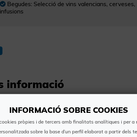
Begudes: Selecció de vins valencians, cerveses, r
infusions
s informació
Horari:
A petició dels clientes
INFORMACIÓ SOBRE COOKIES
cookies pròpies i de tercers amb finalitats analítiques i per a
Preu:
ersonalitzada sobre la base d’un perfil elaborat a partir dels t
73,00€