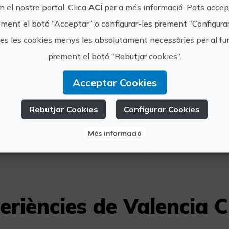
 el nostre portal. Clica
ACÍ
per a més informació. Pots accept
ment el botó “Acceptar” o configurar-les prement “Configura
tes les cookies menys les absolutament necessàries per al 
prement el botó “Rebutjar cookies”.
www.vale
Valencia Club
Acceptar Cookies
Cocina
info@val
Rebutjar Cookies
Configurar Cookies
6011683
Més informació
eriències de Valencia 