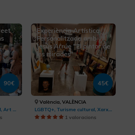
reet
Experiència Artística
ns
Personalitzada amb
Jesús Arrúe "El pintor de
les mirades"
90€
45€
València, VALÈNCIA
LGBTQ+, Turisme cultural, Art contemporani, Turisme cultural, Ciutats, Turisme d'oci i diversió
LGBTQ+, Turisme cultural, Xarxa de centres d’Art Contemporani, Art contemporani, Ciutats, Turisme cultural
s
1 valoracions