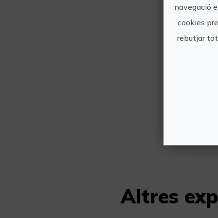
navegació en
cookies pre
rebutjar to
Altres exp