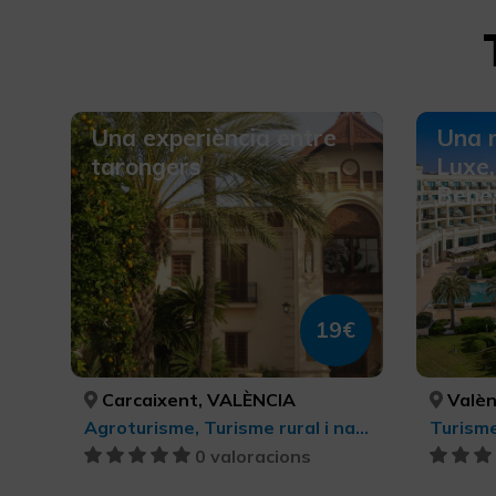
Una experiència entre
Una n
tarongers
Luxe,
Bene
19€
Carcaixent, VALÈNCIA
Valèn
Agroturisme, Turisme rural i natural, Turisme rural i natural, Turisme gastronòmic
0 valoracions