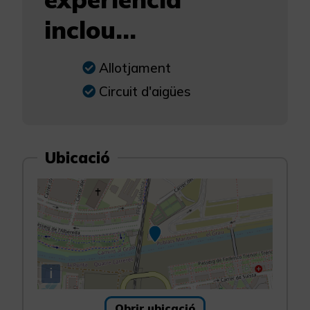
inclou...
Allotjament
Circuit d'aigües
Ubicació
i
Obrir ubicació