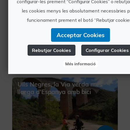
configurar-les prement “Configurar Cookies” o rebutja
les cookies menys les absolutament necessàries p
funcionament prement el botó “Rebutjar cookies
Acceptar Cookies
37€
Rebutjar Cookies
Configurar Cookies
València, VALÈNCIA
Turisme cultural
Més informació
5 valoracions
Ulls Negres, la Via verda més
llarga d'Espanya amb bici