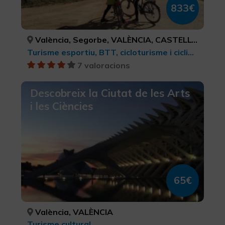
833€
València, Segorbe, VALÈNCIA, CASTELLÓ/CASTELLÓN
Turisme esportiu, BTT, cicloturisme i ciclisme
7 valoracions
Descobreix la Ciutat de les Arts
i les Ciències
65€
València, VALÈNCIA
Turisme cultural