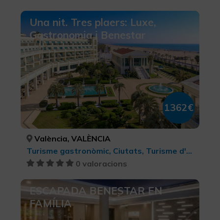
Una nit. Tres plaers: Luxe,
Gastronomia i Benestar
1362€
València, VALÈNCIA
Turisme gastronòmic, Ciutats, Turisme d'oci i diversió, Bellesa i salut
0 valoracions
ESCAPADA BENESTAR EN
FAMÍLIA