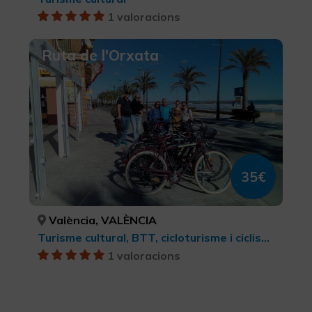
1 valoracions
Ruta de l'Orxata
35€
València, VALÈNCIA
Turisme cultural, BTT, cicloturisme i ciclisme
1 valoracions