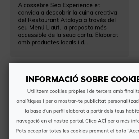
Alcossebre Sea Experience et
convida a descobrir la cuina creativa
del Restaurant Atalaya a través del
seu Menú Llaüt, la proposta més
accessible de la seua carta. Elaborat
amb productes locals i d...
INFORMACIÓ SOBRE COOKI
Experiències
Utilitzem cookies pròpies i de tercers amb finalit
pròximes
analítiques i per a mostrar-te publicitat personalitza
la base d’un perfil elaborat a partir dels teus hàbit
navegació en el nostre portal. Clica
ACÍ
per a més inf
Oceanogràfic València
Pots acceptar totes les cookies prement el botó “Acc