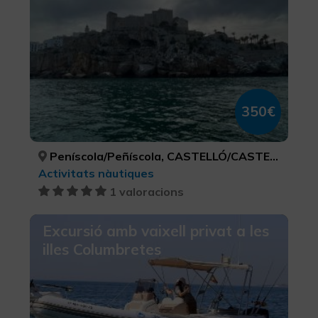
350€
Peníscola/Peñíscola, CASTELLÓ/CASTELLÓN
Activitats nàutiques
1 valoracions
Excursió amb vaixell privat a les
illes Columbretes