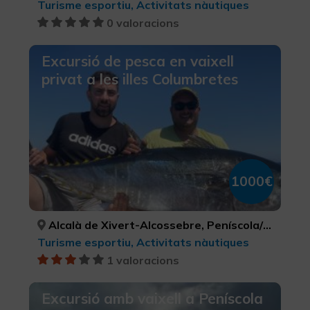
Turisme esportiu, Activitats nàutiques
0 valoracions
Excursió de pesca en vaixell
privat a les illes Columbretes
1000€
Alcalà de Xivert-Alcossebre, Peníscola/Peñíscola, Torreblanca, CASTELLÓ/CASTELLÓN, CASTELLÓ/CASTELLÓN, CASTELLÓ/CASTELLÓN
Turisme esportiu, Activitats nàutiques
1 valoracions
Excursió amb vaixell a Peníscola