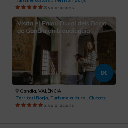
8 valoracions
Visita el Palau Ducal dels Borja
de Gandia amb audioguia
8€
Gandia, VALÈNCIA
Territori Borja, Turisme cultural, Ciutats
2 valoracions