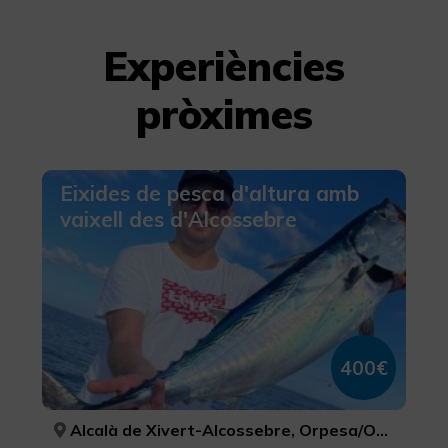
Experiències
pròximes
Eixides de pesca d'altura amb
vaixell des d'Alcossebre
400€
Alcalà de Xivert-Alcossebre, Orpesa/Oropesa del Mar, Peníscola/Peñíscola, CASTELLÓ/CASTELLÓN, CASTELLÓ/CASTELLÓN, CASTELLÓ/CASTELLÓN