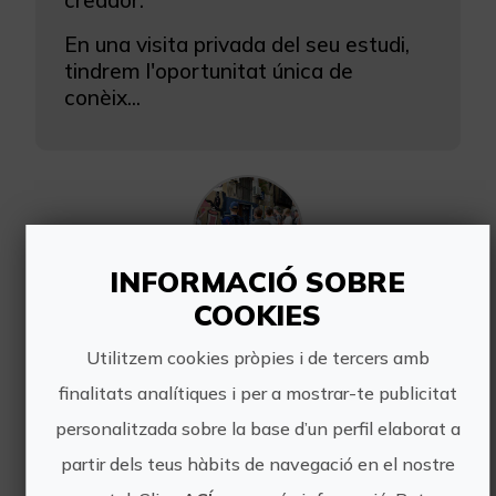
creador.
En una visita privada del seu estudi,
tindrem l'oportunitat única de
conèix...
INFORMACIÓ SOBRE
COOKIES
Visita guiada El Street art a les teues mans
Utilitzem cookies pròpies i de tercers amb
Gaudirem d'una visita guiada pel
centre de València.
finalitats analítiques i per a mostrar-te publicitat
personalitzada sobre la base d’un perfil elaborat a
El barri del Carme és conegut pels
seus carrers històrics, els petits
partir dels teus hàbits de navegació en el nostre
restaurants amb aroma mediterrani i