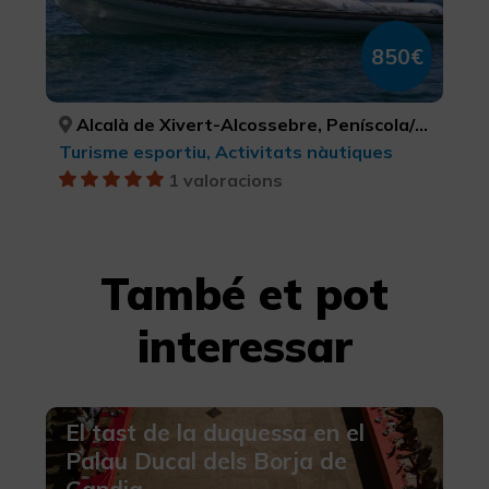
850€
Alcalà de Xivert-Alcossebre, Peníscola/Peñíscola, CASTELLÓ/CASTELLÓN, CASTELLÓ/CASTELLÓN
Turisme esportiu, Activitats nàutiques
1 valoracions
També et pot
interessar
El tast de la duquessa en el
Palau Ducal dels Borja de