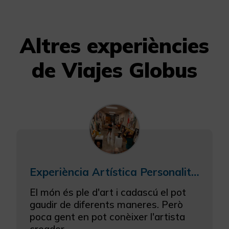
Altres experiències
de Viajes Globus
Experiència Artística Personalitzada amb Jesús Arrúe "El pintor de les mirades"
El món és ple d'art i cadascú el pot
gaudir de diferents maneres. Però
poca gent en pot conèixer l'artista