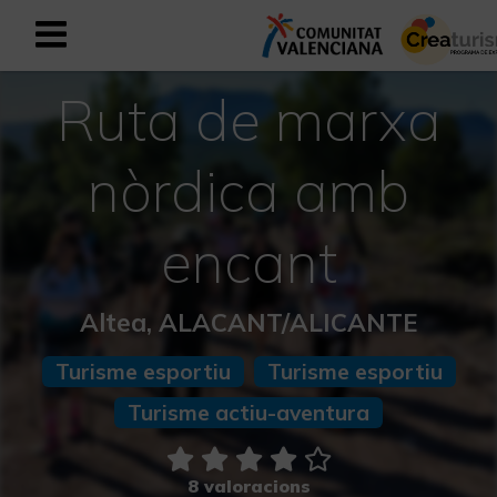
Ruta de marxa
Registrar-se com a usuari empresar
Registre empresarial
Valencià
nòrdica amb
encant
Mediterrani Actiu i Esportiu
Mediterrani Cultural
Altea, ALACANT/ALICANTE
Mediterrani Rural i Natural
Turisme esportiu
Turisme esportiu
Turisme actiu-aventura
Experiències a la tardor
Experiències Setmana Santa
8 valoracions