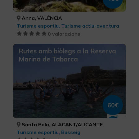
Anna, VALÈNCIA
Turisme esportiu, Turisme actiu-aventura
0 valoracions
Rutes amb biòlegs a la Reserva
Marina de Tabarca
60€
Santa Pola, ALACANT/ALICANTE
Turisme esportiu, Busseig