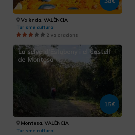
38€
València, VALÈNCIA
Turisme cultural
2 valoracions
La selva d'Estubeny i el Castell
de Montesa
15€
Montesa, VALÈNCIA
Turisme cultural