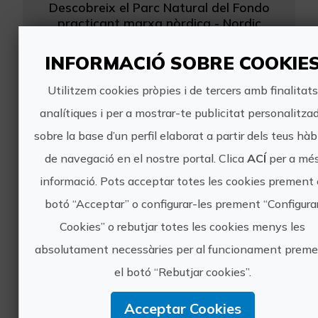
Descobreix el Parc Natural del Fondo
practicant marxa nòrdica - Nordic
walking, gaudint d'aquest esport en
aquest aiguamoll al mateix temps que
INFORMACIÓ SOBRE COOKIE
observem les diferents aus
(birdwatching) depenent de l'...
Utilitzem cookies pròpies i de tercers amb finalitats
analítiques i per a mostrar-te publicitat personalitza
sobre la base d’un perfil elaborat a partir dels teus hàb
de navegació en el nostre portal. Clica
ACÍ
per a mé
informació. Pots acceptar totes les cookies prement 
botó “Acceptar” o configurar-les prement “Configura
Descobrix la Marxa Nòrdica en l'Oasi Mediterrani d'Elx
Cookies” o rebutjar totes les cookies menys les
Començarem al matí amb una bonica
absolutament necessàries per al funcionament prem
ruta de Marxa Nòrdica per la serra de
el botó “Rebutjar cookies”.
Crevillent apta per a tots els públics,
aprofitarem per practicar la tècnica
Acceptar Cookies
del nostre esport a la muntanya o