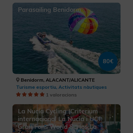
Parasailing Benidorm
80€
Benidorm, ALACANT/ALICANTE
Turisme esportiu, Activitats nàutiques
1 valoracions
La Nucía Cycling (Criterium
internacional La Nucia i UCI
Gran Fons World Series La