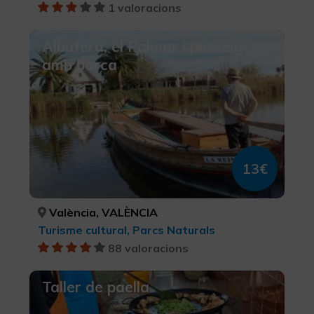
1 valoracions
Albufera, el Palmar i passeig
amb barca
13€
València, VALÈNCIA
Turisme cultural, Parcs Naturals
88 valoracions
Taller de paella