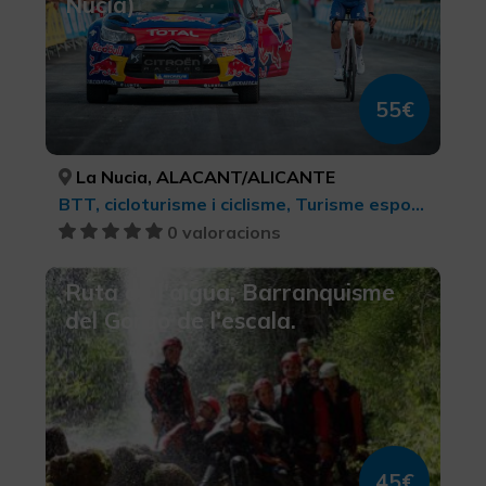
Nucía)
55€
La Nucia, ALACANT/ALICANTE
BTT, cicloturisme i ciclisme, Turisme esportiu
0 valoracions
Ruta de l'aigua, Barranquisme
del Gorgo de l'escala.
45€