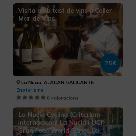
Visita amb tast de vins a Celler
Mar de Vins
25€
La Nucia, ALACANT/ALICANTE
Enoturisme
0 valoracions
La Nucía Cycling (Criterium
internacional La Nucia i UCI
Gran Fons World Series La