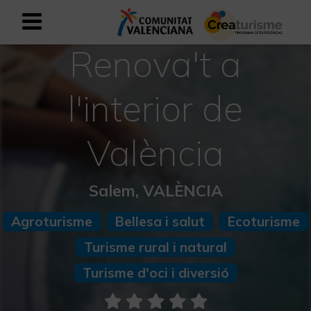
Renova't a
Registrar-se com a usuari empresar
Registre empresarial
l'interior de
Valencià
València
Mediterrani Actiu i Esportiu
Salem, VALÈNCIA
Mediterrani Cultural
Agroturisme
Bellesa i salut
Ecoturisme
Mediterrani Rural i Natural
Turisme rural i natural
Experiències a la tardor
Turisme d'oci i diversió
Experiències Setmana Santa