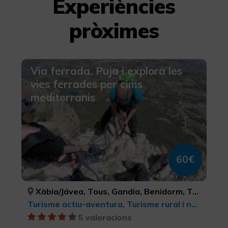
Experiències
pròximes
Via ferrada. Puja i explora les
vies ferrades per cims
mediterranis
60€
Xàbia/Jávea, Tous, Gandia, Benidorm, Tavernes de la Valldigna, Ibi, Relleu, Xeraco, Parcent, Polop, Enguera, ALACANT/ALICANTE, VALÈNCIA, VALÈNCIA, ALACANT/ALICANTE, VALÈNCIA, ALACANT/ALICANTE, ALACANT/ALICANTE, VALÈNCIA, ALACANT/ALICANTE, ALACANT/ALICANTE, VALÈNCIA
Turisme actiu-aventura, Turisme rural i natural, Turisme esportiu, Ecoturisme, Parcs Naturals
5 valoracions