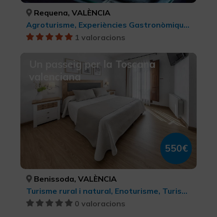
Requena, VALÈNCIA
Agroturisme, Experiències Gastronòmiques l'Exquisit Mediterrani, Turisme rural i natural, Turisme rural, Turisme gastronòmic
1 valoracions
Un passeig per la Toscana
valenciana
550€
Benissoda, VALÈNCIA
Turisme rural i natural, Enoturisme, Turisme gastronòmic
0 valoracions