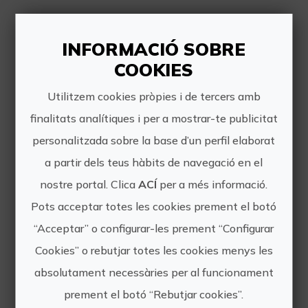
Altres experiències
INFORMACIÓ SOBRE
de SAÓ Viajes
COOKIES
Utilitzem cookies pròpies i de tercers amb
finalitats analítiques i per a mostrar-te publicitat
personalitzada sobre la base d’un perfil elaborat
a partir dels teus hàbits de navegació en el
nostre portal. Clica
ACÍ
per a més informació.
Bocairent, vinyes i estrela Michelín
Pots acceptar totes les cookies prement el botó
“Acceptar” o configurar-les prement “Configurar
Una escapada que et porta a un dels
pobles més singulars de l’interior de
Cookies” o rebutjar totes les cookies menys les
València, on podràs gaudir sense
absolutament necessàries per al funcionament
presses de la tranquil·litat dels seus
prement el botó “Rebutjar cookies”.
carrers, degustar els sabors més