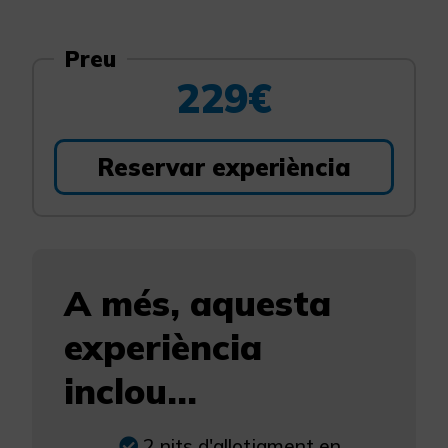
Preu
229€
Reservar experiència
A més, aquesta
experiència
inclou...
2 nits d'allotjament en