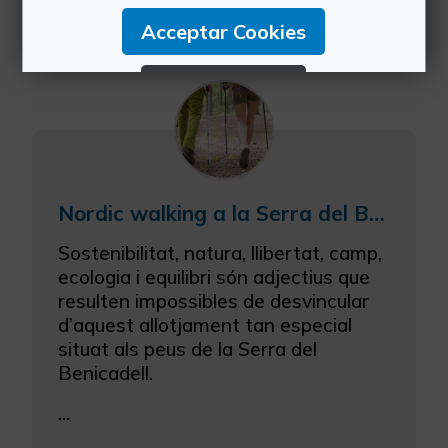
locals i experimen...
Acceptar Cookies
Rebutjar Cookies
Configurar Cookies
Més informació
Nordic walking a la Serra del Benicadell
Sostenibilitat, natura, llibertat, camp,
ecologia i equilibri són adjectius que
resulten impossibles de desvincular
d’aquest allotjament tan especial
situat als peus de la Serra del
Benicadell.
...