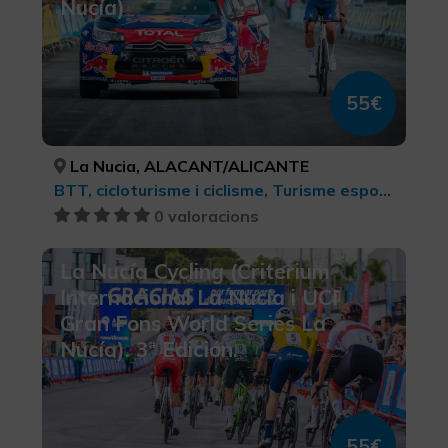
Nucía)
55€
La Nucia, ALACANT/ALICANTE
BTT, cicloturisme i ciclisme, Turisme esportiu
0 valoracions
La Nucía Cycling (Criterium
Internacional La Nucía i UCI
Gran Fons World Series La
Nucía). 3ª Edición.
55€