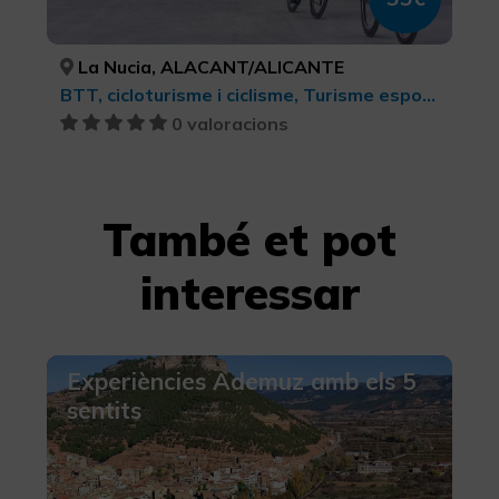
La Nucia, ALACANT/ALICANTE
BTT, cicloturisme i ciclisme, Turisme esportiu
0 valoracions
També et pot
interessar
Experiències Ademuz amb els 5
sentits