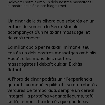
Relaxa't i notre't amb un dels nostres massatges i
el nostre deliciós dinar biogourmet
Un dinar deliciós alhora que saborós en un
entorn de somni a la Serra Mariola,
acompanyat d'un relaxant massatge, et
deixarà renovat
La millor opció per relaxar i mimar el teu
cos és un dels nostres massatges amb olis.
Posa't a les mans dels nostres
massatgistes i deixa't cuidar. Eixiràs
flotant!!
A l'hora de dinar podràs unir l'experiència
gurmet i un menú equilibrat i sa on trobaràs
verdures de temporada, sempre un cereal
integral i la proteïna vegana: llegums, tofú,
seità, tempe… La idea és que gaudeixis