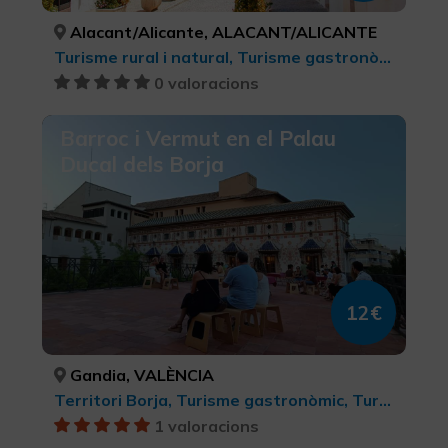
Alacant/Alicante, ALACANT/ALICANTE
Turisme rural i natural, Turisme gastronòmic, Turisme cultural
0 valoracions
Barroc i Vermut en el Palau
Ducal dels Borja
12€
Gandia, VALÈNCIA
Territori Borja, Turisme gastronòmic, Turisme cultural
1 valoracions