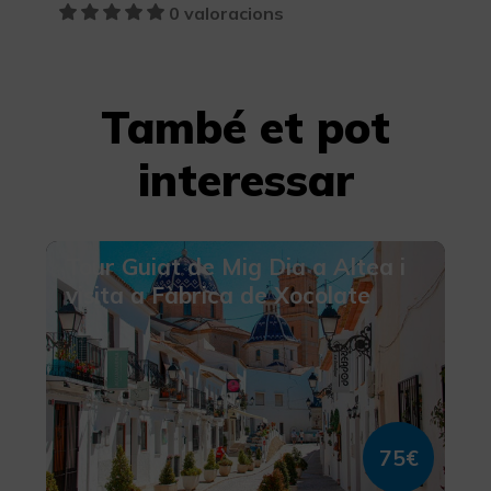
0 valoracions
També et pot
interessar
Tour Guiat de Mig Dia a Altea i
visita a Fàbrica de Xocolate
75€