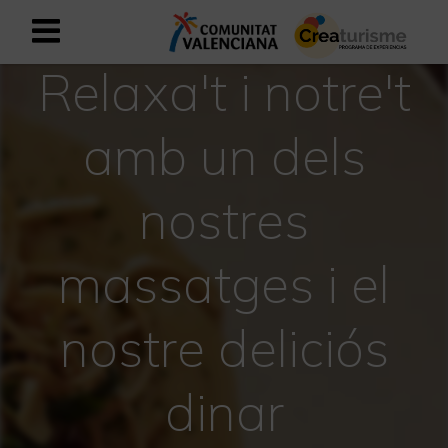
Relaxa't i notre't
Registrar-se com a usuari empresar
Registre empresarial
amb un dels
Valencià
nostres
Mediterrani Actiu i Esportiu
massatges i el
Mediterrani Cultural
Mediterrani Rural i Natural
nostre deliciós
Experiències a la tardor
dinar
Experiències Setmana Santa