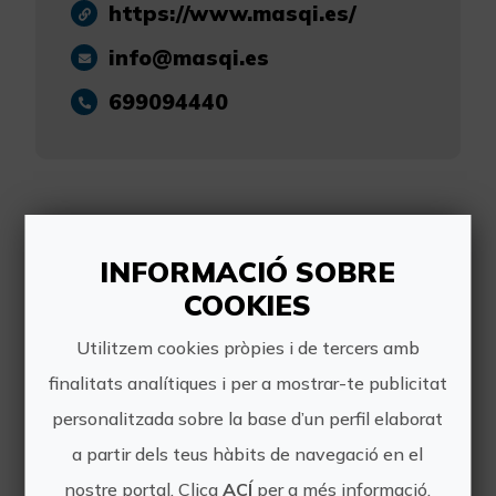
https://www.masqi.es/
info@masqi.es
699094440
Altres experiències
INFORMACIÓ SOBRE
COOKIES
de Masqi
Utilitzem cookies pròpies i de tercers amb
finalitats analítiques i per a mostrar-te publicitat
personalitzada sobre la base d’un perfil elaborat
a partir dels teus hàbits de navegació en el
nostre portal. Clica
ACÍ
per a més informació.