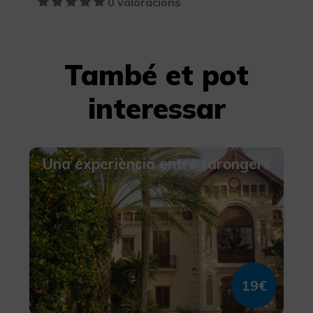
0 valoracions
També et pot
interessar
Una experiència entre tarongers
19€