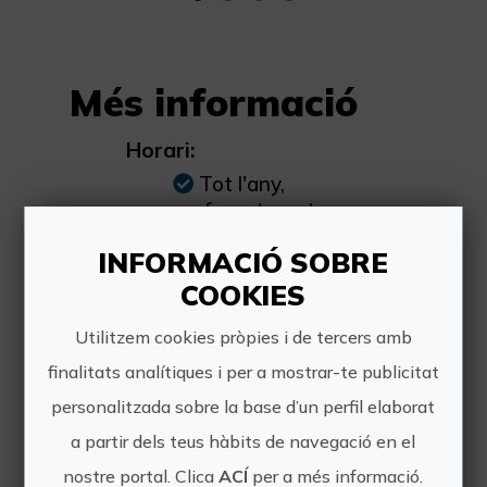
Més informació
Horari:
Tot l'any,
preferentment
d'octubre a desembre
INFORMACIÓ SOBRE
en període de
recol·lecció de l'oliva
COOKIES
Utilitzem cookies pròpies i de tercers amb
Preu:
finalitats analítiques i per a mostrar-te publicitat
68,00€ per persona
personalitzada sobre la base d’un perfil elaborat
a partir dels teus hàbits de navegació en el
Una altra informació:
nostre portal. Clica
ACÍ
per a més informació.