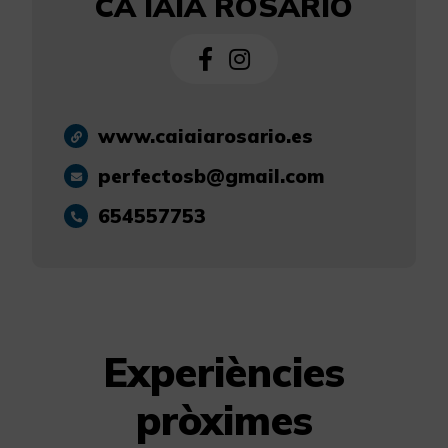
CA IAIA ROSARIO
www.caiaiarosario.es
perfectosb@gmail.com
654557753
Experiències
pròximes