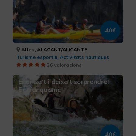
40€
Altea, ALACANT/ALICANTE
Turisme esportiu, Activitats nàutiques
36 valoracions
Endinsa't i deixa't sorprendre!
Barranquisme
40€