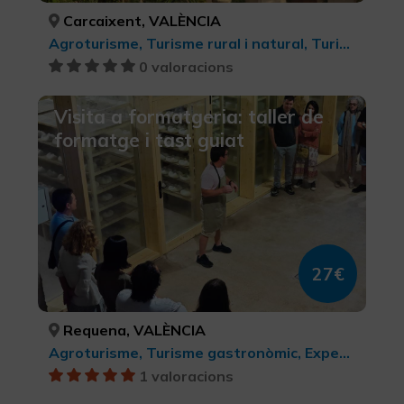
Carcaixent, VALÈNCIA
Agroturisme, Turisme rural i natural, Turisme rural i natural, Turisme gastronòmic
0 valoracions
Visita a formatgeria: taller de
formatge i tast guiat
27€
Requena, VALÈNCIA
Agroturisme, Turisme gastronòmic, Experiències Gastronòmiques l'Exquisit Mediterrani, Turisme rural, Turisme rural i natural
1 valoracions