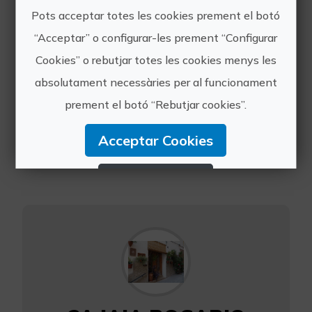
Activitat dirigida a
Pots acceptar totes les cookies prement el botó
grups de 4 a 8
persones. La
“Acceptar” o configurar-les prement “Configurar
cancel·lació de la
Cookies” o rebutjar totes les cookies menys les
reserva comporta un
absolutament necessàries per al funcionament
cost de 25% si no es
realitza 10 dies abans
prement el botó “Rebutjar cookies”.
de l'arribada dels
clients
Acceptar Cookies
Rebutjar Cookies
Configurar Cookies
Més informació