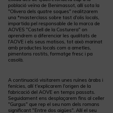
població veïna de Benimassot, allí sota la
"Olivera dels quatre soques" realitzarem
una *masterclass sobre tast d'olis locals,
impartida pel responsable de la marca de
AOVES "Castell de la Costurera" on
aprendrem a diferenciar les qualitats de
l'AOVE i els seus matisos, tot això marinat
amb productes locals com a ametles,
pimentons rostits, formatge fresc i pa
casolà.
A continuació visitarem unes ruïnes àrabs i
fenícies, allí t'explicarem l'origen de la
fabricació del AOVE en temps passats.
Seguidament ens desplaçarem fins al celler
"Gurgus" que rep el seu nom dels romans
significant "Entre dos aigües". Allí el seu