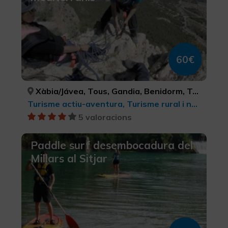
60€
Xàbia/Jávea, Tous, Gandia, Benidorm, Tavernes de la Valldigna, Ibi, Relleu, Xeraco, Parcent, Polop, Enguera, ALACANT/ALICANTE, VALÈNCIA, VALÈNCIA, ALACANT/ALICANTE, VALÈNCIA, ALACANT/ALICANTE, ALACANT/ALICANTE, VALÈNCIA, ALACANT/ALICANTE, ALACANT/ALICANTE, VALÈNCIA
Turisme actiu-aventura, Turisme rural i natural, Turisme esportiu, Ecoturisme, Parcs Naturals
5 valoracions
Paddle surf desembocadura del
Millars al Sitjar