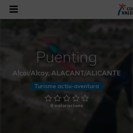
Registrar-se com a usuari empresar
Registre empresarial
Valencià
Puenting
Mediterrani Actiu i Esportiu
Alcoi/Alcoy, ALACANT/ALICANTE
Mediterrani Cultural
Turisme actiu-aventura
Mediterrani Rural i Natural
0 valoracions
Experiències a la tardor
Experiències Setmana Santa