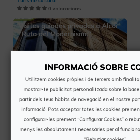
Turisme cultural
0 valoracions
Visites guiades privades a Alcoi
"Ruta del Modernisme"
INFORMACIÓ SOBRE C
Utilitzem cookies pròpies i de tercers amb finalitat
30€
mostrar-te publicitat personalitzada sobre la base 
partir dels teus hàbits de navegació en el nostre port
Alcoi/Alcoy, ALACANT/ALICANTE
Ruta Modernista, Turisme cultural
informació. Pots acceptar totes les cookies premen
8 valoracions
configurar-les prement “Configurar Cookies” o rebut
menys les absolutament necessàries per al funcion
“Rebutjar cookies”.