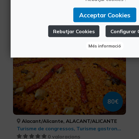
També et pot
Acceptar Cookies
interessar
Rebutjar Cookies
Configurar 
Més informació
Turisme privat en van amb guia
80€
Alacant/Alicante, ALACANT/ALICANTE
Turisme de congressos, Turisme gastronòmic, Turisme d'oci i diversió, Turisme rural i natural, Ciutats, Senderisme, Busseig, Turisme cultural, Turisme musical, Activitats nàutiques, Turisme actiu-aventura
0 valoracions