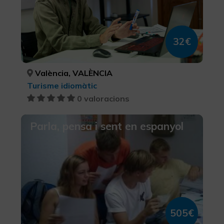
32€
València, VALÈNCIA
Turisme idiomàtic
0 valoracions
Parla, pensa i sent en espanyol
505€