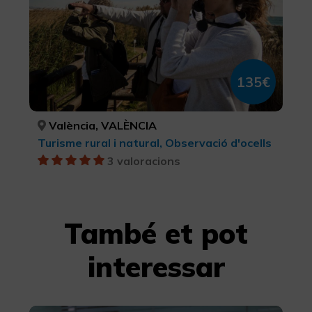
135€
València, VALÈNCIA
Turisme rural i natural, Observació d'ocells
3 valoracions
També et pot
interessar