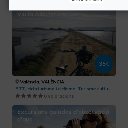
Viu la Albufera en bici
35€
València, VALÈNCIA
BTT, cicloturisme i ciclisme, Turisme cultural, Turisme esportiu
0 valoracions
Excursions guiades d'observació
d'aus