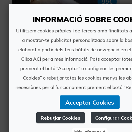
99€
INFORMACIÓ SOBRE COO
València, VALÈNCIA
1 valoracions
Utilitzem cookies pròpies i de tercers amb finalitats a
a mostrar-te publicitat personalitzada sobre la base
De Tapes amb el meu Gos
elaborat a partir dels teus hàbits de navegació en el 
Clica
ACÍ
per a més informació. Pots acceptar totes
prement el botó “Acceptar” o configurar-les premen
Cookies” o rebutjar totes les cookies menys les 
necessàries per al funcionament prement el botó “Reb
35€
Acceptar Cookies
València, VALÈNCIA
Rebutjar Cookies
Configurar Cook
Turisme esportiu, Turisme d'oci i diversió
0 valoracions
Més informació