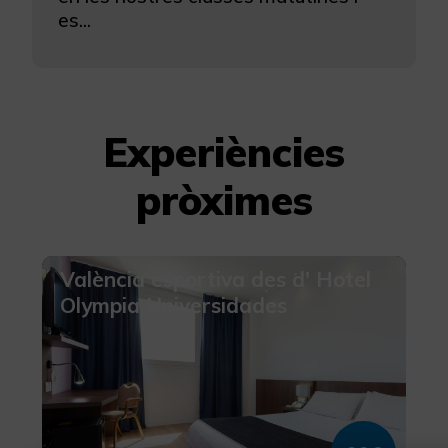
es...
Experiències
pròximes
València esportiva des d' Hotel
Olympia Universidades