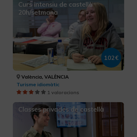
Curs intensiu de castellà
20h/setmana
102€
València, VALÈNCIA
Turisme idiomàtic
1 valoracions
Classes privades de castellà