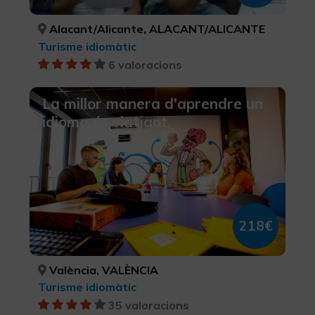
Alacant/Alicante, ALACANT/ALICANTE
Turisme idiomàtic
6 valoracions
La millor manera d'aprendre un
idioma és viatjant.
218€
València, VALÈNCIA
Turisme idiomàtic
35 valoracions