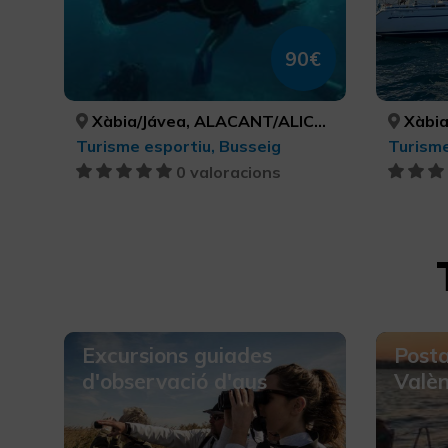
90€
Xàbia/Jávea, ALACANT/ALICANTE
Xàbia/
Turisme esportiu, Busseig
0 valoracions
Excursions guiades
Posta
d'observació d'aus
Valèn