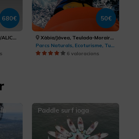
680€
50€
ICANTE
Xàbia/Jávea, Teulada-Moraira, Poble Nou de Benitatxell, el/ Benitachell, Dénia, ALACANT/ALICANTE, ALACANT/ALICANTE, ALACANT/ALICANTE, ALACANT/ALICANTE
Parcs Naturals, Ecoturisme, Turisme actiu-aventura, Turisme esportiu
s
6 valoracions
r
la
Paddle surf ioga