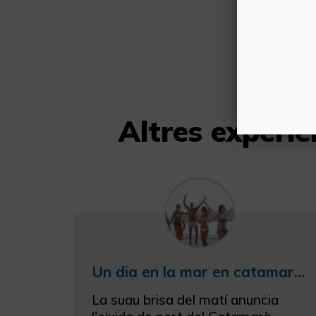
Altres experi
Un dia en la mar en catamarà de vela amb dinar
La suau brisa del matí anuncia