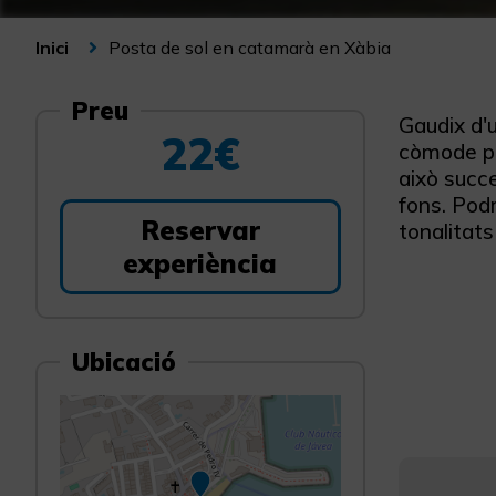
Posta de sol en catamarà en Xàbia
Inici
Preu
Gaudix d'u
22€
còmode pa
això succe
fons. Podr
Reservar
tonalitats
experiència
Ubicació