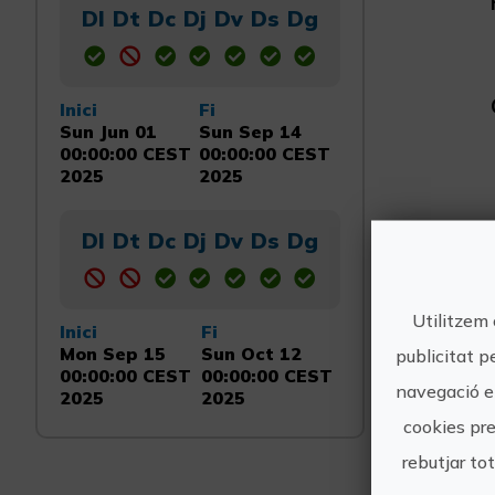
Dl
Dt
Dc
Dj
Dv
Ds
Dg
Inici
Fi
Sun Jun 01
Sun Sep 14
00:00:00 CEST
00:00:00 CEST
2025
2025
Dl
Dt
Dc
Dj
Dv
Ds
Dg
Utilitzem 
Inici
Fi
Mon Sep 15
Sun Oct 12
publicitat p
00:00:00 CEST
00:00:00 CEST
navegació en
2025
2025
cookies pre
rebutjar to