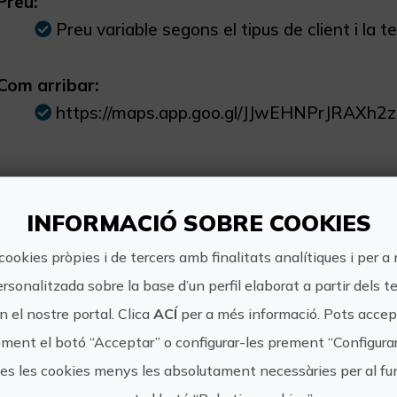
Preu:
Preu variable segons el tipus de client i la
Com arribar:
https://maps.app.goo.gl/JJwEHNPrJRAXh2
INFORMACIÓ SOBRE COOKIES
Gaudix d'un en
cookies pròpies i de tercers amb finalitats analítiques i per a
naturals, rese
vaixells.
ersonalitzada sobre la base d’un perfil elaborat a partir dels t
 el nostre portal. Clica
ACÍ
per a més informació. Pots accept
https://m
Mundo Marino
ment el botó “Acceptar” o configurar-les prement “Configura
de-sol-en
Grupo - Jávea
tes les cookies menys les absolutament necessàries per al 
reserva