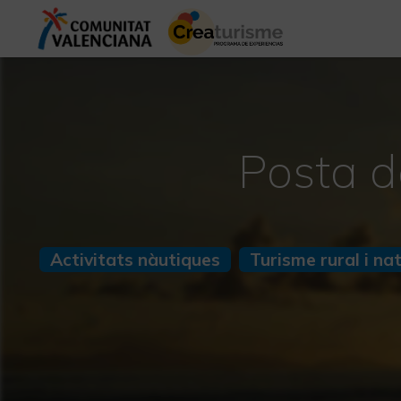
Posta d
Activitats nàutiques
Turisme rural i na