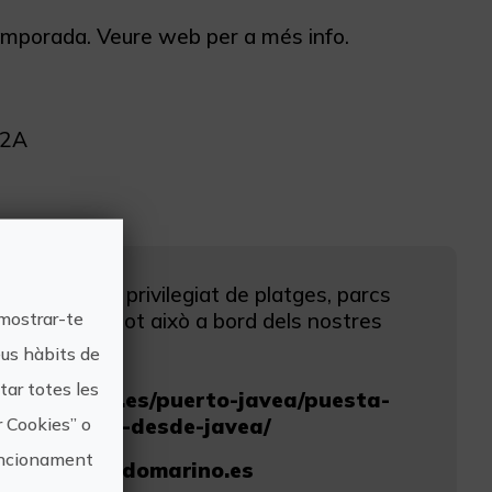
 temporada. Veure web per a més info.
z2A
torn natural privilegiat de platges, parcs
 mostrar-te
rva natural...tot això a bord dels nostres
eus hàbits de
ar totes les
undomarino.es/puerto-javea/puesta-
r Cookies” o
-catamaran-desde-javea/
funcionament
sjavea@mundomarino.es