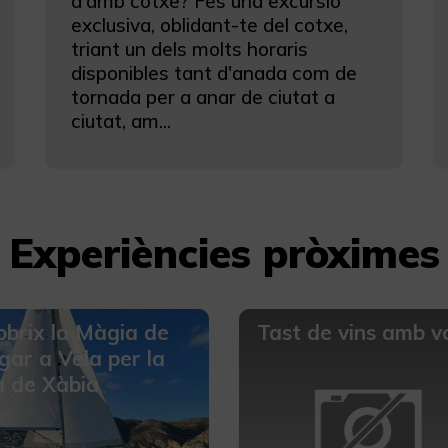
d'amb cotxe? Fes una excursió
exclusiva, oblidant-te del cotxe,
triant un dels molts horaris
disponibles tant d'anada com de
tornada per a anar de ciutat a
ciutat, am...
Experiències pròximes
brix la Màgia de
Tast de vins amb va
ar a Vela per la
a de Xàbia