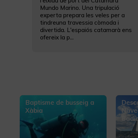
l'eixida de port del Catamarà
Mundo Marino. Una tripulació
experta prepara les veles per a
tindreuna travessia còmoda i
divertida. L'espaiós catamarà ens
ofereix la p...
Baptisme de busseig a
Desco
Xàbia
Naveg
Badi