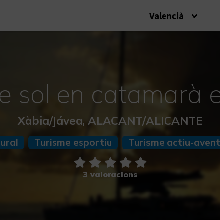
Valencià
e sol en catamarà 
Xàbia/Jávea, ALACANT/ALICANTE
tural
Turisme esportiu
Turisme actiu-aven
3 valoracions