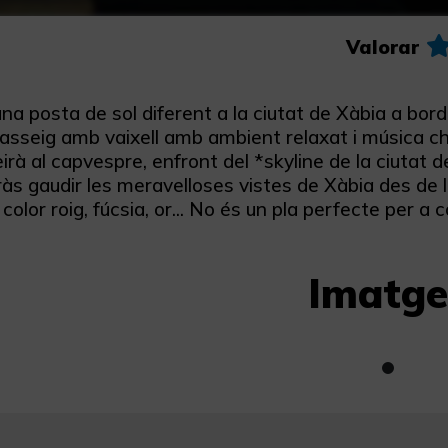
Valorar
na posta de sol diferent a la ciutat de Xàbia a bo
sseig amb vaixell amb ambient relaxat i música chi
irà al capvespre, enfront del *skyline de la ciutat 
às gaudir les meravelloses vistes de Xàbia des de l
 color roig, fúcsia, or... No és un pla perfecte per 
Imatge