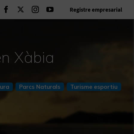
Registre empresarial
Seguir en Facebook
Seguir en Twitter
Seguir en Instagram
Seguir en Youtube
en Xàbia
tura
Parcs Naturals
Turisme esportiu