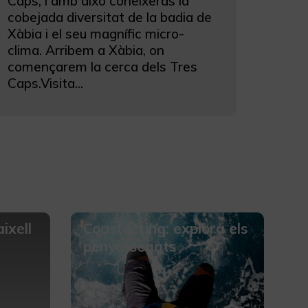
Caps, i amb això coneixeràs la
cobejada diversitat de la badia de
Xàbia i el seu magnífic micro-
clima. Arribem a Xàbia, on
començarem la cerca dels Tres
Caps.Visita...
ixell
Coasteering: explora els
penya-segats