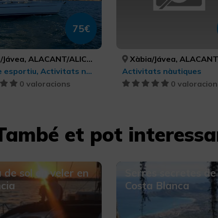
75€
Jávea, ALACANT/ALICANTE
Xàbia/Jávea, ALACANT/AL
Turisme esportiu, Activitats nàutiques, Turisme actiu-aventura
Activitats nàutiques
0 valoracions
0 valoracion
També et pot interessa
 de sol en veler en
Serres secretes de 
cia
Costa Blanca