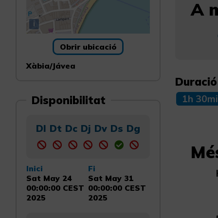
A m
i
Obrir ubicació
Xàbia/Jávea
Duració
Disponibilitat
1h 30mi
Dl
Dt
Dc
Dj
Dv
Ds
Dg
Mé
Inici
Fi
Sat May 24
Sat May 31
00:00:00 CEST
00:00:00 CEST
2025
2025