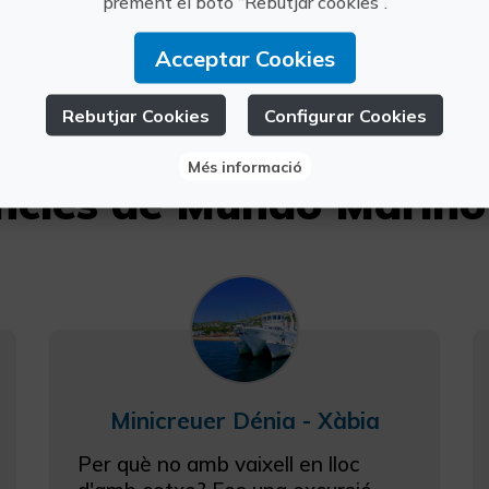
prement el botó “Rebutjar cookies”.
+34 625 
Acceptar Cookies
Rebutjar Cookies
Configurar Cookies
Més informació
ències de Mundo Marino
Minicreuer Dénia - Xàbia
Per què no amb vaixell en lloc