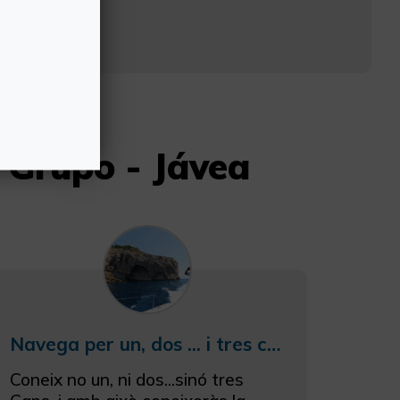
56 50 66
 Grupo - Jávea
Navega per un, dos ... i tres caps
Coneix no un, ni dos...sinó tres