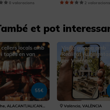
0 valoracions
2 valoracion
També et pot interessa
 cellers locals amb
Visita guiada amb
 i tapes en van
Realitat Augmenta
per València
55€
che, ALACANT/ALICANTE
València, VALÈNCIA