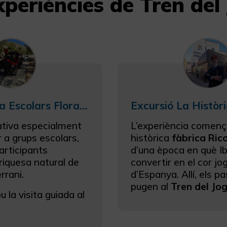
xperiències de Tren del
Excursió per a Escolars Flora i Fauna Mediterrània
ativa especialment
L’experiència començ
 a grups escolars,
històrica
fàbrica Ric
participants
d’una època en què Ib
riquesa natural de
convertir en el cor jo
rrani.
d’Espanya. Allí, els p
pugen al
Tren del Jog
u la visita guiada al