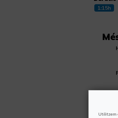
1:15h
Més
Utilitzem 