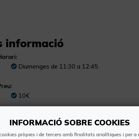
 informació
Horari:
Diumenges de 11:30 a 12:45
Preu:
10€
Com arribar:
INFORMACIÓ SOBRE COOKIES
Eixida des del centre d'Ibi (punt indicat desp
cookies pròpies i de tercers amb finalitats analítiques i per a