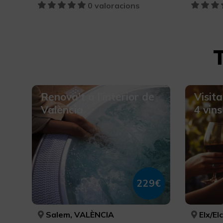
0 valoracions
Renova't a l'interior de
Visita
València
4 vins
229€
Salem, VALÈNCIA
Elx/El