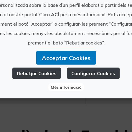
Una altra informació:
ersonalitzada sobre la base d’un perfil elaborat a partir dels t
Activitat recomanada per a famílies amb xiqu
 el nostre portal. Clica
ACÍ
per a més informació. Pots accept
Obligatòria reserva prèvia.
ment el botó “Acceptar” o configurar-les prement “Configura
tes les cookies menys les absolutament necessàries per al 
prement el botó “Rebutjar cookies”.
Acceptar Cookies
https://t
Rebutjar Cookies
Configurar Cookies
ren del Juguete
info@tre
Més informació
9655529