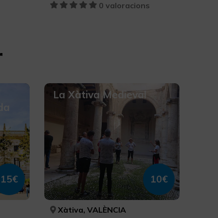
s
0 valoracions
r
La Xàtiva Medieval
da
15€
10€
Xàtiva, VALÈNCIA