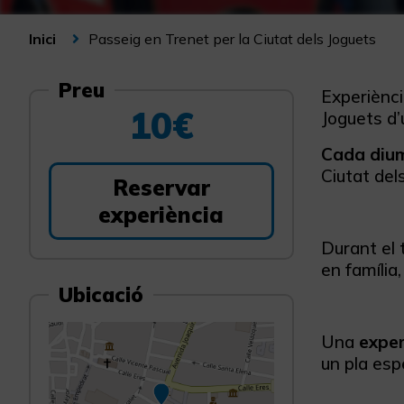
Passeig en Trenet per la Ciutat dels Joguets
Inici
Preu
Experiència
10€
Joguets d’
Cada diu
Ciutat del
Reservar
experiència
Durant el 
en família,
Ubicació
Una
exper
un pla espe