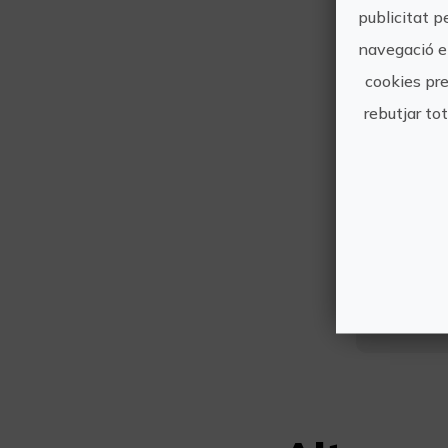
publicitat p
navegació en
cookies pre
rebutjar to
T