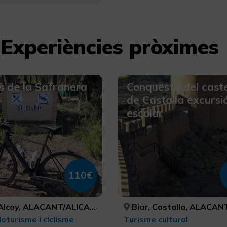
Experiències pròximes
s de la Safranera
Conquesta del caste
de Castalla excursi
escolar
110€
Alcoy, ALACANT/ALICANTE
Biar, Castalla, ALACANT/ALICANTE, ALACANT/
loturisme i ciclisme
Turisme cultural