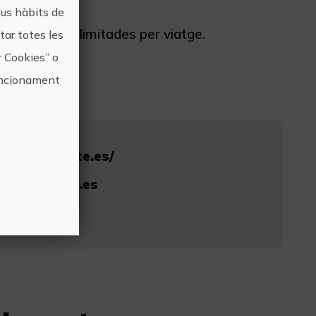
eus hàbits de
ets. Places limitades per viatge.
ar totes les
r Cookies” o
funcionament
rendeljuguete.es/
ndeljuguete.es
45