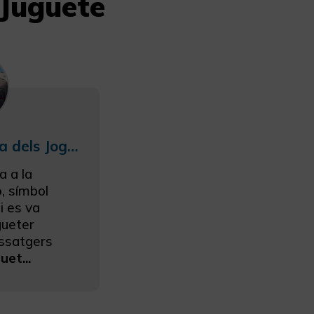
 Juguete
Excursió La Història dels Joguets per a Grans Xiquets (amb Tren)
a a la
o
, símbol
i es va
gueter
assatgers
uet...