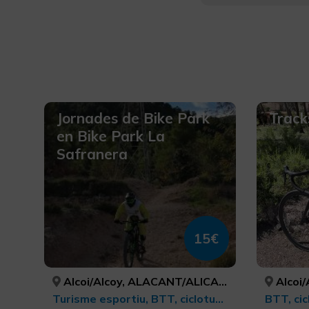
Jornades de Bike Park
Track
en Bike Park La
Safranera
15€
Alcoi/Alcoy, ALACANT/ALICANTE
Alcoi/
Turisme esportiu, BTT, cicloturisme i ciclisme
BTT, cic