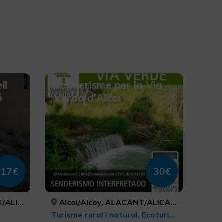
ll
Senderisme per la Via
ó
Verda d'Alcoi
17€
30€
ALICANTE
Alcoi/Alcoy, ALACANT/ALICANTE
Turisme rural i natural, Ecoturisme