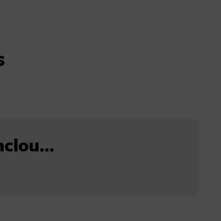
s
clou...