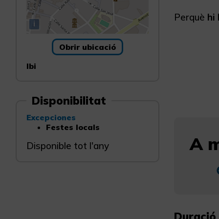
Perquè
hi
i
Obrir ubicació
Ibi
Disponibilitat
Excepciones
Festes locals
A m
Disponible tot l'any
Duració