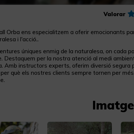
Valorar
ll Orba ens especialitzem a oferir emocionants parti
alesa i l'acció..
entures úniques enmig de la naturalesa, on cada pa
le. Destaquem per la nostra atenció al medi ambien
. Amb instructors experts, oferim diversió segura per 
 per què els nostres clients sempre tornen per més
e.
Imatge