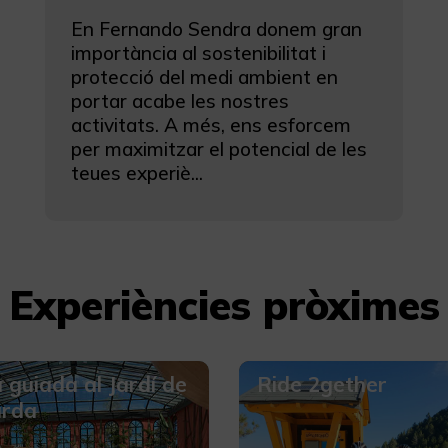
En Fernando Sendra donem gran
importància al sostenibilitat i
protecció del medi ambient en
portar acabe les nostres
activitats. A més, ens esforcem
per maximitzar el potencial de les
teues experiè...
Experiències pròximes
a guiada al Jardí de
Ride 2gether
arda