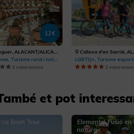
12€
guer, ALACANT/ALICANTE
Callosa d'en Sarrià, ALACANT/
Ecoturisme, Turisme rural i natural
1 valoracions
1 valoracion
També et pot interessa
rca Boat Tour
Elements! Fusió en 
natura