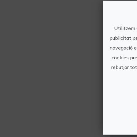
Utilitzem 
publicitat p
navegació en
cookies pre
rebutjar to