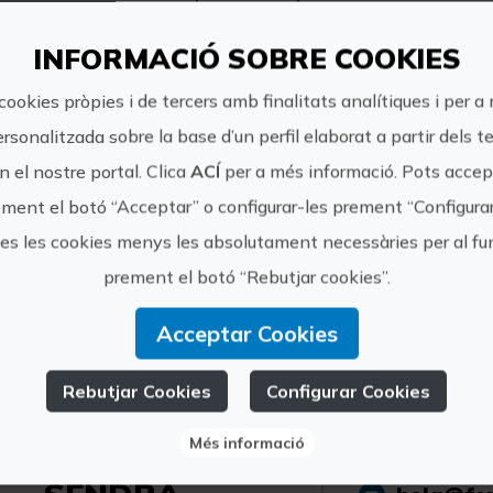
INFORMACIÓ SOBRE COOKIES
Preu:
25€ Proporcionem tot el material necessari p
cookies pròpies i de tercers amb finalitats analítiques i per a
Guerra de pintura -Guies Monitors Titulats -Fot
ersonalitzada sobre la base d’un perfil elaborat a partir dels t
Assegurança d'Accidents
 el nostre portal. Clica
ACÍ
per a més informació. Pots accept
ment el botó “Acceptar” o configurar-les prement “Configura
tes les cookies menys les absolutament necessàries per al 
prement el botó “Rebutjar cookies”.
Fernando Send
experiències a 
Acceptar Cookies
amants de la n
Rebutjar Cookies
Configurar Cookies
https://
Més informació
FERNANDO
turismo