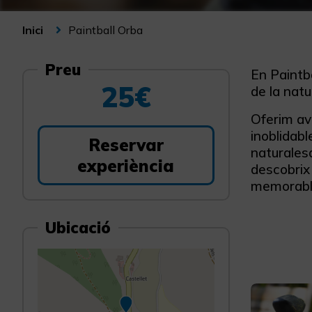
Paintball Orba
Inici
Preu
En Paintba
25€
de la natur
Oferim av
inoblidab
Reservar
naturalesa
experiència
descobrix
memorabl
Ubicació