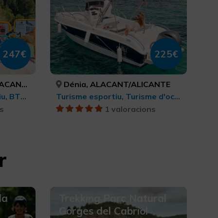
247€
225€
ALICANTE
Dénia, ALACANT/ALICANTE
LGBTQ+, Turisme esportiu, BTT, cicloturisme i ciclisme, Turisme rural i natural, Turisme rural, Turisme actiu-aventura
Turisme esportiu, Turisme d'oci i diversió
s
1 valoracions
r
la
Trekking Parc Natural
Gorges del Cabriol