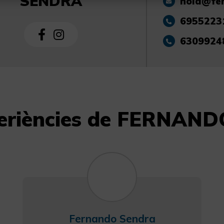
SENDRA
hola@fe
6955223
6309924
periències de FERNA
Fernando Sendra