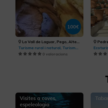
100€
La Vall de Laguar, Pego, Altea, Alacant/Alicante, Benidorm, ALACANT/ALICANTE, ALACANT/ALICANTE, ALACANT/ALICANTE, ALACANT/ALICANTE, ALACANT/ALICANTE
Pedre
Turisme rural i natural, Turisme esportiu, Ecoturisme
0 valoracions
Visites a coves,
Taba
espeleologia