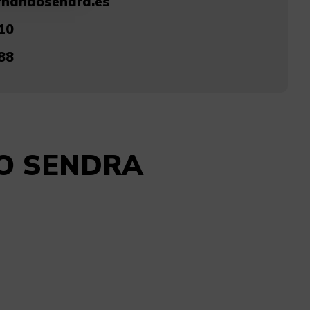
rnandosendra.es
10
88
NDO SENDRA