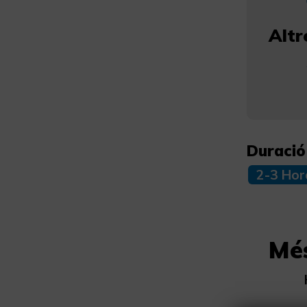
Altr
Duració
2-3 Hor
Mé