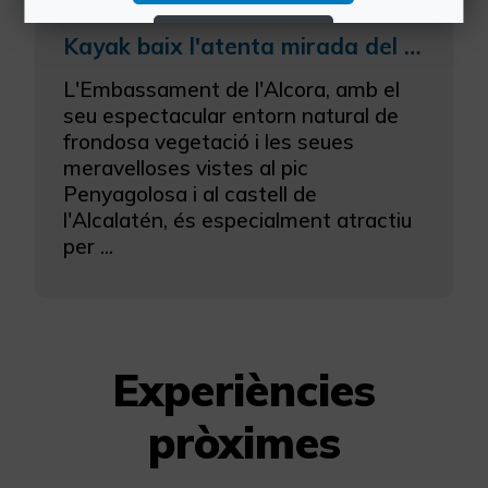
Rebutjar Cookies
Kayak baix l'atenta mirada del Penyagolosa
L'Embassament de l'Alcora, amb el
Configurar Cookies
seu espectacular entorn natural de
frondosa vegetació i les seues
Més informació
meravelloses vistes al pic
Penyagolosa i al castell de
l'Alcalatén, és especialment atractiu
per ...
Experiències
pròximes