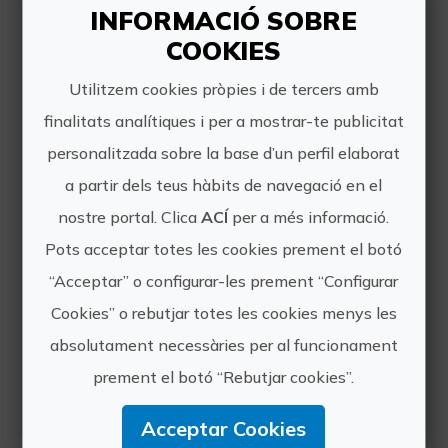
INFORMACIÓ SOBRE
COOKIES
Utilitzem cookies pròpies i de tercers amb
finalitats analítiques i per a mostrar-te publicitat
Espeleologia aquàtica en el cor d'Espadà
personalitzada sobre la base d’un perfil elaborat
a partir dels teus hàbits de navegació en el
En ple cor del Parc Natural de la Serra
d'Espadà, un paradís natural d'una
nostre portal. Clica
ACÍ
per a més informació.
immensa diversitat paisatgística,
Pots acceptar totes les cookies prement el botó
cultural i històrica, hi ha un
“Acceptar” o configurar-les prement “Configurar
enclavament l'exploració del qual és
una autèntica delícia p...
Cookies” o rebutjar totes les cookies menys les
absolutament necessàries per al funcionament
prement el botó “Rebutjar cookies”.
Acceptar Cookies