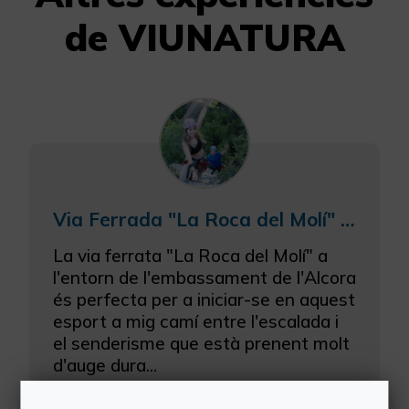
de VIUNATURA
Via Ferrada "La Roca del Molí" en Alcora
La via ferrata "La Roca del Molí" a
l'entorn de l'embassament de l'Alcora
és perfecta per a iniciar-se en aquest
esport a mig camí entre l'escalada i
el senderisme que està prenent molt
d'auge dura...