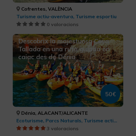
Cofrentes, VALÈNCIA
Turisme actiu-aventura, Turisme esportiu
0 valoracions
Descobrix la majestuosa Cova
Tallada en una ruta guiada en
caiac des de Dénia
50€
Dénia, ALACANT/ALICANTE
Ecoturisme, Parcs Naturals, Turisme actiu-aventura, Turisme esportiu
3 valoracions