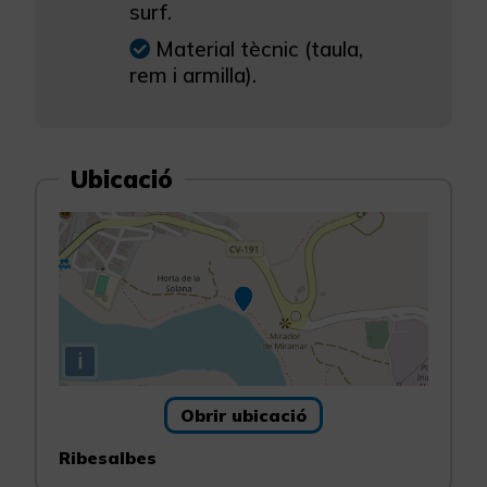
surf.
Material tècnic (taula,
rem i armilla).
Ubicació
i
Obrir ubicació
Ribesalbes