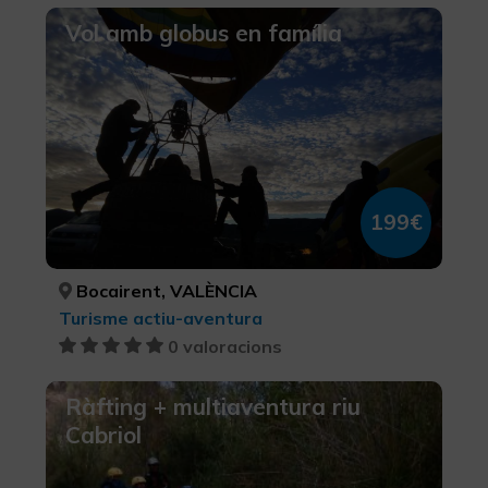
Vol amb globus en família
199€
Bocairent, VALÈNCIA
Turisme actiu-aventura
0 valoracions
Ràfting + multiaventura riu
Cabriol