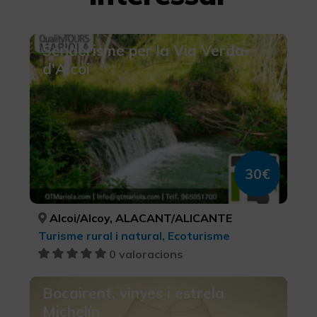
Senderisme per la Via Verda
d'Alcoi
30€
Alcoi/Alcoy, ALACANT/ALICANTE
Turisme rural i natural, Ecoturisme
0 valoracions
Bocairent, vinyes i estrela
Michelín