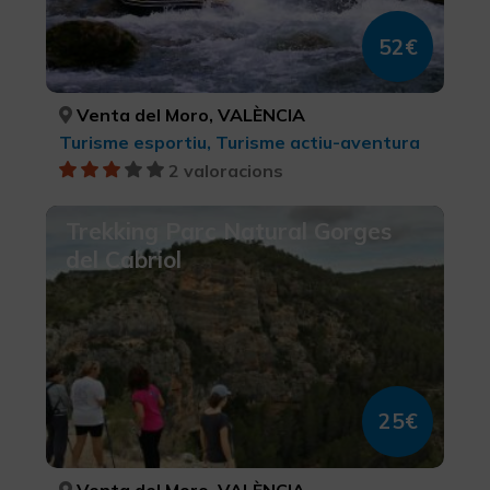
52€
Venta del Moro, VALÈNCIA
Turisme esportiu, Turisme actiu-aventura
2 valoracions
Trekking Parc Natural Gorges
del Cabriol
25€
Venta del Moro, VALÈNCIA