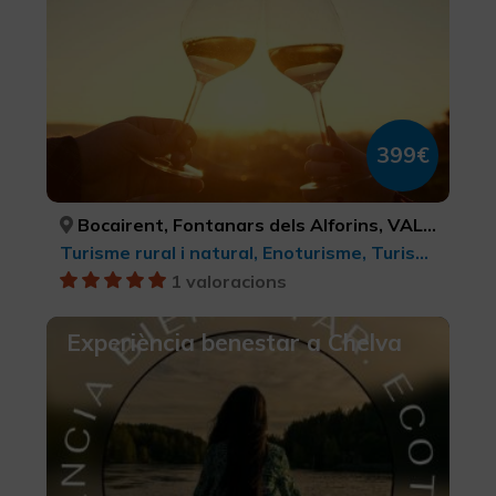
399€
Bocairent, Fontanars dels Alforins, VALÈNCIA, VALÈNCIA
Turisme rural i natural, Enoturisme, Turisme gastronòmic, Ecoturisme
1 valoracions
Experiència benestar a Chelva