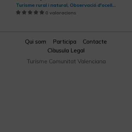
Turisme rural i natural, Observació d'ocells, Turisme rural, Parcs Naturals, Ecoturisme
0 valoracions
Qui som
Participa
Contacte
Clàusula Legal
Turisme Comunitat Valenciana