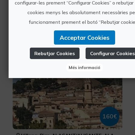
configurar-les prement “Configurar Cookies” o rebutjar 
cookies menys les absolutament necessàries per
230€
funcionament prement el botó “Rebutjar cookie
Villena, ALACANT/ALICANTE
Acceptar Cookies
Festes, Turisme d'oci i diversió, Turisme musical, Turisme cultural
1 valoracions
Rebutjar Cookies
Configurar Cookies
Ruta castells Villena i Biar amb
Més informació
celler
160€