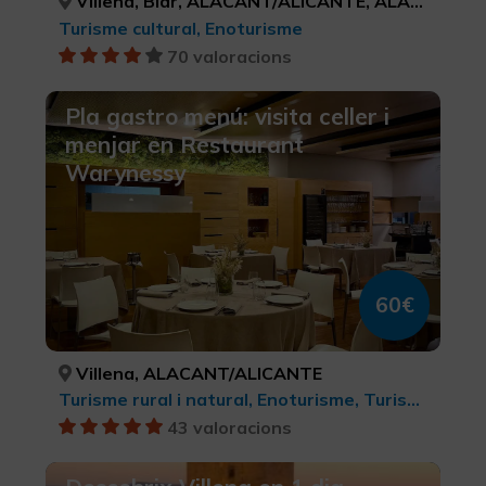
Villena, Biar, ALACANT/ALICANTE, ALACANT/ALICANTE
Turisme cultural, Enoturisme
70 valoracions
Pla gastro menú: visita celler i
menjar en Restaurant
Warynessy
60€
Villena, ALACANT/ALICANTE
Turisme rural i natural, Enoturisme, Turisme gastronòmic
43 valoracions