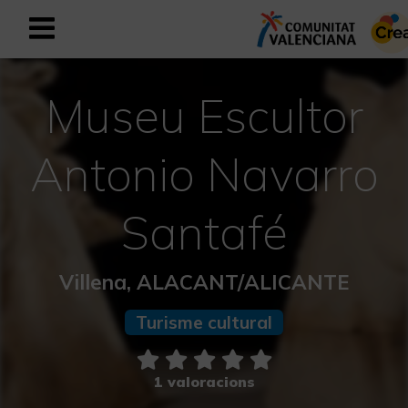
Registrar-se com a usuari empresar
Registre empresarial
Museu Escultor
Valencià
Antonio Navarro
Mediterrani Actiu i Esportiu
Santafé
Mediterrani Cultural
Villena, ALACANT/ALICANTE
Mediterrani Rural i Natural
Turisme cultural
Experiències a la tardor
1 valoracions
Experiències Setmana Santa