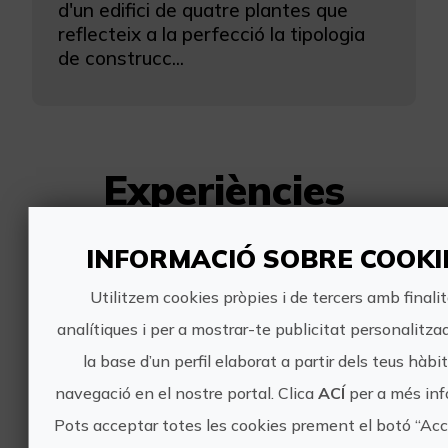
d'un edifici de quatre plantes que
reflecteix a la perfecció la tipologia
de construcc...
Experiències
pròximes
INFORMACIÓ SOBRE COOKI
Utilitzem cookies pròpies i de tercers amb finali
Escapada Cap de setmana
analítiques i per a mostrar-te publicitat personalitza
Moros i Cristians Villena 4-6 Set.
la base d’un perfil elaborat a partir dels teus hàbi
2026
navegació en el nostre portal. Clica
ACÍ
per a més inf
Pots acceptar totes les cookies prement el botó “Acc