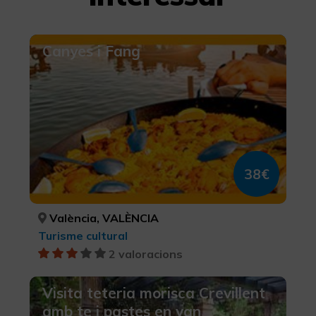
Canyes i Fang
38€
València, VALÈNCIA
Turisme cultural
2 valoracions
Visita teteria morisca Crevillent
amb te i pastes en van