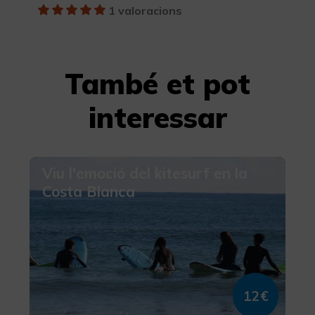
1 valoracions
També et pot
interessar
Viu l'emoció del kitesurf en la
Costa Blanca
12€