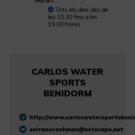
Horari:
Tots els dies des de
les 10.30 fins a les
19.00 hores.
CARLOS WATER
SPORTS
BENIDORM
http://www.carloswatersportsben
serranocashman@netscape.net