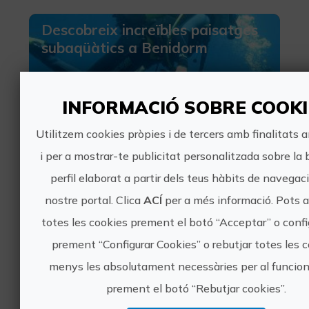
Descobreix increïbles paisatges
subaqüàtics a Benidorm
INFORMACIÓ SOBRE COOKI
Utilitzem cookies pròpies i de tercers amb finalitats a
35€
i per a mostrar-te publicitat personalitzada sobre la 
perfil elaborat a partir dels teus hàbits de navegaci
Benidorm, Altea, ALACANT/ALICANTE, ALACANT/ALICANTE
nostre portal. Clica
ACÍ
per a més informació. Pots 
Turisme esportiu, Busseig
totes les cookies prement el botó “Acceptar” o confi
20 valoracions
prement “Configurar Cookies” o rebutjar totes les 
Tripula una embarcació sense
menys les absolutament necessàries per al funci
titulació
prement el botó “Rebutjar cookies”.