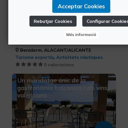
Acceptar Cookies
Rebutjar Cookies
Configurar Cookie
110€
Més informació
Benidorm, ALACANT/ALICANTE
Turisme esportiu, Activitats nàutiques
0 valoracions
Un maridatge únic de la
gastronomia balcànica i els vins
valencians