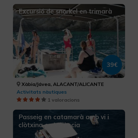
Excursió de snorkel en trimarà
39€
Xàbia/Jávea, ALACANT/ALICANTE
Activitats nàutiques
1 valoracions
Passeig en catamarà amb vi i
clòtxina en València