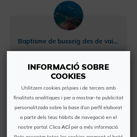
Baptisme de busseig des de vaixell a Santa Pola
Descobreix el fons marí amb aquesta
experiència. No és necessari cap
INFORMACIÓ SOBRE
coneixement previ en el busseig,
COOKIES
només necessites tindre ganes de
passar-ho bé i de viure noves
Utilitzem cookies pròpies i de tercers amb
sensacions en capbussar-te en el...
finalitats analítiques i per a mostrar-te publicitat
personalitzada sobre la base d’un perfil elaborat
a partir dels teus hàbits de navegació en el
nostre portal. Clica
ACÍ
per a més informació.
Pots acceptar totes les cookies prement el botó