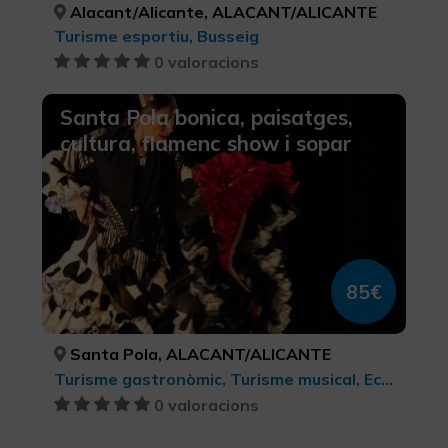
Alacant/Alicante, ALACANT/ALICANTE
Turisme esportiu, Busseig
0 valoracions
Santa Pola bonica, paisatges,
cultura, flamenc show i sopar
85€
Santa Pola, ALACANT/ALICANTE
Turisme gastronòmic, Turisme musical, Ecoturisme, Xarxa de centres d’Art Contemporani, Turisme d'oci i diversió, Turisme cultural, Turisme rural i natural
0 valoracions