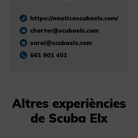
https://nauticascubaelx.com/
charter@scubaelx.com
sarai@scubaelx.com
661 901 401
Altres experiències
de Scuba Elx