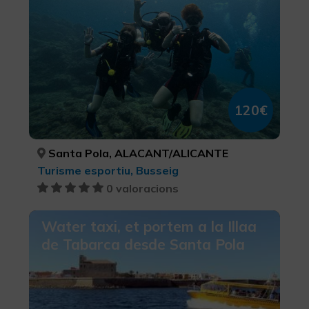
120€
Santa Pola, ALACANT/ALICANTE
Turisme esportiu, Busseig
0 valoracions
Water taxi, et portem a la Illaa
de Tabarca desde Santa Pola