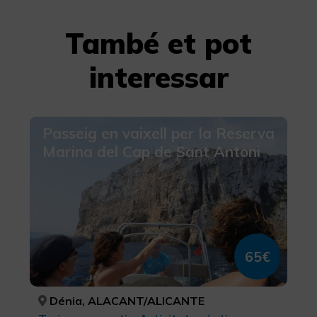
També et pot
interessar
Passeig en vaixell per la Reserva
Marina del Cap de Sant Antoni
65€
Dénia, ALACANT/ALICANTE