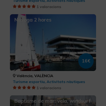
Turisme esportiu, Activitats nàutiques
1 valoracions
Navega 2 hores
16€
València, VALÈNCIA
Turisme esportiu, Activitats nàutiques
1 valoracions
Baptisme de mar: vela, windsurf