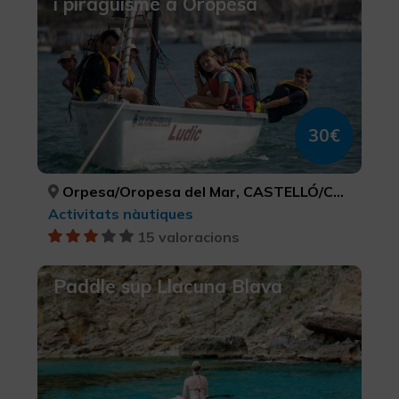
i piragüisme a Oropesa
30€
Orpesa/Oropesa del Mar, CASTELLÓ/CASTELLÓN
Activitats nàutiques
15 valoracions
Paddle sup Llacuna Blava