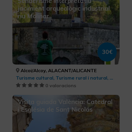
Senderisme interpretatiu
jacimient arqueològic industrial
riu Molinar
30€
Alcoi/Alcoy, ALACANT/ALICANTE
Turisme cultural, Turisme rural i natural, Turisme cultural, Ecoturisme
0 valoracions
Visita guiada València: Catedral
i Església de Sant Nicolás