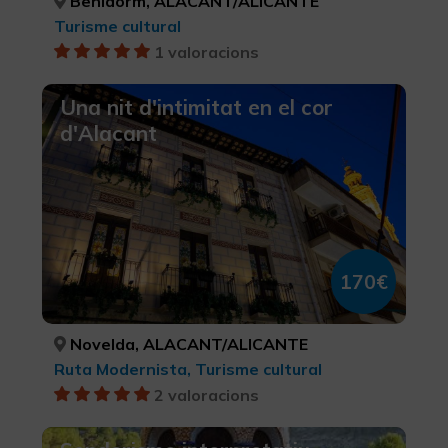
Benidorm, ALACANT/ALICANTE
Turisme cultural
1 valoracions
Una nit d'intimitat en el cor
d'Alacant
170€
Novelda, ALACANT/ALICANTE
Ruta Modernista, Turisme cultural
2 valoracions