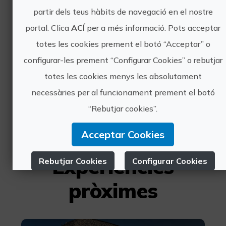
partir dels teus hàbits de navegació en el nostre
Visita guiada a l'Església Arxiprestal de Sant Mateu
portal. Clica
ACÍ
per a més informació. Pots acceptar
L' Església Arxiprestal de Sant Mateu
totes les cookies prement el botó “Acceptar” o
és un monument clau de l'
configurar-les prement “Configurar Cookies” o rebutjar
arquitectura gòtica valenciana,
declarat Patrimoni Nacional des de
totes les cookies menys les absolutament
1931, recull elements de tots els
necessàries per al funcionament prement el botó
estils arquitectònics des del se...
“Rebutjar cookies”.
Acceptar Cookies
Experiències
Rebutjar Cookies
Configurar Cookies
pròximes
Més informació