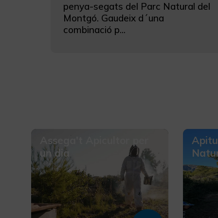
penya-segats del Parc Natural del
Montgó. Gaudeix d´una
combinació p...
Assega't Apicultor per
Apitu
un dia
Natur