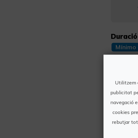
Duració
Mínimo 
Mé
Utilitzem 
publicitat p
navegació en
cookies pre
rebutjar to