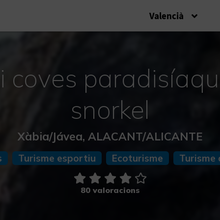
Valencià
i coves paradisíaq
snorkel
Xàbia/Jávea, ALACANT/ALICANTE
s
Turisme esportiu
Ecoturisme
Turisme 
80 valoracions