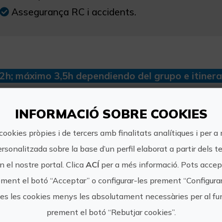
Assegurança RC i accidents.
2h; máximo 3,5h dependiendo del grupo e itinera
INFORMACIÓ SOBRE COOKIES
s informació
cookies pròpies i de tercers amb finalitats analítiques i per a
ersonalitzada sobre la base d’un perfil elaborat a partir dels t
Horari:
 el nostre portal. Clica
ACÍ
per a més informació. Pots accept
Eixides de matins: 7am per veure trenc d'a
ment el botó “Acceptar” o configurar-les prement “Configura
tes les cookies menys les absolutament necessàries per al 
Preu:
prement el botó “Rebutjar cookies”.
50€