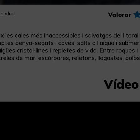
snorkel
Valorar
 les cales més inaccessibles i salvatges del litora
ptes penya-segats i coves, salts a l'aigua i subme
igües cristal·lines i repletes de vida. Entre roque
treles de mar, escórpores, reietons, llagostes, polps
Vídeo