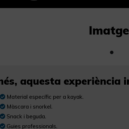
Imatge
és, aquesta experiència in
Material específic per a kayak.
Màscara i snorkel.
Snack i beguda.
Guies professionals.