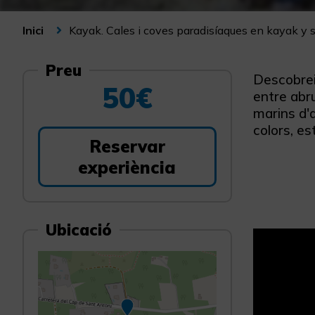
Kayak. Cales i coves paradisíaques en kayak y 
Inici
Preu
Descobreix
50€
entre abru
marins d'a
colors, es
Reservar
experiència
Ubicació