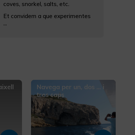
coves, snorkel, salts, etc.
Et convidem a que experimentes
...
ixell
Navega per un, dos ... i
tres caps