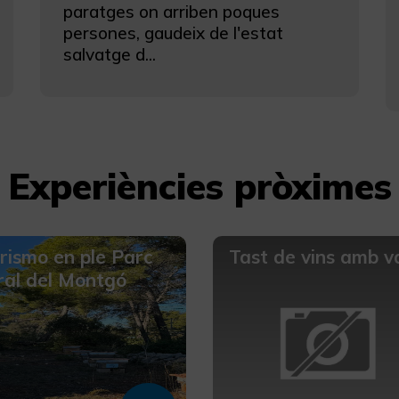
paratges on arriben poques
persones, gaudeix de l'estat
salvatge d...
Experiències pròximes
rismo en ple Parc
Tast de vins amb va
al del Montgó