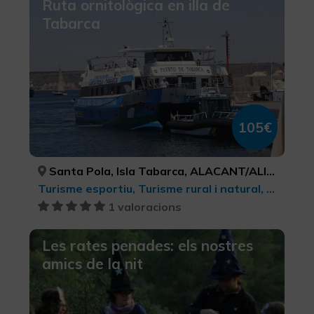
Ruta ornitològica en illa de
Tabarca
105€
Santa Pola, Isla Tabarca, ALACANT/ALICANTE, ALACANT/ALICANTE
Turisme esportiu, Turisme rural i natural, Observació d'ocells, Senderisme, Parcs Naturals
1 valoracions
Les rates penades: els nostres
amics de la nit