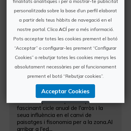
finalitats analítiques i per a mostrar-te publicitat
Altres experiències
personalitzada sobre la base d’un perfil elaborat
de Visit Natura
a partir dels teus hàbits de navegació en el
nostre portal. Clica
ACÍ
per a més informació.
Pots acceptar totes les cookies prement el botó
“Acceptar” o configurar-les prement “Configurar
Cookies” o rebutjar totes les cookies menys les
absolutament necessàries per al funcionament
prement el botó “Rebutjar cookies”.
El Cicle de l'Arroz de l'Albufera de València
Acceptar Cookies
Al llarg del recorregut es realitzaran
diferents parades per a explicar el
Rebutjar Cookies
fascinant cicle anual de l'arròs i la
seua influència en el canvi de
Configurar Cookies
paisatges i fisonomia per a la zona.Al
arribar a l'ed...