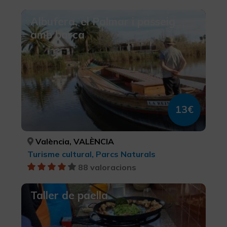
Albufera, el Palmar i passeig
amb barca
13€
València, VALÈNCIA
Turisme cultural, Parcs Naturals
88 valoracions
Taller de paella