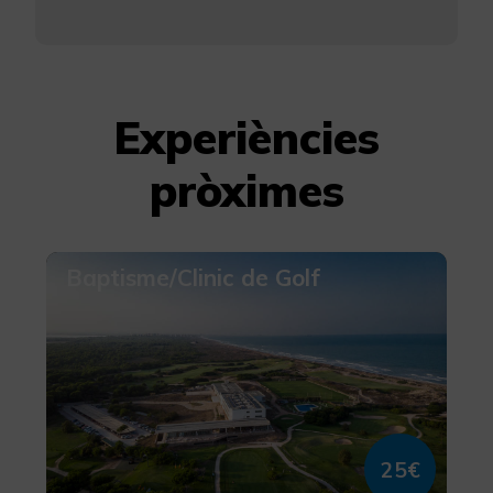
Més informació
Experiències
pròximes
Baptisme/Clinic de Golf
25€