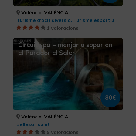
València, VALÈNCIA
Turisme d'oci i diversió, Turisme esportiu
1 valoracions
Circuit spa + menjar o sopar en
el Parador el Saler
80€
València, VALÈNCIA
Bellesa i salut
9 valoracions