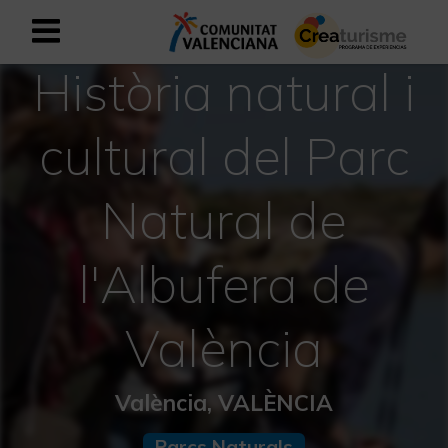
Història natural i
Registrar-se com a usuari empresar
Registre empresarial
cultural del Parc
Valencià
Natural de
Mediterrani Actiu i Esportiu
l'Albufera de
Mediterrani Cultural
Mediterrani Rural i Natural
València
Experiències a la tardor
València, VALÈNCIA
Experiències Setmana Santa
Parcs Naturals