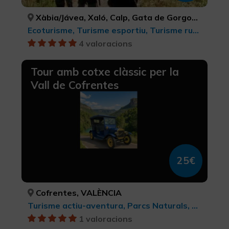
Xàbia/Jávea, Xaló, Calp, Gata de Gorgos, Dénia, Pego, Poble Nou de Benitatxell, el/ Benitachell, ALACANT/ALICANTE, ALACANT/ALICANTE, ALACANT/ALICANTE, ALACANT/ALICANTE, ALACANT/ALICANTE, ALACANT/ALICANTE, ALACANT/ALICANTE
Ecoturisme, Turisme esportiu, Turisme rural i natural, Turisme actiu-aventura, Observació d'ocells, Parcs Naturals, Senderisme
4 valoracions
Tour amb cotxe clàssic per la
Vall de Cofrentes
25€
Cofrentes, VALÈNCIA
Turisme actiu-aventura, Parcs Naturals, Turisme rural i natural
1 valoracions