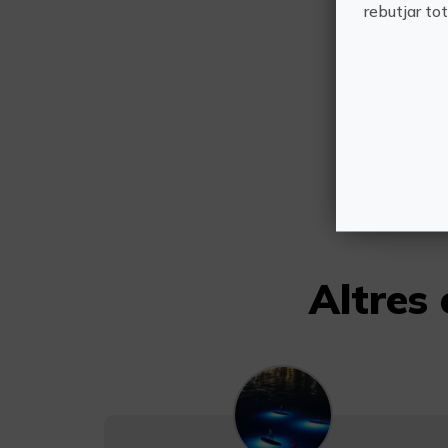
rebutjar to
Altres 