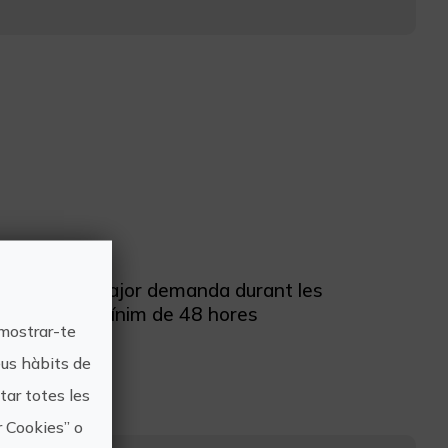
a causa de la major demanda durant les
ar amb un mínim de 48 hores
 mostrar-te
eus hàbits de
ar totes les
r Cookies” o