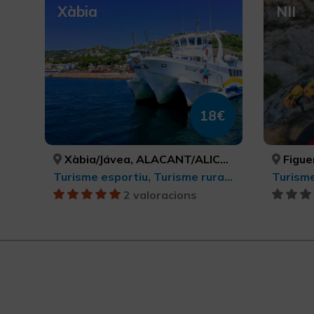
Xàbia
NII
18€
Xàbia/Jávea, ALACANT/ALICANTE
Figueroles, Llu
Turisme esportiu, Turisme rural i natural, Activitats nàutiques, Turisme actiu-aventura, Parcs Naturals
Turisme
2 valoracions