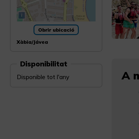
i
Obrir ubicació
Xàbia/Jávea
Disponibilitat
A m
Disponible tot l'any