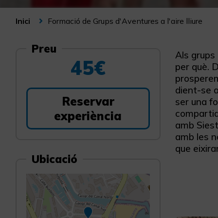
Formació de Grups d'Aventures a l'aire lliure
Inici
Preu
Als grups 
45€
per què. D
prosperem 
dient-se 
Reservar
ser una fo
compartida
experiència
amb Siest
amb les no
que eixir
Ubicació