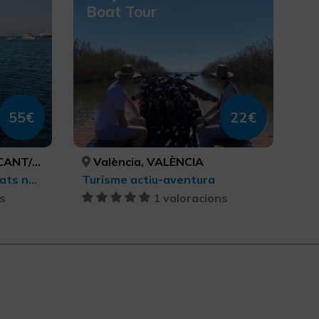
Boat Tour
55€
22€
LICANTE
València, VALÈNCIA
Turisme esportiu, Activitats nàutiques, Turisme actiu-aventura
Turisme actiu-aventura
s
1 valoracions