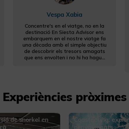
Vespa Xabia
Concentre's en el viatge, no en la
destinació En Siesta Advisor ens
embarquem en el nostre viatge fa
una dècada amb el simple objectiu
de descobrir els tresors amagats
que ens envolten i no hi ha hagu...
Experiències pròximes
sió de snorkel en
Coasteering: explor
rà
penya-segats