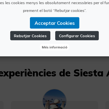
tes les cookies menys les absolutament necessàries per al 
https://s
prement el botó “Rebutjar cookies”.
Siesta Advisor
especiale
Acceptar Cookies
info@sie
639 908 
Rebutjar Cookies
Configurar Cookies
Més informació
experiències de Siesta