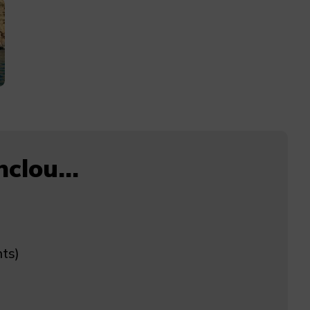
clou...
nts)