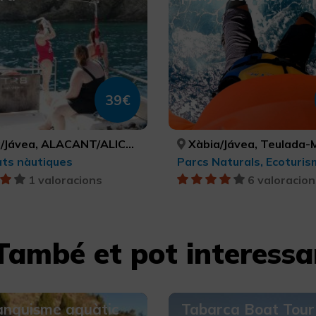
39€
Jávea, ALACANT/ALICANTE
Xàbia/Jávea, Teulada-Moraira, Poble Nou de Benitatxell, el/ Benitachell, Dénia, ALACANT/ALICANTE, ALACANT/ALICANTE, ALACA
ats nàutiques
1 valoracions
6 valoracion
També et pot interessa
anquisme aquàtic
Tabarca Boat Tour