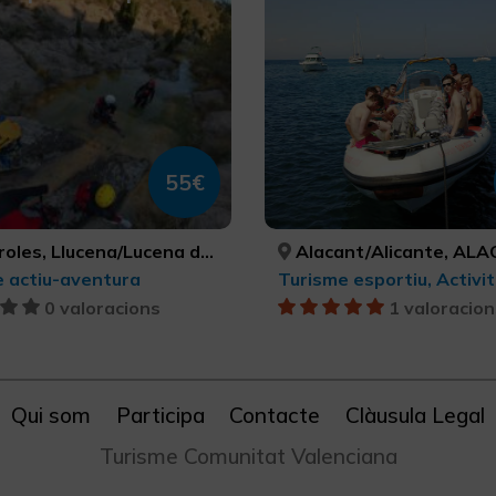
55€
cena/Lucena del Cid, CASTELLÓ/CASTELLÓN, CASTELLÓ/CASTELLÓN
Alacant/Alicante, ALACANT/A
 actiu-aventura
0 valoracions
1 valoracion
Qui som
Participa
Contacte
Clàusula Legal
Turisme Comunitat Valenciana