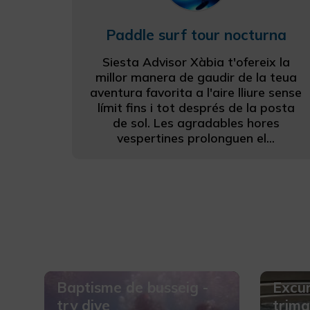
Paddle surf tour nocturna
Siesta Advisor Xàbia t'ofereix la
millor manera de gaudir de la teua
aventura favorita a l'aire lliure sense
límit fins i tot després de la posta
de sol. Les agradables hores
vespertines prolonguen el...
Baptisme de busseig -
Excur
try dive
trima