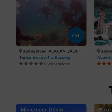
75€
Xàbia/Jávea, ALACANT/ALICANTE
Xàbia/
Turisme esportiu, Busseig
Activit
0 valoracions
Minicreuer Dénia -
Barr