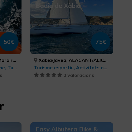
Badia de Xàbia
50€
75€
NT/ALICANTE, ALACANT/ALICANTE
Xàbia/Jávea, ALACANT/ALICANTE
Parcs Naturals, Ecoturisme, Turisme actiu-aventura, Turisme esportiu
Turisme esportiu, Activitats nàutiques, Turisme actiu-aventura
s
0 valoracions
r
Easy Albufera Bike &