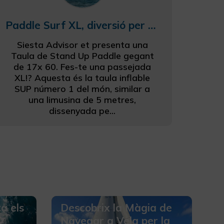
Paddle Surf XL, diversió per a tots
Siesta Advisor et presenta una
Taula de Stand Up Paddle gegant
de 17x 60. Fes-te una passejada
XL!? Aquesta és la taula inflable
SUP número 1 del món, similar a
una limusina de 5 metres,
dissenyada pe...
a els
Descobrix la Màgia de
Navegar a Vela per la