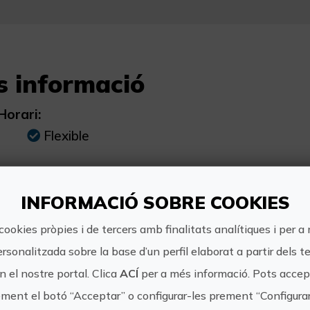
s informació
Horari:
Flexible
Una altra informació:
INFORMACIÓ SOBRE COOKIES
Disponibilitat: tot l'any. No obstant això, 
temporades de vacances, es recomana reserv
cookies pròpies i de tercers amb finalitats analítiques i per a
d'anticipació per a evitar inconvenients.
ersonalitzada sobre la base d’un perfil elaborat a partir dels t
 el nostre portal. Clica
ACÍ
per a més informació. Pots accept
ment el botó “Acceptar” o configurar-les prement “Configura