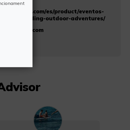
funcionament
iestaadvisor.com/es/product/eventos-
s/team-building-outdoor-adventures/
staadvisor.com
367
 Advisor