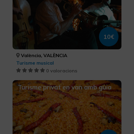
10€
València, VALÈNCIA
Turisme musical
0 valoracions
Turisme privat en van amb guia