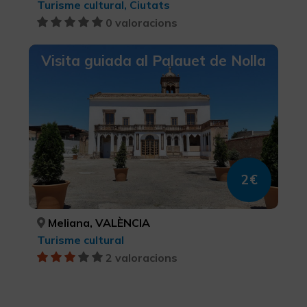
Turisme cultural, Ciutats
0 valoracions
Visita guiada al Palauet de Nolla
2€
Meliana, VALÈNCIA
Turisme cultural
2 valoracions