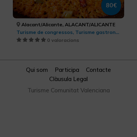
80€
Alacant/Alicante, ALACANT/ALICANTE
Turisme de congressos, Turisme gastronòmic, Turisme d'oci i diversió, Turisme rural i natural, Ciutats, Senderisme, Busseig, Turisme cultural, Turisme musical, Activitats nàutiques, Turisme actiu-aventura
0 valoracions
Qui som
Participa
Contacte
Clàusula Legal
Turisme Comunitat Valenciana