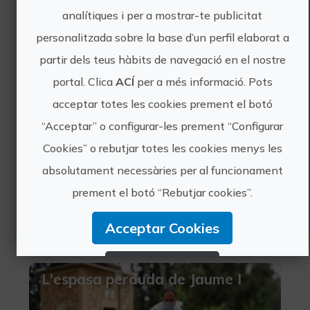
analítiques i per a mostrar-te publicitat
És el Renaixement una època
artística, i per extensió cultural, que
personalitzada sobre la base d’un perfil elaborat a
va donar principi a l'Edat Moderna i
partir dels teus hàbits de navegació en el nostre
en la qual es reflecteixen els ideals
portal. Clica
ACÍ
per a més informació. Pots
del moviment humanista que va
desenvolupar-se a Europa...
acceptar totes les cookies prement el botó
“Acceptar” o configurar-les prement “Configurar
Cookies” o rebutjar totes les cookies menys les
absolutament necessàries per al funcionament
Experiències
prement el botó “Rebutjar cookies”.
pròximes
Acceptar Cookies
Rebutjar Cookies
L'espasa perduda de Jaume I
Configurar Cookies