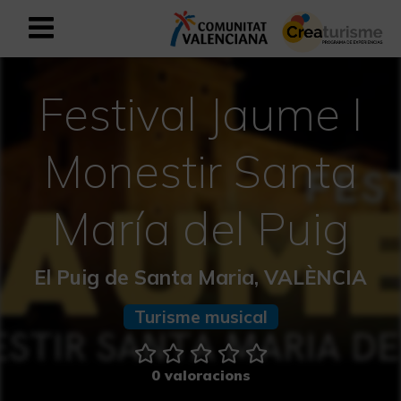
Registrar-se com a usuari empresar
Registre empresarial
Festival Jaume I
Valencià
Monestir Santa
Mediterrani Actiu i Esportiu
María del Puig
Mediterrani Cultural
El Puig de Santa Maria, VALÈNCIA
Mediterrani Rural i Natural
Turisme musical
Experiències a la tardor
0 valoracions
Experiències Setmana Santa