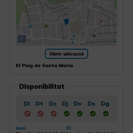
i
Obrir ubicació
El Puig de Santa Maria
Disponibilitat
Dl
Dt
Dc
Dj
Dv
Ds
Dg
Inici
Fi