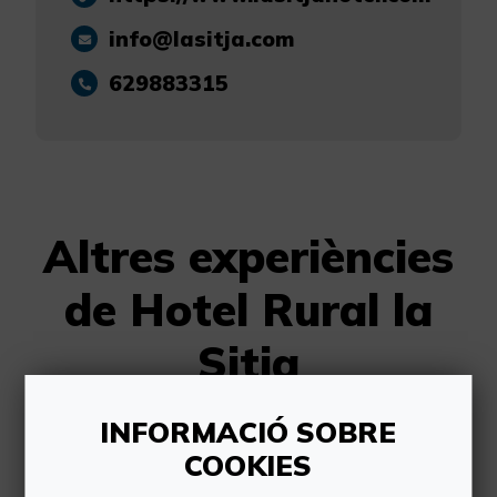
info@lasitja.com
629883315
Altres experiències
de Hotel Rural la
Sitja
INFORMACIÓ SOBRE
COOKIES