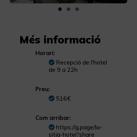
Més informació
Horari:
Recepció de l'hotel
de 9 a 22h
Preu:
516€
Com arribar:
https://g.page/la-
sitja-hotel?share