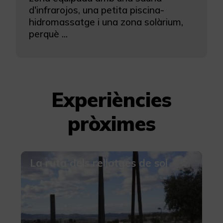
d'infrarojos, una petita piscina-
hidromassatge i una zona solàrium,
perquè ...
Experiències
pròximes
La ruta dels rellotges de sol