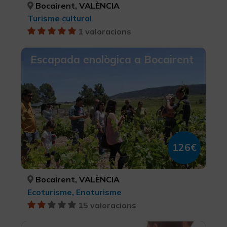
Bocairent, VALÈNCIA
Turisme cultural
1 valoracions
Escapada enològica a Bocairent
126€
Bocairent, VALÈNCIA
Ecoturisme, Enoturisme
15 valoracions