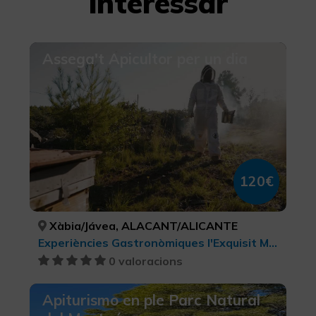
interessar
Assega't Apicultor per un dia
120€
Xàbia/Jávea, ALACANT/ALICANTE
Experiències Gastronòmiques l'Exquisit Mediterrani, Agroturisme, Turisme gastronòmic, Parcs Naturals
0 valoracions
Apiturismo en ple Parc Natural