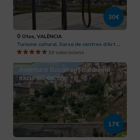
30€
Otos, VALÈNCIA
Turisme cultural, Xarxa de centres d’Art Contemporani, Turisme cultural
10 valoracions
Aventura Bocairent medieval
excursió escolar
17€