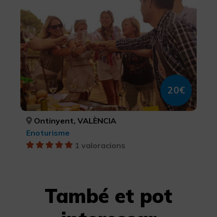
Pícnic entre Vinyes
20€
Ontinyent, VALÈNCIA
Enoturisme
1 valoracions
També et pot