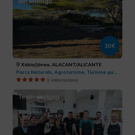
del Montgó
30€
Xàbia/Jávea, ALACANT/ALICANTE
Parcs Naturals, Agroturisme, Turisme gastronòmic, Experiències Gastronòmiques l'Exquisit Mediterrani
1 valoracions
Team cooking