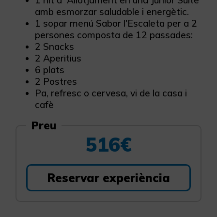
1 nit d´Allotjament en una Junior Suite
amb esmorzar saludable i energètic.
1 sopar menú Sabor l'Escaleta per a 2
persones composta de 12 passades:
2 Snacks
2 Aperitius
6 plats
2 Postres
Pa, refresc o cervesa, vi de la casa i
cafè
Preu
516€
Reservar experiència