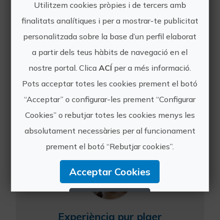
Utilitzem cookies pròpies i de tercers amb
finalitats analítiques i per a mostrar-te publicitat
personalitzada sobre la base d’un perfil elaborat
Amor a primera vista
a partir dels teus hàbits de navegació en el
Descans en una bonica Junior Suite
nostre portal. Clica
ACÍ
per a més informació.
decorada per a vosaltres. No us
faltarà la banyera d'hidromassatge! A
Pots acceptar totes les cookies prement el botó
més d´un sopar romàntic elaborat
“Acceptar” o configurar-les prement “Configurar
amb afecte amb productes frescos i
Cookies” o rebutjar totes les cookies menys les
de proximitat i un esmor...
absolutament necessàries per al funcionament
prement el botó “Rebutjar cookies”.
Acceptar Cookies
Rebutjar Cookies
Experiència pur plaer