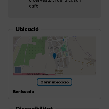
o cervesa, vi de la casa i
cafè.
Ubicació
i
Obrir ubicació
Benissoda
Disponibilitat