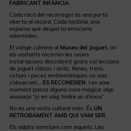
FABRICANT INFÀNCIA
.
Cada racó del recorregut és una porta
oberta al record. Cada història, una
espurna que desperta emocions
adormides.
El viatge culmina al
Museu del Joguet
, on
els visitants recorren les seues
instal·lacions descobrint grans col·leccions
de joguet clàssic i antic. Nines, trens,
cotxes i peces emblemàtiques no sols
s’observen…
ES RECONEIXEN
. I en eixe
moment passa alguna cosa màgica: algú
xiuxiueja “jo en vaig tindre un d’eixos”.
No és una visita cultural més. És
UN
RETROBAMENT AMB QUI VAM SER
.
Els adults somriuen com xiquets. Les