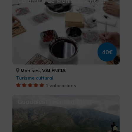
Ceràmica de Manises, sent-la!
40€
Manises, VALÈNCIA
Turisme cultural
1 valoracions
Guadalest i Fonts d'Algar