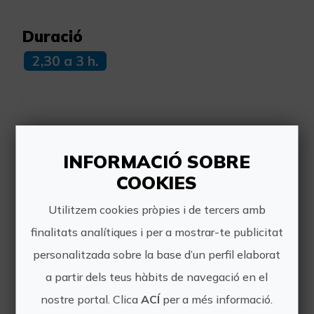
Duració
2,30 a 3 h.
Més informació
INFORMACIÓ SOBRE
Horari:
COOKIES
10:30 a 13:00
Utilitzem cookies pròpies i de tercers amb
finalitats analítiques i per a mostrar-te publicitat
Preu:
personalitzada sobre la base d’un perfil elaborat
19,50 €
a partir dels teus hàbits de navegació en el
Una altra informació:
nostre portal. Clica
ACÍ
per a més informació.