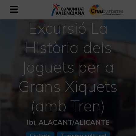
Excursió La
Registrar-se com a usuari empresar
Registre empresarial
Història dels
Valencià
Joguets per a
Mediterrani Actiu i Esportiu
Grans Xiquets
Mediterrani Cultural
Mediterrani Rural i Natural
(amb Tren)
Experiències a la tardor
Ibi, ALACANT/ALICANTE
Experiències Setmana Santa
Ciutats
Turisme cultural