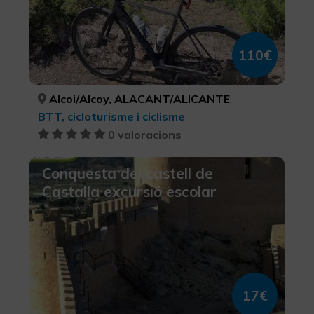
110€
Alcoi/Alcoy, ALACANT/ALICANTE
BTT, cicloturisme i ciclisme
0 valoracions
Conquesta del castell de
Castalla excursió escolar
17€