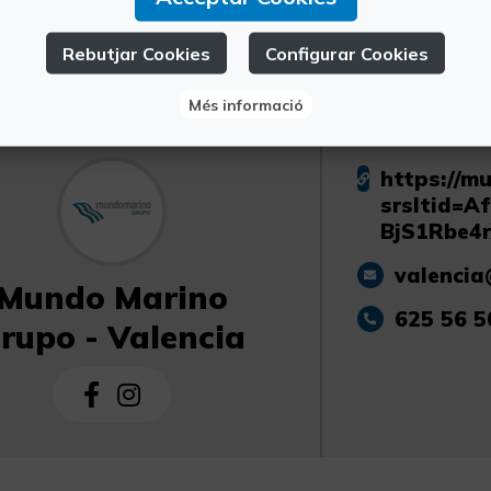
València al costat de l'edifici "Ves-los e *Vents’
Rebutjar Cookies
Configurar Cookies
Més informació
https://m
srsltid=
BjS1Rbe4r
valenci
Mundo Marino
625 56 5
rupo - Valencia