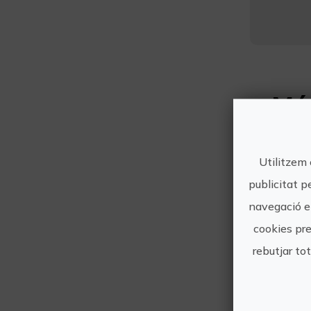
Mé
Utilitzem 
publicitat p
navegació en
cookies pre
rebutjar to