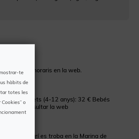
nibilitat i horaris en la web.
 mostrar-te
eus hàbits de
ar totes les
s): 38 € Xiquets (4-12 anys): 32 € Bebés
r Cookies” o
comanem consultar la web
funcionament
t de Món Marí es troba en la Marina de