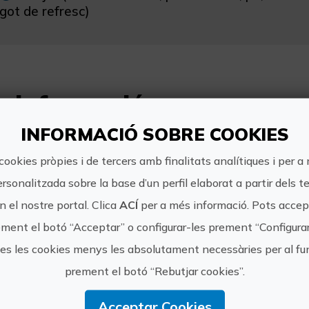
got de refresc)
s informació
INFORMACIÓ SOBRE COOKIES
Horari:
De 13.00 a 16.00 Recomanem consultar dispo
cookies pròpies i de tercers amb finalitats analítiques i per a
ersonalitzada sobre la base d’un perfil elaborat a partir dels t
Preu:
 el nostre portal. Clica
ACÍ
per a més informació. Pots accept
Adults (13-64 anys): 44 € Sèniors (+65 any
ment el botó “Acceptar” o configurar-les prement “Configura
0-3 anys: Gratis Els preus poden canviar. Re
tes les cookies menys les absolutament necessàries per al 
prement el botó “Rebutjar cookies”.
Com arribar:
El punt de venda de tiquets i d'embarcamen
Acceptar Cookies