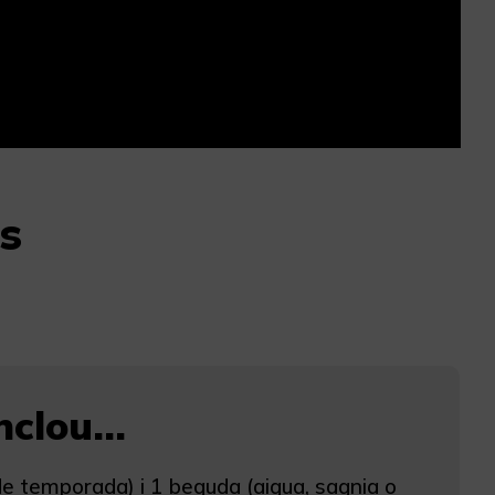
s
clou...
 de temporada) i 1 beguda (aigua, sagnia o