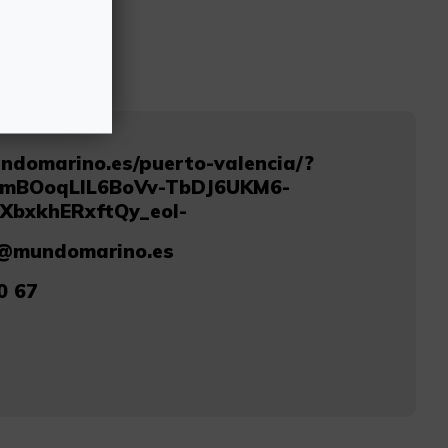
’.
undomarino.es/puerto-valencia/?
AfmBOoqLIL6BoVv-TbDJ6UKM6-
XbxkhERxftQy_eol-
a@mundomarino.es
0 67