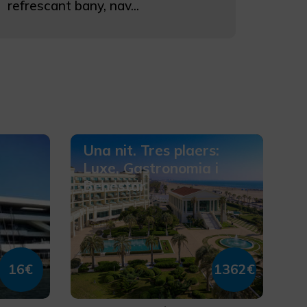
refrescant bany, nav...
Una nit. Tres plaers:
Luxe, Gastronomia i
Benestar
16€
1362€