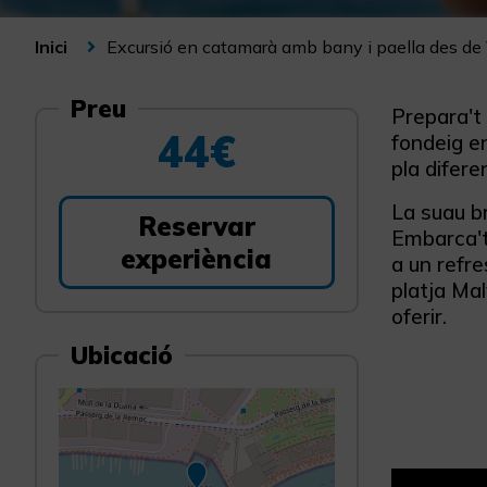
Excursió en catamarà amb bany i paella des de
Inici
Preu
Prepara't
44€
fondeig en
pla difere
La suau br
Reservar
Embarca't
experiència
a un refre
platja Mal
oferir.
Ubicació