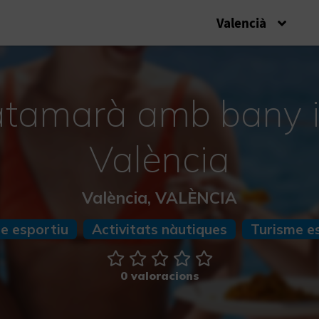
Valencià
atamarà amb bany i
València
València, VALÈNCIA
e esportiu
Activitats nàutiques
Turisme e
0 valoracions