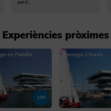
perd...
Experiències pròximes
a en Familia
Navega 2 hores
19€