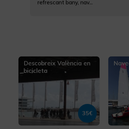
refrescant bany, nav...
Descobreix València en
Naveg
bicicleta
35€