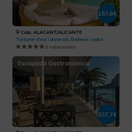
157,6€
Calp, ALACANT/ALICANTE
Turisme d'oci i diversió, Bellesa i salut
0 valoracions
Escapada Gastronòmica
337,7€