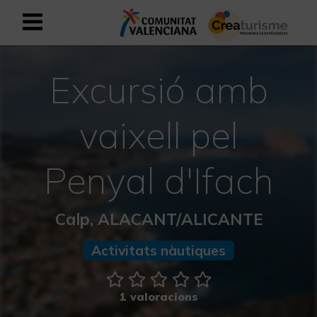
Registrar-se com a usuari empresar
Registre empresarial
Excursió amb
Valencià
vaixell pel
Mediterrani Actiu i Esportiu
Penyal d'Ifach
Mediterrani Cultural
Calp, ALACANT/ALICANTE
Mediterrani Rural i Natural
Activitats nàutiques
Experiències a la tardor
1 valoracions
Experiències Setmana Santa