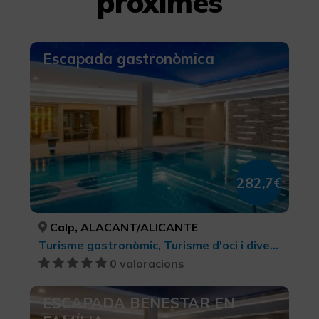
pròximes
Escapada gastronòmica
282,7€
Calp, ALACANT/ALICANTE
Turisme gastronòmic, Turisme d'oci i diversió, Bellesa i salut
0 valoracions
ESCAPADA BENESTAR EN