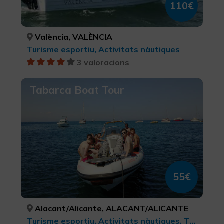
110€
València, VALÈNCIA
Turisme esportiu, Activitats nàutiques
3 valoracions
Tabarca Boat Tour
55€
Alacant/Alicante, ALACANT/ALICANTE
Turisme esportiu, Activitats nàutiques, Turisme actiu-aventura