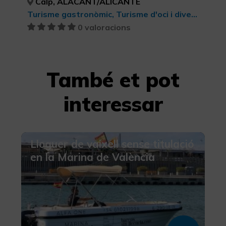
Calp, ALACANT/ALICANTE
Turisme gastronòmic, Turisme d'oci i diversió, Bellesa i salut
0 valoracions
També et pot
interessar
Lloguer de vaixell sense titulació
en la Marina de València