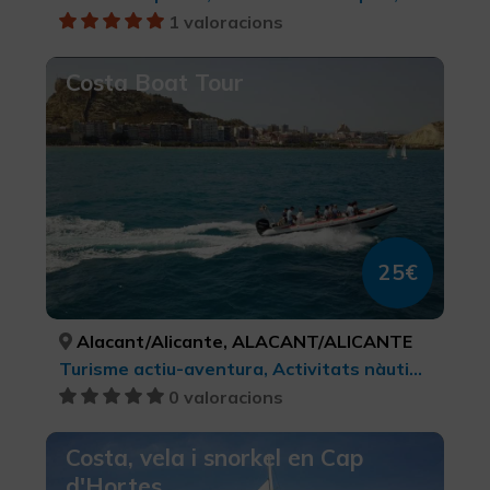
1 valoracions
Costa Boat Tour
25€
Alacant/Alicante, ALACANT/ALICANTE
Turisme actiu-aventura, Activitats nàutiques, Turisme esportiu
0 valoracions
Costa, vela i snorkel en Cap
d'Hortes