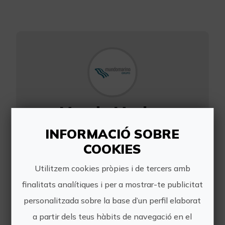
Mundo Marino
Grupo - Calpe
INFORMACIÓ SOBRE
COOKIES
Utilitzem cookies pròpies i de tercers amb
finalitats analítiques i per a mostrar-te publicitat
El port de Calp és punt de partida de
personalitzada sobre la base d’un perfil elaborat
les excursions marítimes en els nostres
vaixells i que val la pena visitar.
a partir dels teus hàbits de navegació en el