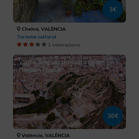
3€
Chelva, VALÈNCIA
Turisme cultural
1 valoracions
Visita Sagunt: la ciutat de
l’Imperi Romà
30€
València, VALÈNCIA