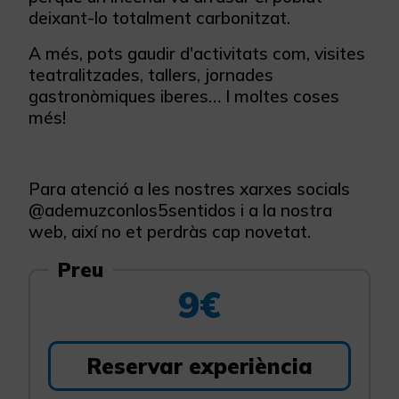
deixant-lo totalment carbonitzat.
A més, pots gaudir d'activitats com, visites
teatralitzades, tallers, jornades
gastronòmiques iberes… I moltes coses
més!
Para atenció a les nostres xarxes socials
@ademuzconlos5sentidos i a la nostra
web, així no et perdràs cap novetat.
Preu
9€
Reservar experiència