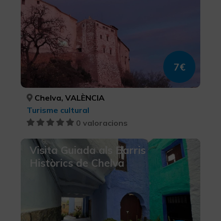
7€
Chelva, VALÈNCIA
Turisme cultural
0 valoracions
Visita Guiada als Barris
Històrics de Chelva