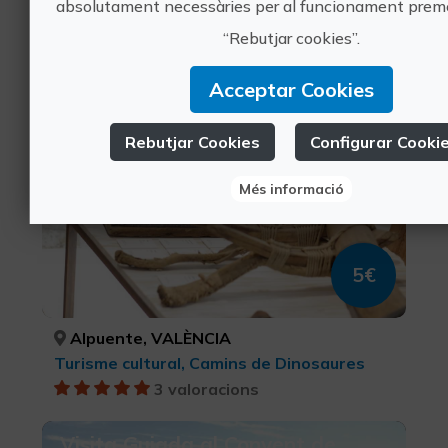
absolutament necessàries per al funcionament prem
Turisme cultural, Camins de Dinosaures
“Rebutjar cookies”.
24 valoracions
Acceptar Cookies
Alpuente, una vila reial a la
frontera del Regne
Rebutjar Cookies
Configurar Cooki
Més informació
5€
Alpuente, VALÈNCIA
Turisme cultural, Camins de Dinosaures
3 valoracions
Visita Guiada al Convent de