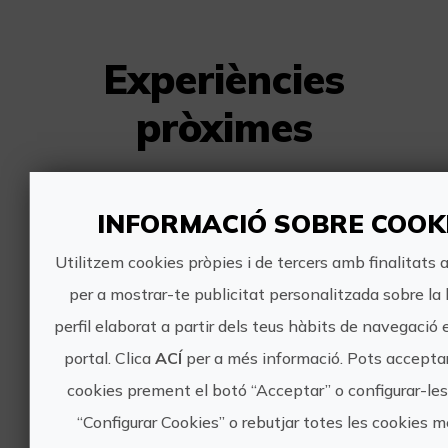
Experiències
pròximes
Dinosaures en el regne del
INFORMACIÓ SOBRE COOK
silenci
Utilitzem cookies pròpies i de tercers amb finalitats a
per a mostrar-te publicitat personalitzada sobre la
perfil elaborat a partir dels teus hàbits de navegació 
portal. Clica
ACÍ
per a més informació. Pots acceptar
8,5€
cookies prement el botó “Acceptar” o configurar-le
“Configurar Cookies” o rebutjar totes les cookies 
Alpuente, VALÈNCIA