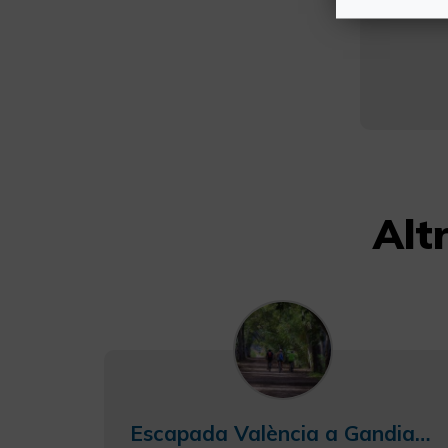
Alt
Escapada València a Gandia amb bicicleta: platges i arrossars