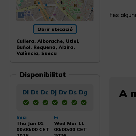
Fes alguna
i
Obrir ubicació
Cullera, Alborache, Utiel,
Buñol, Requena, Alzira,
València, Sueca
Disponibilitat
A m
Dl
Dt
Dc
Dj
Dv
Ds
Dg
Inici
Fi
Thu Jan 01
Wed Mar 11
00:00:00 CET
00:00:00 CET
2026
2026