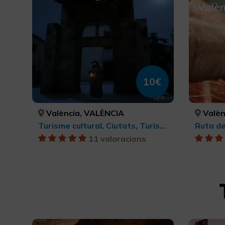
Valèn
10€
València, VALÈNCIA
Valèn
Turisme cultural, Ciutats, Turisme cultural
Ruta de
11 valoracions