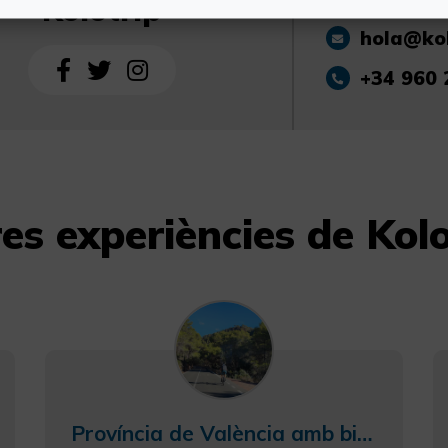
Kolotrip
hola@kol
+34 960 
res experiències de Kolo
Província de València amb bicicleta, combina costa i interior