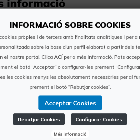
s informació
Horari:
INFORMACIÓ SOBRE COOKIES
09:00-19:00
cookies pròpies i de tercers amb finalitats analítiques i per a
Preu:
ersonalitzada sobre la base d’un perfil elaborat a partir dels t
Preu per persona; Mínim de 2 persones. T
 el nostre portal. Clica
ACÍ
per a més informació. Pots accept
d'estiu: 950€
ment el botó “Acceptar” o configurar-les prement “Configura
tes les cookies menys les absolutament necessàries per al 
Una altra informació:
prement el botó “Rebutjar cookies”.
Escapada de 8 dies i 7 nits. Consulta les con
Acceptar Cookies
Rebutjar Cookies
Configurar Cookies
Més informació
www.kol