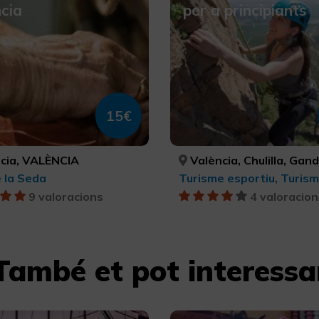
cia
per a principiants
15€
cia, VALÈNCIA
València, Chulilla, Gandia, Alzira, Jérica, Montesa, Montanejos, Xàtiva, VALÈNCIA, VALÈNCIA, VALÈNCIA, VALÈNCIA, CASTELLÓ/CASTELLÓN, VAL
 la Seda
9 valoracions
4 valoracion
També et pot interessa