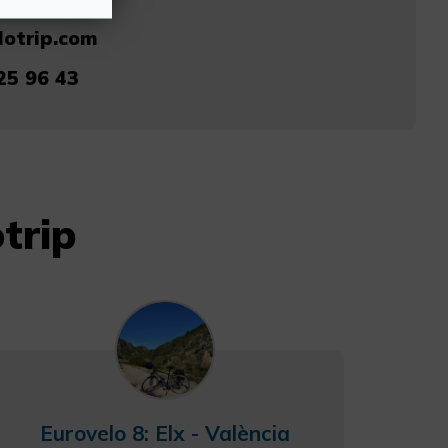
otrip.com
25 96 43
trip
Eurovelo 8: Elx - València