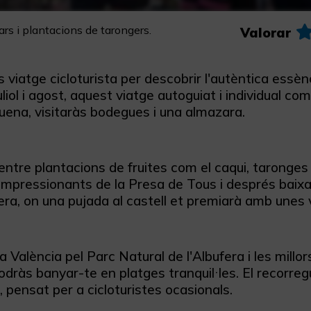
ars i plantacions de tarongers.
Valorar
 viatge cicloturista per descobrir l'autèntica essènci
liol i agost, aquest viatge autoguiat i individual 
uena, visitaràs bodegues i una almazara.
ntre plantacions de fruites com el caqui, taronges i
 impressionants de la Presa de Tous i després baixa
lera, on una pujada al castell et premiarà amb unes 
a València pel Parc Natural de l'Albufera i les millo
dràs banyar-te en platges tranquil·les. El recorreg
, pensat per a cicloturistes ocasionals.