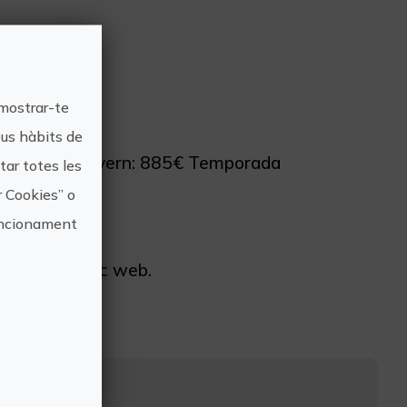
 mostrar-te
eus hàbits de
emporada d'hivern: 885€ Temporada
ar totes les
r Cookies” o
funcionament
dicions al lloc web.
otrip.com