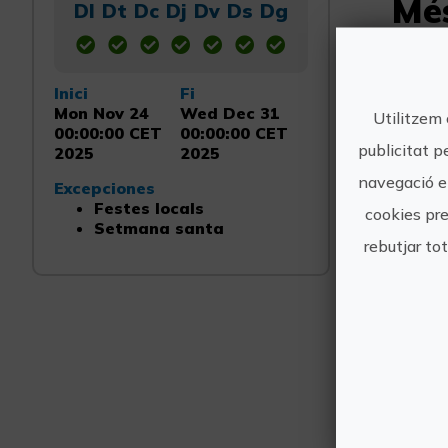
Mé
Dl
Dt
Dc
Dj
Dv
Ds
Dg
Inici
Fi
Mon Nov 24
Wed Dec 31
Utilitzem 
00:00:00 CET
00:00:00 CET
publicitat p
2025
2025
navegació en
Excepciones
Festes locals
cookies pre
Setmana santa
rebutjar to