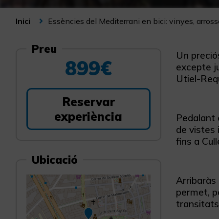
Essències del Mediterrani en bici: vinyes, arross
Inici
Preu
Un preciós
899€
excepte ju
Utiel-Req
Reservar
experiència
Pedalant e
de vistes
fins a Cul
Ubicació
Arribaràs 
permet, po
transitats