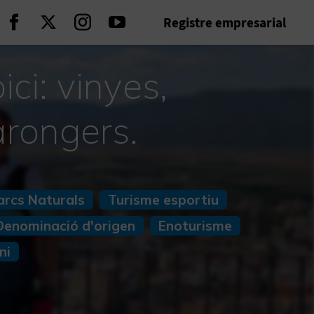
Registre empresarial
Seguir en Facebook
Seguir en Twitter
Seguir en Instagram
Seguir en Youtube
ci: vinyes,
arongers.
arcs Naturals
Turisme esportiu
Denominació d'origen
Enoturisme
ni