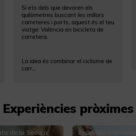
Si ets dels que devoren els
quilòmetres buscant les millors
carreteres i ports, aquest és el teu
viatge: València en bicicleta de
carretera.
La idea és combinar el ciclisme de
carr...
Experiències pròximes
ta de la Seda a
Escalada a la natu