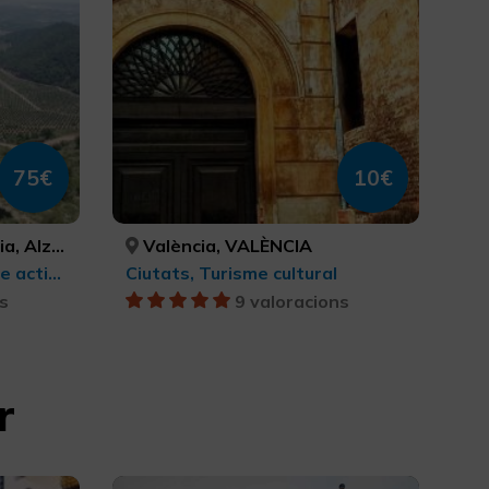
75€
10€
ÈNCIA, CASTELLÓ/CASTELLÓN, VALÈNCIA
València, VALÈNCIA
Turisme esportiu, Turisme actiu-aventura
Ciutats, Turisme cultural
s
9 valoracions
r