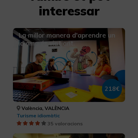
interessar
La millor manera d'aprendre un
idioma és viatjant.
218€
València, VALÈNCIA
Turisme idiomàtic
35 valoracions