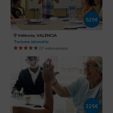
525€
València, VALÈNCIA
Turisme idiomàtic
27 valoracions
Español per a majors de 50
225€