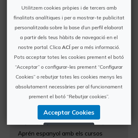
Utilitzem cookies pròpies i de tercers amb
finalitats analítiques i per a mostrar-te publicitat
personalitzada sobre la base d’un perfil elaborat
a partir dels teus hàbits de navegació en el
Altres experiències
nostre portal. Clica
ACÍ
per a més informació.
de TLCdénia
Pots acceptar totes les cookies prement el botó
“Acceptar” o configurar-les prement “Configurar
Cookies” o rebutjar totes les cookies menys les
absolutament necessàries per al funcionament
prement el botó “Rebutjar cookies”.
Acceptar Cookies
Espanyol per a adults en la preciosa Dénia
Rebutjar Cookies
Aprén espanyol amb els cursos