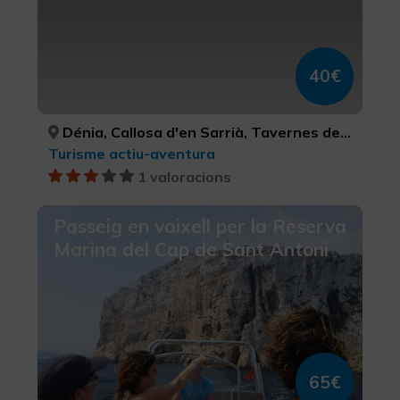
40€
Dénia, Callosa d'en Sarrià, Tavernes de la Valldigna, La Vall d'Ebo, Bolulla, Xàtiva, La Vall de Laguar, Castell de Castells, Beniarbeig, ALACANT/ALICANTE, ALACANT/ALICANTE, VALÈNCIA, ALACANT/ALICANTE, ALACANT/ALICANTE, VALÈNCIA, ALACANT/ALICANTE, ALACANT/ALICANTE, ALACANT/ALICANTE
Turisme actiu-aventura
1 valoracions
Passeig en vaixell per la Reserva
Marina del Cap de Sant Antoni
65€