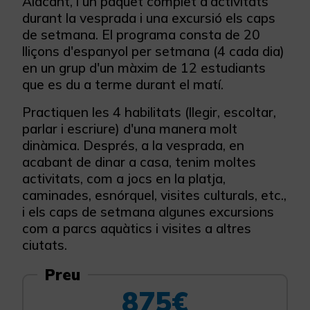
Alacant, i un paquet complet d'activitats
durant la vesprada i una excursió els caps
de setmana. El programa consta de 20
lliçons d'espanyol per setmana (4 cada dia)
en un grup d'un màxim de 12 estudiants
que es du a terme durant el matí.
Practiquen les 4 habilitats (llegir, escoltar,
parlar i escriure) d'una manera molt
dinàmica. Després, a la vesprada, en
acabant de dinar a casa, tenim moltes
activitats, com a jocs en la platja,
caminades, esnórquel, visites culturals, etc.,
i els caps de setmana algunes excursions
com a parcs aquàtics i visites a altres
ciutats.
Preu
875€