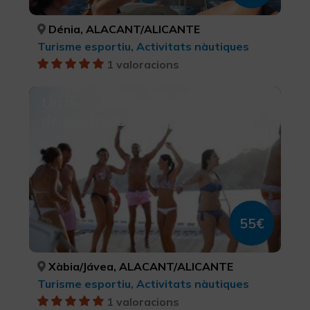
Dénia, ALACANT/ALICANTE
Turisme esportiu, Activitats nàutiques
1 valoracions
Un dia en la mar en catamarà
de vela amb dinar
55€
Xàbia/Jávea, ALACANT/ALICANTE
Turisme esportiu, Activitats nàutiques
1 valoracions