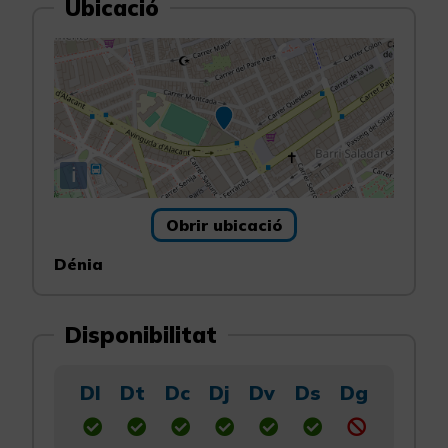
Ubicació
i
Obrir ubicació
Dénia
Disponibilitat
Dl
Dt
Dc
Dj
Dv
Ds
Dg