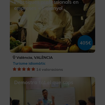
Pràctiques professionals en
empreses + Espanyol
405€
València, VALÈNCIA
Turisme idiomàtic
14 valoracions
Demostra tot el que saps