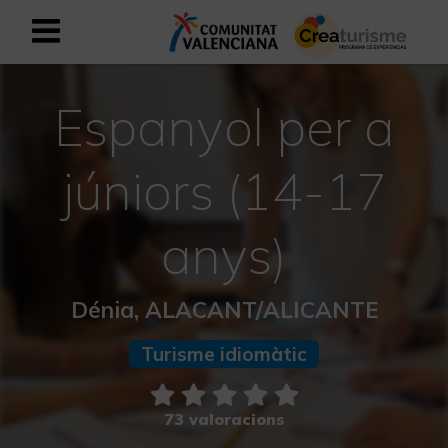
Registrar-se com a usuari empresar
Registre empresarial
Espanyol per a
Valencià
júniors (14-17
Mediterrani Actiu i Esportiu
anys)
Mediterrani Cultural
Dénia, ALACANT/ALICANTE
Mediterrani Rural i Natural
Turisme idiomàtic
Experiències a la tardor
73 valoracions
Experiències Setmana Santa