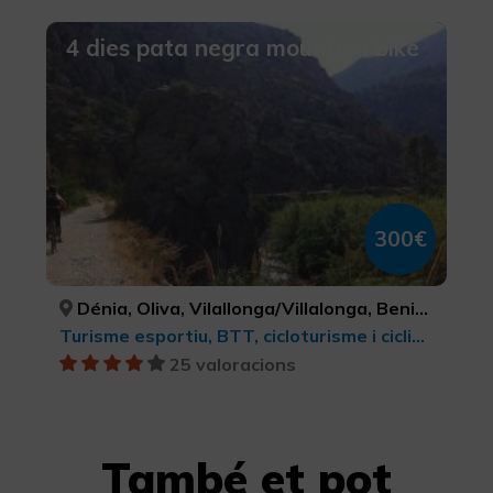
4 dies pata negra mountain bike
300€
Dénia, Oliva, Vilallonga/Villalonga, Beniarrés, Gaianes, Muro de Alcoy, Bocairent, Ibi, Alcoi/Alcoy, Benasau, Confrides, El Castell de Guadalest, Altea, Senija, Gata de Gorgos, Xàbia/Jávea, ALACANT/ALICANTE, VALÈNCIA, VALÈNCIA, ALACANT/ALICANTE, ALACANT/ALICANTE, ALACANT/ALICANTE, VALÈNCIA, ALACANT/ALICANTE, ALACANT/ALICANTE, ALACANT/ALICANTE, ALACANT/ALICANTE, ALACANT/ALICANTE, ALACANT/ALICANTE, ALACANT/ALICANTE, ALACANT/ALICANTE, ALACANT/ALICANTE
Turisme esportiu, BTT, cicloturisme i ciclisme
25 valoracions
També et pot