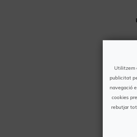
Utilitzem 
publicitat p
navegació en
cookies pre
rebutjar to