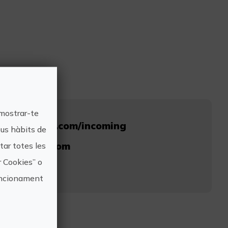
 mostrar-te
viajesglobus.com/incoming
eus hàbits de
jesglobus.com
ar totes les
r Cookies” o
321628
funcionament