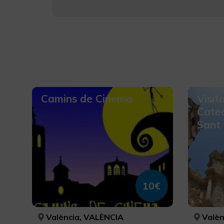
Camins de Cinema
Visit
Cated
Sant 
10€
València, VALÈNCIA
Valèn