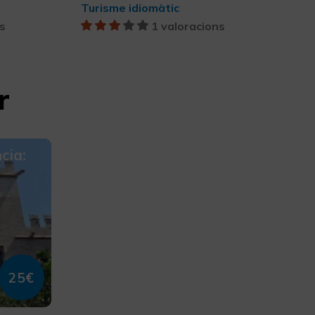
Turisme idiomàtic
s
1 valoracions
r
cia:
25€