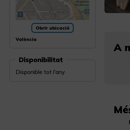
i
Obrir ubicació
València
A m
Disponibilitat
Disponible tot l'any
Mé