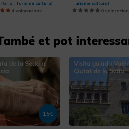
 Grial, Turisme cultural
Turisme cultural
4 valoracions
0 valoracion
També et pot interessa
ta de la Seda a
Visita guiada Valèn
cia
Ciutat de la Seda
15€