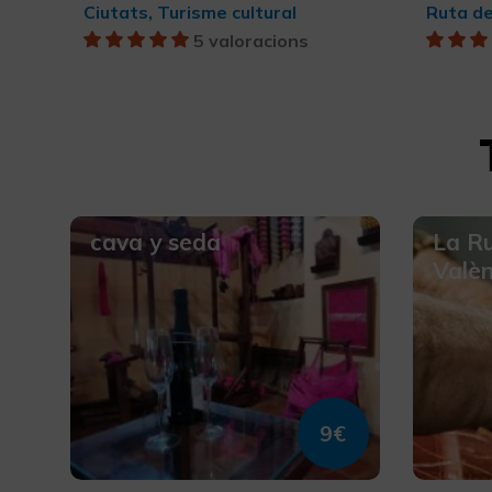
Ciutats, Turisme cultural
Ruta del
5 valoracions
cava y seda
La Ru
Valèn
9€