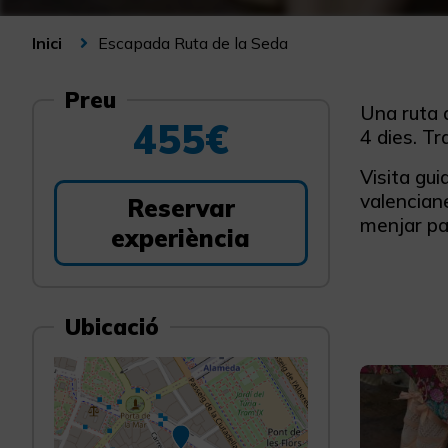
Escapada Ruta de la Seda
Inici
Preu
Una ruta d
455€
4 dies. Tra
Visita gui
valenciane
Reservar
menjar pae
experiència
Ubicació