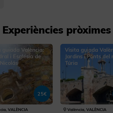
Experiències pròximes
a guiada València:
Visita guiada Valè
ral i Església de
Jardins i Ponts del 
Nicolás
Túria
25€
cia, VALÈNCIA
València, VALÈNCIA