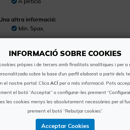
A petició
Una altra informació:
Min. 5pax.
INFORMACIÓ SOBRE COOKIES
cookies pròpies i de tercers amb finalitats analítiques i per a
https://
ersonalitzada sobre la base d’un perfil elaborat a partir dels t
Viajes Globus
info@via
 el nostre portal. Clica
ACÍ
per a més informació. Pots accept
ment el botó “Acceptar” o configurar-les prement “Configura
+34 665
tes les cookies menys les absolutament necessàries per al 
prement el botó “Rebutjar cookies”.
Acceptar Cookies