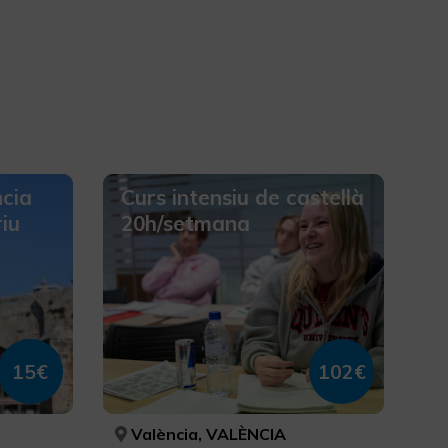
ncia
Curs intensiu de castellà
riu
20h/setmana
15€
102€
València, VALÈNCIA