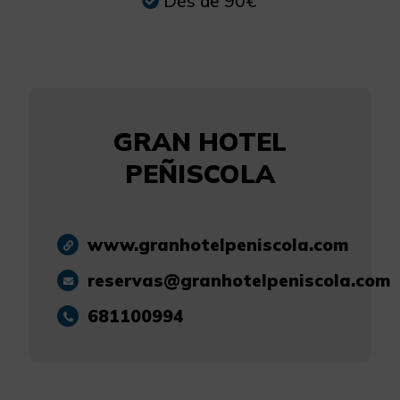
Des de 90€
GRAN HOTEL
PEÑISCOLA
www.granhotelpeniscola.com
reservas@granhotelpeniscola.com
681100994