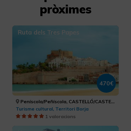
pròximes
Ruta dels Tres Papes
470€
Peníscola/Peñíscola, CASTELLÓ/CASTELLÓN
Turisme cultural, Territori Borja
1 valoracions