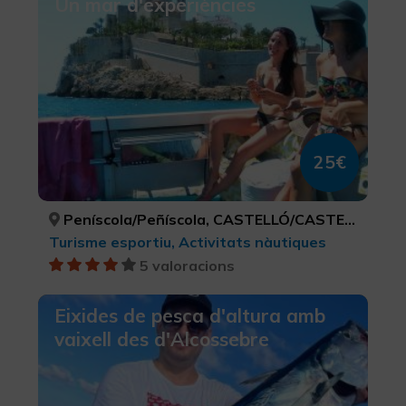
Un mar d'experiències
25€
Peníscola/Peñíscola, CASTELLÓ/CASTELLÓN
Turisme esportiu, Activitats nàutiques
5 valoracions
Eixides de pesca d'altura amb
vaixell des d'Alcossebre