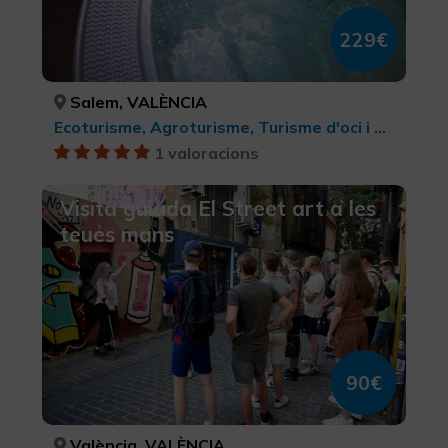
229€
Salem, VALÈNCIA
Ecoturisme, Agroturisme, Turisme d'oci i diversió, Turisme rural i natural, Bellesa i salut
1 valoracions
Visita guiada El Street art a les
teues mans
90€
València, VALÈNCIA