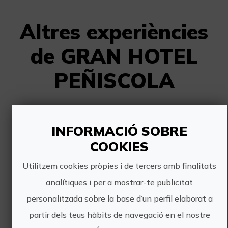
Altres experiències
de GRAN HOTEL
PEÑISCOLA
INFORMACIÓ SOBRE
COOKIES
Utilitzem cookies pròpies i de tercers amb finalitats
Descobrix Peníscola des de la mar amb una experiència de paddle surf
analítiques i per a mostrar-te publicitat
personalitzada sobre la base d’un perfil elaborat a
El
Gran Hotel Peñíscola
posa a
disposició dels seus hostes un servei
partir dels teus hàbits de navegació en el nostre
de
lloguer de taules de paddle surf
,