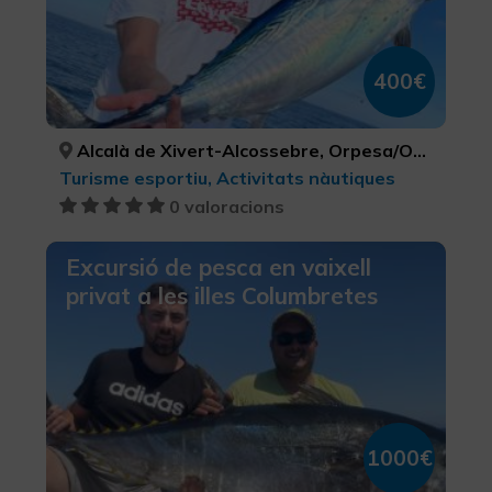
400€
Alcalà de Xivert-Alcossebre, Orpesa/Oropesa del Mar, Peníscola/Peñíscola, CASTELLÓ/CASTELLÓN, CASTELLÓ/CASTELLÓN, CASTELLÓ/CASTELLÓN
Turisme esportiu, Activitats nàutiques
0 valoracions
Excursió de pesca en vaixell
privat a les illes Columbretes
1000€