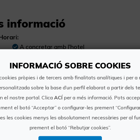
s informació
Horari:
A concretar amb l'hotel
INFORMACIÓ SOBRE COOKIES
cookies pròpies i de tercers amb finalitats analítiques i per a
ersonalitzada sobre la base d’un perfil elaborat a partir dels t
https://
 el nostre portal. Clica
ACÍ
per a més informació. Pots accept
RAN HOTEL SOL
cvicente
ment el botó “Acceptar” o configurar-les prement “Configura
Y MAR
tes les cookies menys les absolutament necessàries per al 
965 831 
prement el botó “Rebutjar cookies”.