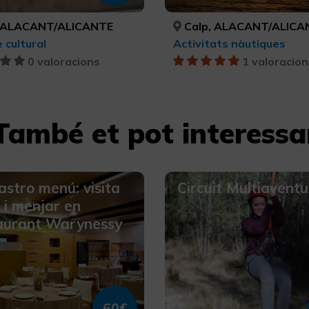
 ALACANT/ALICANTE
Calp, ALACANT/ALICA
 cultural
Activitats nàutiques
0 valoracions
1 valoracion
També et pot interessa
astro menú: visita
Circuit Multiavent
r i menjar en
aurant Warynessy
60€