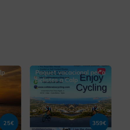
lp
Paquet vacacional per a
ciclistes a Calp
25€
359€