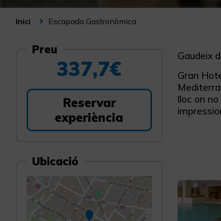
Escapada Gastronòmica
Inici
Preu
Gaudeix d
337,7€
Gran Hotel
Mediterra
lloc on n
Reservar
impressio
experiència
Ubicació