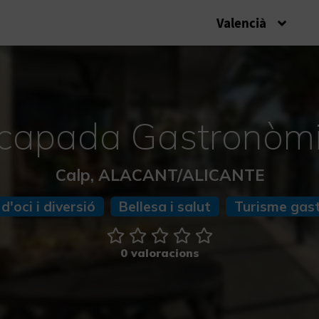
Valencià
capada Gastronòm
Calp, ALACANT/ALICANTE
d'oci i diversió
Bellesa i salut
Turisme gas
0 valoracions