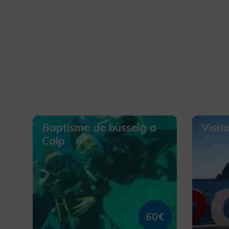
Baptisme de busseig a
Visit
Calp
60€