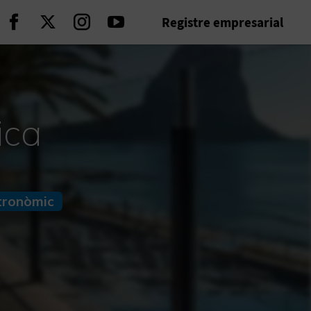
Registre empresarial
Seguir en Facebook
Seguir en Twitter
Seguir en Instagram
Seguir en Youtube
ica
tronòmic