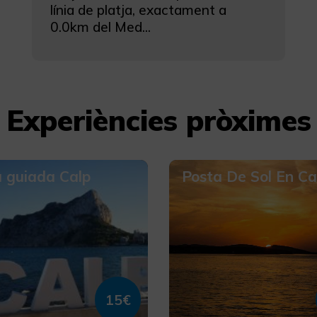
línia de platja, exactament a
0.0km del Med...
Experiències pròximes
a guiada Calp
Posta De Sol En Ca
15€