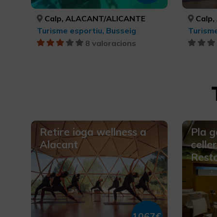
Calp, ALACANT/ALICANTE
Calp,
Turisme esportiu, Busseig
Turisme
8 valoracions
Retire ioga wellness a
Pla g
Alacant
celle
Rest
1067€