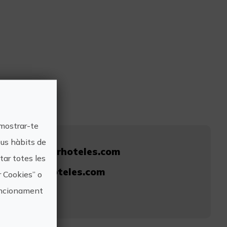
 mostrar-te
eus hàbits de
www.solymarhoteles.com
ar totes les
@solymarhoteles.com
r Cookies” o
funcionament
762