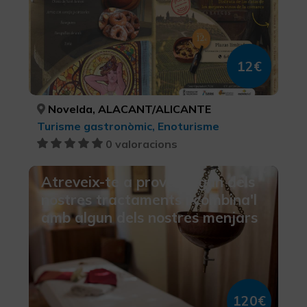
12€
Novelda, ALACANT/ALICANTE
Turisme gastronòmic, Enoturisme
0 valoracions
Atreveix-te a provar algun dels
nostres tractaments i combina'l
amb algun dels nostres menjars
120€