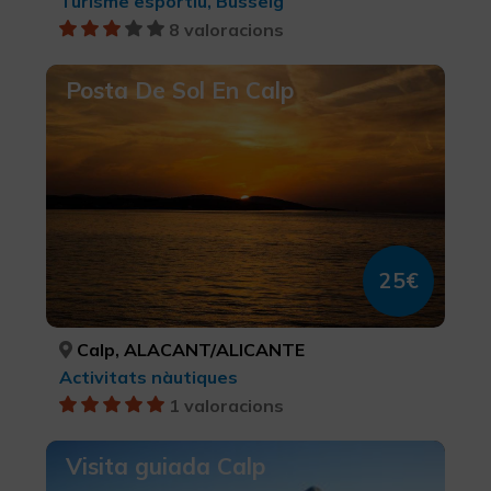
Turisme esportiu, Busseig
8 valoracions
Posta De Sol En Calp
25€
Calp, ALACANT/ALICANTE
Activitats nàutiques
1 valoracions
Visita guiada Calp