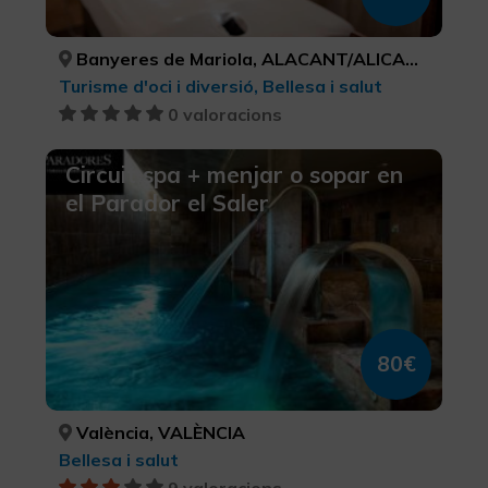
Banyeres de Mariola, ALACANT/ALICANTE
Turisme d'oci i diversió, Bellesa i salut
0 valoracions
Circuit spa + menjar o sopar en
el Parador el Saler
80€
València, VALÈNCIA
Bellesa i salut
9 valoracions