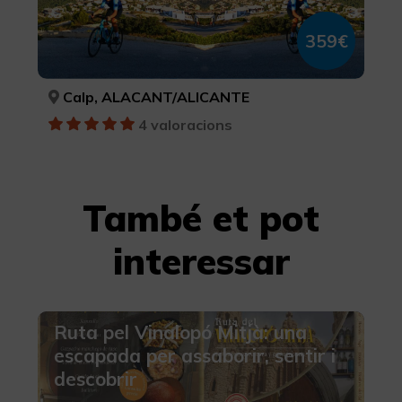
359€
Calp, ALACANT/ALICANTE
4 valoracions
També et pot
interessar
Ruta pel Vinalopó Mitjà: una
escapada per assaborir, sentir i
descobrir