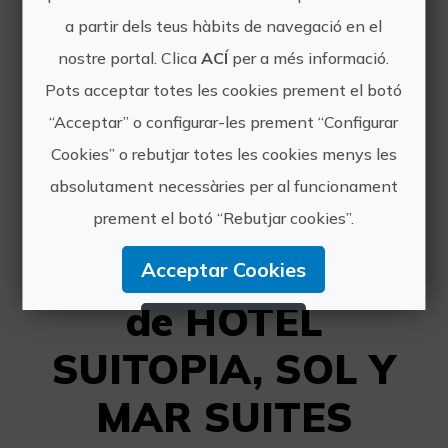
a partir dels teus hàbits de navegació en el
https://suitopiahotel.com/
nostre portal. Clica
ACÍ
per a més informació.
sbaudot@solymarhoteles.com
Pots acceptar totes les cookies prement el botó
965 831 762
“Acceptar” o configurar-les prement “Configurar
Cookies” o rebutjar totes les cookies menys les
absolutament necessàries per al funcionament
prement el botó “Rebutjar cookies”.
Altres experiències
Acceptar Cookies
de HOTEL
Rebutjar Cookies
SUITOPIA, SOL Y
Configurar Cookies
MAR SUITES
Més informació