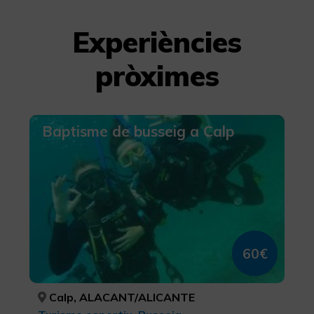
Experiències
pròximes
Baptisme de busseig a Calp
60€
Calp, ALACANT/ALICANTE