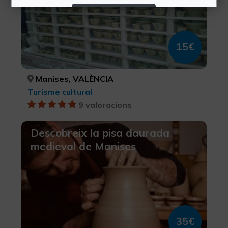
Rebutjar Cookies
Configurar Cookies
15€
Més informació
Manises, VALÈNCIA
Turisme cultural
9 valoracions
Descobreix la pisa daurada
medieval de Manises
35€