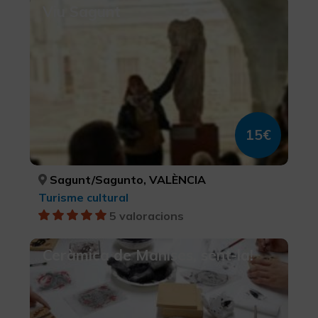
Viu Sagunt
15€
Sagunt/Sagunto, VALÈNCIA
Turisme cultural
5 valoracions
Ceràmica de Manises, sent-la!