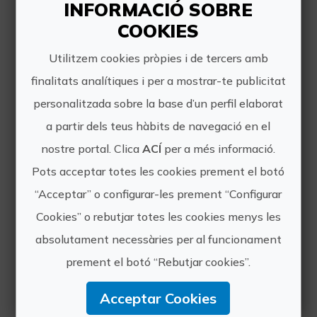
INFORMACIÓ SOBRE
Ceràmica de Manises, sent-la!
COOKIES
Utilitzem cookies pròpies i de tercers amb
finalitats analítiques i per a mostrar-te publicitat
personalitzada sobre la base d’un perfil elaborat
a partir dels teus hàbits de navegació en el
40€
nostre portal. Clica
ACÍ
per a més informació.
Pots acceptar totes les cookies prement el botó
Manises, VALÈNCIA
“Acceptar” o configurar-les prement “Configurar
Turisme cultural
Cookies” o rebutjar totes les cookies menys les
1 valoracions
absolutament necessàries per al funcionament
Taller visita Ceràmiques Palanca
prement el botó “Rebutjar cookies”.
Acceptar Cookies