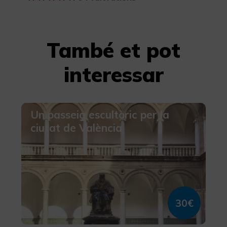
També et pot
interessar
Un passeig escultòric per la
ciutat de València
30€