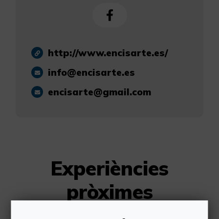
http://www.encisarte.es/
info@encisarte.es
encisarte@gmail.com
Experiències
pròximes