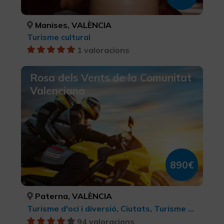
Manises, VALÈNCIA
Turisme cultural
1 valoracions
Rosa dels Vents de la Comunitat
Valenciana
890€
Paterna, VALÈNCIA
Turisme d'oci i diversió, Ciutats, Turisme actiu-aventura, Turisme rural i natural, BTT, cicloturisme i ciclisme, Art Rupestre, LGBTQ+, Turisme gastronòmic, Parcs Naturals, Turisme cultural, Turisme esportiu, Enoturisme
94 valoracions