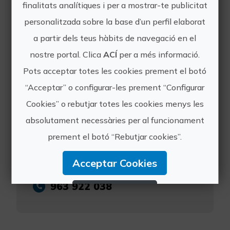
finalitats analítiques i per a mostrar-te publicitat
xicoteta amb aigua,
personalitzada sobre la base d’un perfil elaborat
roba de canvi
a partir dels teus hàbits de navegació en el
nostre portal. Clica
ACÍ
per a més informació.
Pots acceptar totes les cookies prement el botó
“Acceptar” o configurar-les prement “Configurar
ESPORT ACTIU
Cookies” o rebutjar totes les cookies menys les
absolutament necessàries per al funcionament
prement el botó “Rebutjar cookies”.
https://educabike.com/
Acceptar Cookies
info@esportactiu.com
963 922 038
Rebutjar Cookies
Configurar Cookies