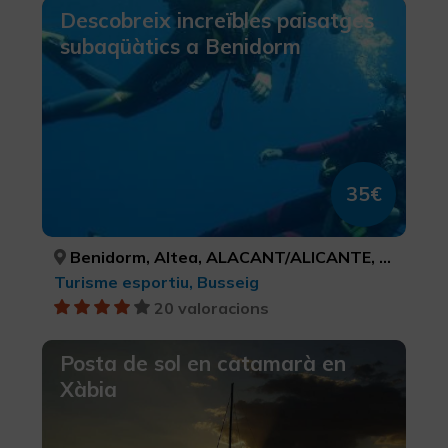
Descobreix increïbles paisatges
subaqüàtics a Benidorm
35€
Benidorm, Altea, ALACANT/ALICANTE, ALACANT/ALICANTE
Turisme esportiu, Busseig
20 valoracions
Posta de sol en catamarà en
Xàbia