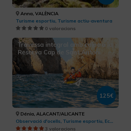
Anna, VALÈNCIA
Turisme esportiu, Turisme actiu-aventura
0 valoracions
Travessa integral amb caiac a la
Reserva Cap de Sant Antoni
125€
Dénia, ALACANT/ALICANTE
Observació d'ocells, Turisme esportiu, Ecoturisme, Parcs Naturals, Turisme cultural, Turisme rural i natural, Turisme actiu-aventura, Activitats nàutiques
3 valoracions