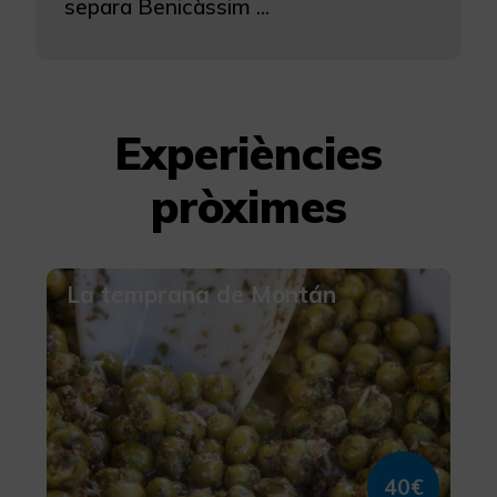
separa Benicàssim ...
Experiències
pròximes
La temprana de Montán
40€