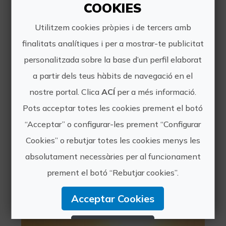
COOKIES
http://www.divingstones.com
Utilitzem cookies pròpies i de tercers amb
finalitats analítiques i per a mostrar-te publicitat
comercial@divingstones.com
personalitzada sobre la base d’un perfil elaborat
692 454 267
a partir dels teus hàbits de navegació en el
nostre portal. Clica
ACÍ
per a més informació.
Pots acceptar totes les cookies prement el botó
“Acceptar” o configurar-les prement “Configurar
Experiències
Cookies” o rebutjar totes les cookies menys les
absolutament necessàries per al funcionament
pròximes
prement el botó “Rebutjar cookies”.
Acceptar Cookies
Jet Ski Benidorm
Rebutjar Cookies