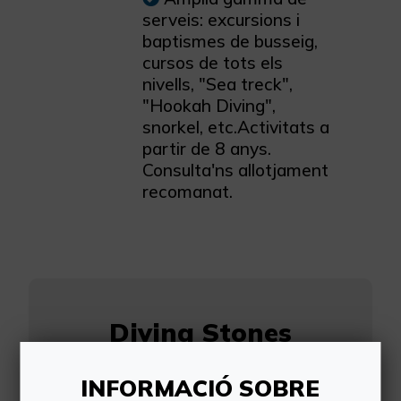
serveis: excursions i
baptismes de busseig,
cursos de tots els
nivells, "Sea treck",
"Hookah Diving",
snorkel, etc.Activitats a
partir de 8 anys.
Consulta'ns allotjament
recomanat.
Diving Stones
INFORMACIÓ SOBRE