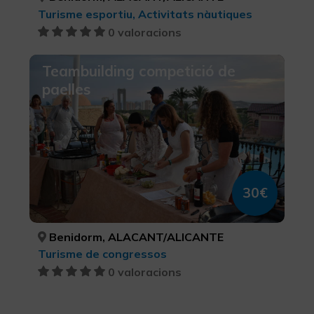
Turisme esportiu, Activitats nàutiques
0 valoracions
Teambuilding competició de
paelles
30€
Benidorm, ALACANT/ALICANTE
Turisme de congressos
0 valoracions