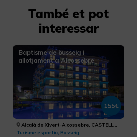
També et pot
interessar
Baptisme de busseig i
allotjament a Alcossebre
155€
Alcalà de Xivert-Alcossebre, CASTELLÓ/CASTELLÓN
Turisme esportiu, Busseig