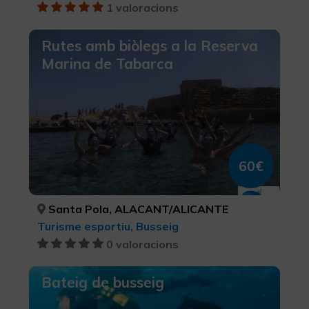
1 valoracions
Rutes amb biòlegs a la Reserva
Marina de Tabarca
60€
Santa Pola, ALACANT/ALICANTE
Turisme esportiu, Busseig
0 valoracions
Bateig de busseig