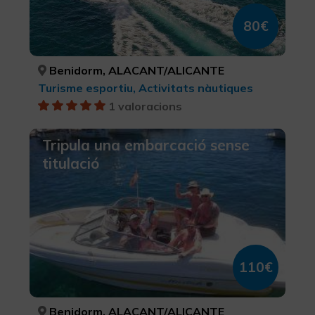
80€
Benidorm, ALACANT/ALICANTE
Turisme esportiu, Activitats nàutiques
1 valoracions
Tripula una embarcació sense
titulació
110€
Benidorm, ALACANT/ALICANTE