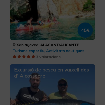
45€
Xàbia/Jávea, ALACANT/ALICANTE
Turisme esportiu, Activitats nàutiques
3 valoracions
Excursió de pesca en vaixell des
d' Alcossebre