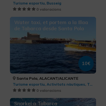
Turisme esportiu, Busseig
0 valoracions
Water taxi, et portem a la Illaa
de Tabarca desde Santa Pola
10€
Santa Pola, ALACANT/ALICANTE
Turisme esportiu, Activitats nàutiques, Turisme esportiu
0 valoracions
Snorkel a Tabarca