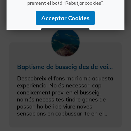
prement el botó “Rebutjar cookies”.
costa de Santa Pola (Alacant) fins a
una milla de dist...
Acceptar Cookies
Rebutjar Cookies
Configurar Cookies
Més informació
Baptisme de busseig des de vaixell a Santa Pola
Descobreix el fons marí amb aquesta
experiència. No és necessari cap
coneixement previ en el busseig,
només necessites tindre ganes de
passar-ho bé i de viure noves
sensacions en capbussar-te en el...