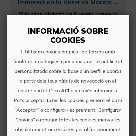
Immersió en la Reserva Marina Illa de Tabarca
Si ja tens titulació de busseig, aquesta
és la teua experiència veuen a bussejar
a la Reserva Marina Illa de Tabarca!
INFORMACIÓ SOBRE
Gaudeix de la primera Reserva Marina
COOKIES
d'Espanya, plena de neros, barracudas,
etc. P...
Utilitzem cookies pròpies i de tercers amb
finalitats analítiques i per a mostrar-te publicitat
personalitzada sobre la base d’un perfil elaborat
a partir dels teus hàbits de navegació en el
nostre portal. Clica
ACÍ
per a més informació.
Pots acceptar totes les cookies prement el botó
Lloguer d'embarcació sense títol a Santa Pola
“Acceptar” o configurar-les prement “Configurar
Gaudeix del lloguer d'embarcació
Cookies” o rebutjar totes les cookies menys les
sense títol. Barco rígid de 5 metres
amb motor de 15cv, en el qual podreu
absolutament necessàries per al funcionament
anar fins a 6 persones navegant per la