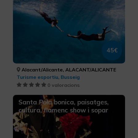
45€
Alacant/Alicante, ALACANT/ALICANTE
Turisme esportiu, Busseig
0 valoracions
Santa Pola bonica, paisatges,
cultura, flamenc show i sopar