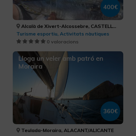
400€
Alcalà de Xivert-Alcossebre, CASTELLÓ/CASTELLÓN
Turisme esportiu, Activitats nàutiques
0 valoracions
Lloga un veler amb patró en
Moraira
360€
Teulada-Moraira, ALACANT/ALICANTE