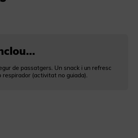
clou...
gur de passatgers. Un snack i un refresc
 respirador (activitat no guiada).