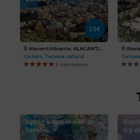
25€
Alacant/Alicante, ALACANT/ALICANTE
Alacant
Ciutats, Turisme cultural
1 valoracions
Aprén sobre el mar en
Bapti
família
try d