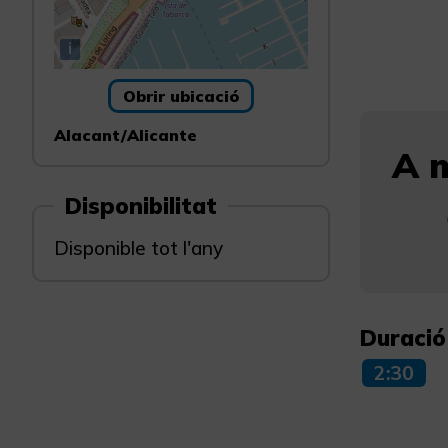
i
Obrir ubicació
Alacant/Alicante
A m
Disponibilitat
Disponible tot l'any
Duració
2:30