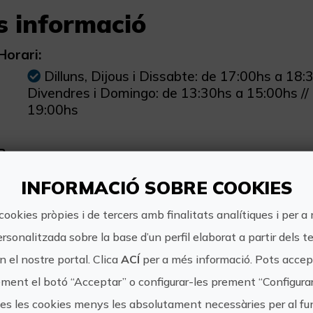
s informació
Horari:
Dilluns, Dijous i Dissabte: de 17:00hs a 18
Divendres i Domingo: de 13:30hs a 15:00hs //
19:00hs
Preu:
35€ per persona
INFORMACIÓ SOBRE COOKIES
cookies pròpies i de tercers amb finalitats analítiques i per a
ersonalitzada sobre la base d’un perfil elaborat a partir dels t
 el nostre portal. Clica
ACÍ
per a més informació. Pots accept
https://
ment el botó “Acceptar” o configurar-les prement “Configura
Alicante Boat
tes les cookies menys les absolutament necessàries per al 
alicante