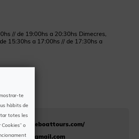
:30hs // de 19:00hs a 20:30hs Dimecres,
 de 15:30hs a 17:00hs // de 17:30hs a
 mostrar-te
eus hàbits de
ar totes les
www.alicanteboattours.com/
r Cookies” o
funcionament
boattours@gmail.com