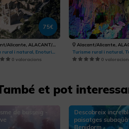
75€
/Alicante, ALACANT/ALICANTE
Alacant/Alicante, ALACANT/A
Turisme rural i natural, Enoturisme, Turisme cultural
0 valoracions
0 valoracion
També et pot interessa
sme de busseig -
Descobreix increïbl
ive
paisatges subaqüàt
Benidorm