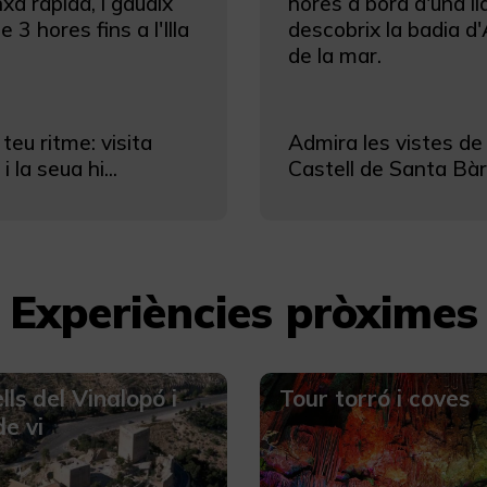
nxa ràpida, i gaudix
hores a bord d'una ll
 3 hores fins a l'Illa
descobrix la badia d
de la mar.
l teu ritme: visita
Admira les vistes de l
i la seua hi...
Castell de Santa Bàrb
Experiències pròximes
lls del Vinalopó i
Tour torró i coves
de vi