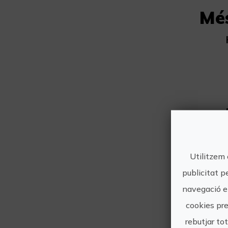
Mé
Utilitzem 
publicitat p
navegació en
cookies pre
rebutjar to