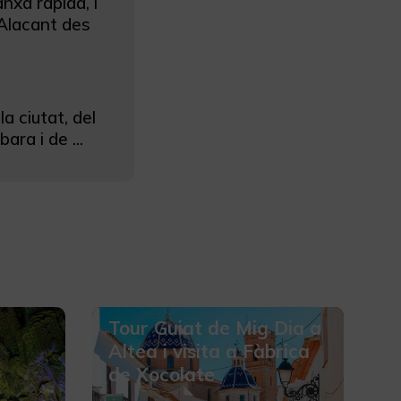
anxa ràpida, i
'Alacant des
a ciutat, del
ara i de ...
Tour Guiat de Mig Dia a
Altea i visita a Fàbrica
de Xocolate