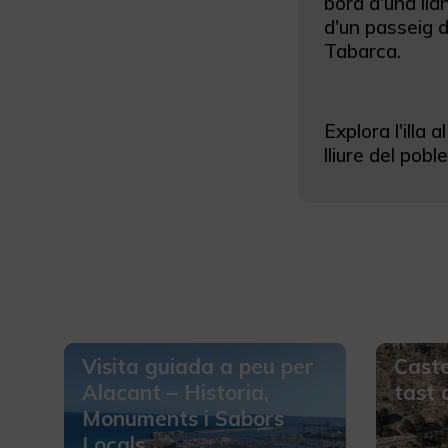
bord d'una lla
d'un passeig de
Tabarca.
Explora l'illa a
lliure del poble 
Visita guiada a peu per
Caste
Alacant – Historia,
tast 
Monuments i Sabors
Locals