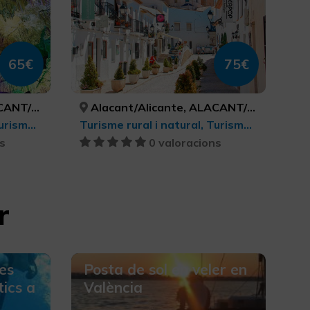
65€
75€
LICANTE
Alacant/Alicante, ALACANT/ALICANTE
Turisme rural i natural, Turisme gastronòmic, Turisme cultural
Turisme rural i natural, Turisme gastronòmic, Turisme cultural
s
0 valoracions
r
es
Posta de sol en veler en
ics a
València