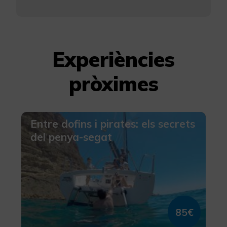
Experiències
pròximes
Entre dofins i pirates: els secrets
del penya-segat
85€