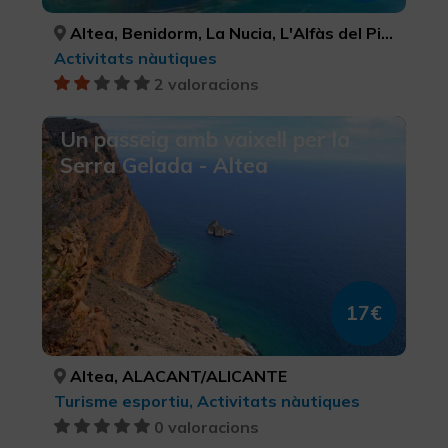
Altea, Benidorm, La Nucia, L'Alfàs del Pi, Finestrat, ALACANT/ALICANTE, ALACANT/ALICANTE, ALACANT/ALICANTE, ALACANT/ALICANTE, ALACANT/ALICANTE
Activitats nàutiques
2 valoracions
Un passeig amb vaixell per la
Serra Gelada - Altea
17€
Altea, ALACANT/ALICANTE
Turisme esportiu, Activitats nàutiques
0 valoracions