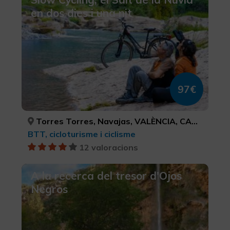
en dos dies i una nit
97€
Torres Torres, Navajas, VALÈNCIA, CASTELLÓ/CASTELLÓN
BTT, cicloturisme i ciclisme
12 valoracions
A la recerca del tresor d'Ojos
Negros