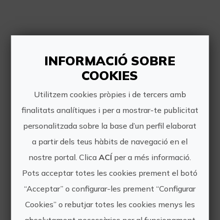
Altres experiències
INFORMACIÓ SOBRE
de TRIBIKE
COOKIES
TRAVEL
Utilitzem cookies pròpies i de tercers amb
finalitats analítiques i per a mostrar-te publicitat
personalitzada sobre la base d’un perfil elaborat
a partir dels teus hàbits de navegació en el
nostre portal. Clica
ACÍ
per a més informació.
Pots acceptar totes les cookies prement el botó
Vacances i Enduro en la Costa Blanca
“Acceptar” o configurar-les prement “Configurar
Cookies” o rebutjar totes les cookies menys les
Costa Blanca, un paradís per al
Enduro/All Mountain MTB