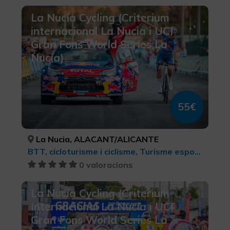
La Nucía Cycling (Criterium
internacional La Nucia i UCI
Gran Fons World Series La
Nucía)
55€
La Nucia, ALACANT/ALICANTE
BTT, cicloturisme i ciclisme, Turisme esportiu
0 valoracions
La Nucía Cycling (Criterium
Internacional La Nucía i UCI
Gran Fons World Series La