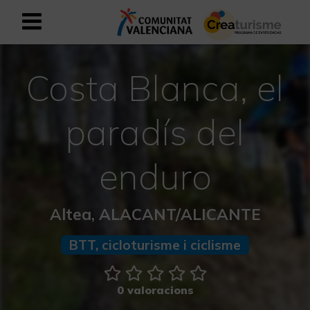
Registrar-se com a usuari empresar
Registre empresarial
Costa Blanca, el
Valencià
paradís del
Mediterrani Actiu i Esportiu
enduro
Mediterrani Cultural
Altea, ALACANT/ALICANTE
Mediterrani Rural i Natural
BTT, cicloturisme i ciclisme
Experiències a la tardor
0 valoracions
Experiències Setmana Santa