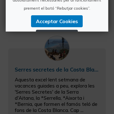
absolutament necessàries per al funcionament
Segurament ja saps per què la Costa
prement el botó “Rebutjar cookies”.
Blanca és coneguda a tot el món ... sí,
Benidorm i els seus gratacels, Calp,
Acceptar Cookies
Dénia i les seues enormes p...
Rebutjar Cookies
Configurar Cookies
Més informació
Serres secretes de la Costa Blanca
Aquesta excel·lent setmana de
vacances guiades a peu, explora les
'Serres Secretes' de la Serra
d'Aitana, la *Serrella, *Aixorta i
*Bernia, que formen el famós teló de
fons de la Costa Blanca. Cap ...