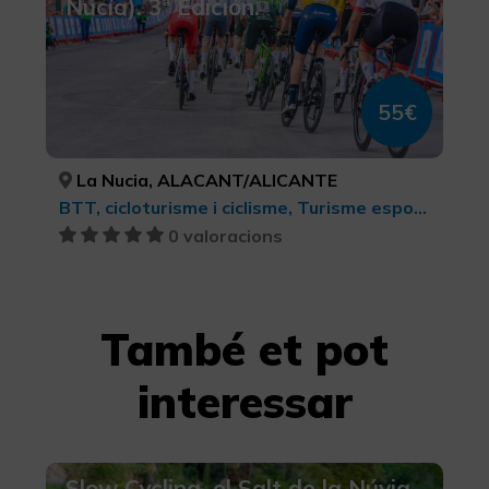
Nucía). 3ª Edición.
55€
La Nucia, ALACANT/ALICANTE
BTT, cicloturisme i ciclisme, Turisme esportiu
0 valoracions
També et pot
interessar
Slow Cycling, el Salt de la Núvia