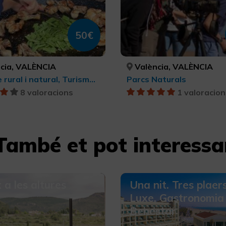
50€
cia, VALÈNCIA
València, VALÈNCIA
Turisme rural i natural, Turisme gastronòmic, Turisme cultural, Parcs Naturals
Parcs Naturals
8 valoracions
1 valoracion
També et pot interessa
 a les altures
Una nit. Tres plaers
Luxe, Gastronomia 
Benestar