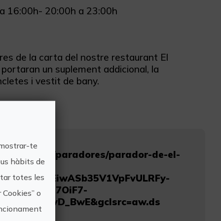
 a 16:00h- 20:00h a 23:00h
res de la carta del nostre restaurant El
 portaran un suplement addicional, la
cletes i vestit de bany.
 mostrar-te
ador.es/es/paradores/parador-de-el-
eus hàbits de
ar totes les
A9bmABhBbEiwASb35V1VpFvULRFy-
ddSvqQNLH7OiF7-
r Cookies” o
rxoCOUoQAvD_BwE&gclsrc=aw.ds
funcionament