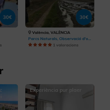
30€
30€
València, VALÈNCIA
Parcs Naturals, Observació d'ocells
s
1 valoracions
r
:
Experiència pur plaer
i