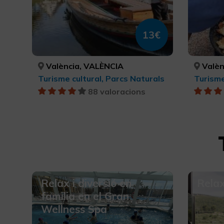
13€
València, VALÈNCIA
Valèn
Turisme cultural, Parcs Naturals
88 valoracions
Relax i diversió en
Relax
familia en el Gran
Wellness Spa