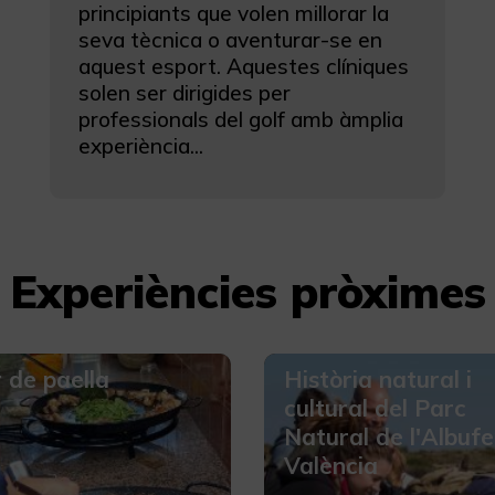
principiants que volen millorar la
seva tècnica o aventurar-se en
aquest esport. Aquestes clíniques
solen ser dirigides per
professionals del golf amb àmplia
experiència...
Experiències pròximes
r de paella
Història natural i
cultural del Parc
Natural de l'Albuf
València