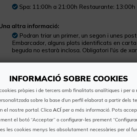
Spa: 11:00h a 21:00h Restaurante: 13:00h
Una altra informació:
Podran triar un primer, un segon i unes post
Embarcador, alguns plats identificats en carta
beguda no estarà inclosa. Obligatori l'ús de xan
INFORMACIÓ SOBRE COOKIES
cookies pròpies i de tercers amb finalitats analítiques i per a
https://www.par
ersonalitzada sobre la base d’un perfil elaborat a partir dels t
saler?
 el nostre portal. Clica
ACÍ
per a més informació. Pots accept
gclid=CjwKCAi
rador Golf El
PQtGc1Lnnavw
ment el botó “Acceptar” o configurar-les prement “Configura
16A0ja7IsKqCV
Saler
tes les cookies menys les absolutament necessàries per al 