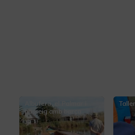
Albufera, el Palmar i
Talle
passeig amb barca