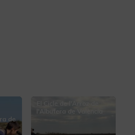
El Cicle de l'Arroz de
l'Albufera de València
era de