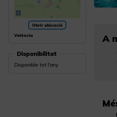
i
Obrir ubicació
València
A m
Disponibilitat
Disponible tot l'any
Mé