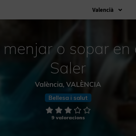
Valencià
+ menjar o sopar en 
Saler
València, VALÈNCIA
Bellesa i salut
9 valoracions