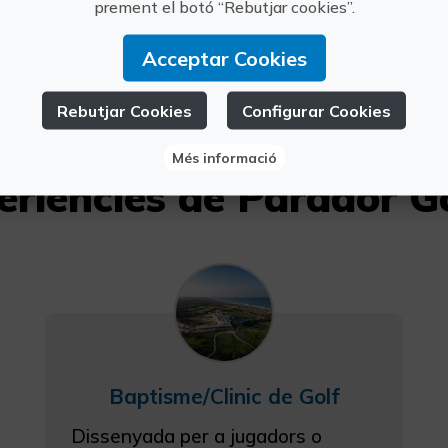
saler@parador
prement el botó “Rebutjar cookies”.
683264258
Acceptar Cookies
Rebutjar Cookies
Configurar Cookies
Més informació
eriències de Parador Go
Baptisme/Clinic de Golf
Dissenyada per a jugadors o