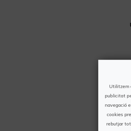
Utilitzem 
publicitat p
navegació en
Pa
cookies pre
rebutjar to