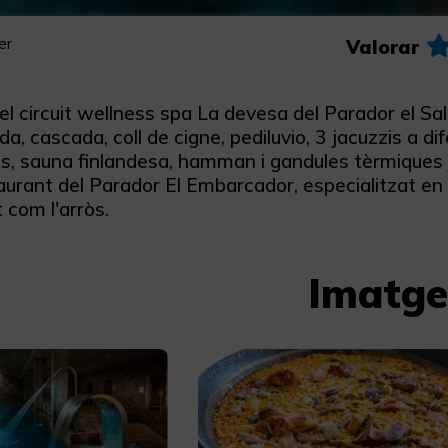
er
Valorar
l circuit wellness spa La devesa del Parador el Sal
da, cascada, coll de cigne, pediluvio, 3 jacuzzis a d
s, sauna finlandesa, hamman i gandules tèrmiques
taurant del Parador El Embarcador, especialitzat e
 com l'arròs.
Imatge