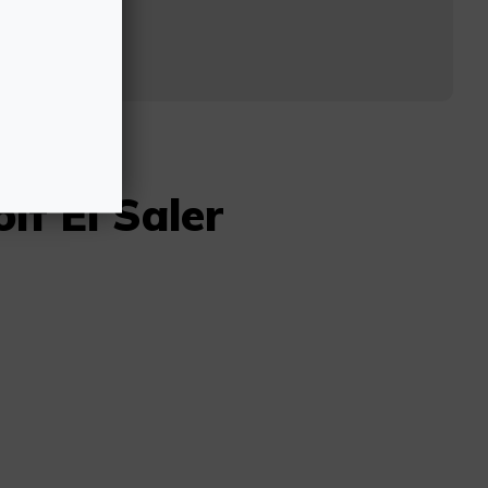
.es
lf El Saler