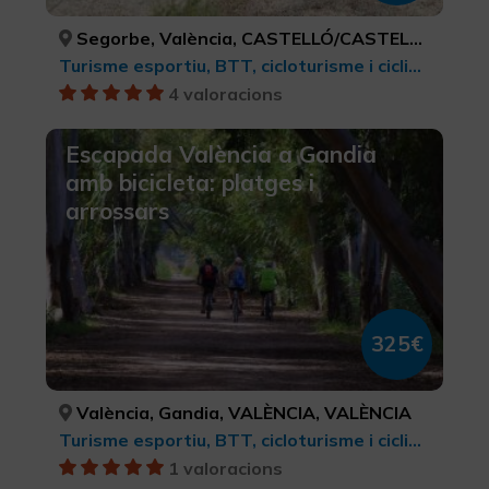
Segorbe, València, CASTELLÓ/CASTELLÓN, VALÈNCIA
Turisme esportiu, BTT, cicloturisme i ciclisme
4 valoracions
Escapada València a Gandia
amb bicicleta: platges i
arrossars
325€
València, Gandia, VALÈNCIA, VALÈNCIA
Turisme esportiu, BTT, cicloturisme i ciclisme
1 valoracions