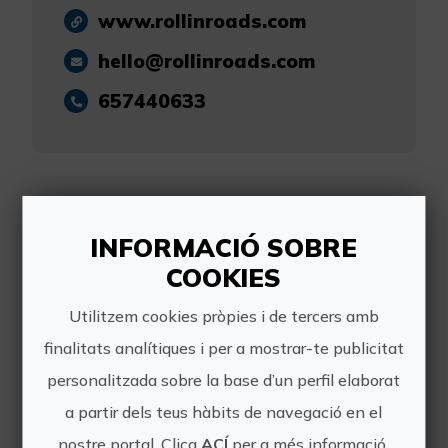
www.rollinroads.com
hello@rollinroads.com
657440633
INFORMACIÓ SOBRE
Altres experiències
COOKIES
de Rollin' Roads
Utilitzem cookies pròpies i de tercers amb
finalitats analítiques i per a mostrar-te publicitat
personalitzada sobre la base d’un perfil elaborat
a partir dels teus hàbits de navegació en el
nostre portal. Clica
ACÍ
per a més informació.