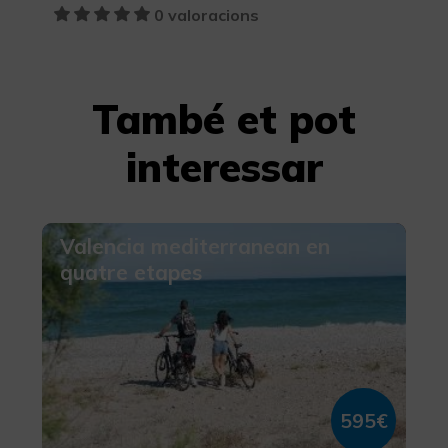
0 valoracions
També et pot
interessar
Valencia mediterranean en
quatre etapes
595€