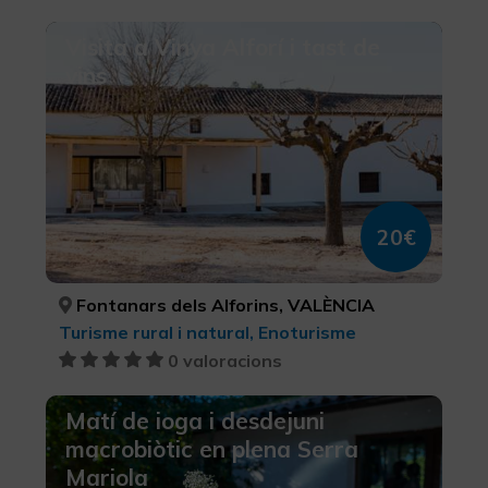
Visita a Vinya Alforí i tast de
vins
20€
Fontanars dels Alforins, VALÈNCIA
Turisme rural i natural, Enoturisme
0 valoracions
Matí de ioga i desdejuni
macrobiòtic en plena Serra
Mariola