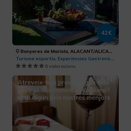
42€
Banyeres de Mariola, ALACANT/ALICANTE
Turisme esportiu, Experiències Gastronòmiques l'Exquisit Mediterrani, Turisme gastronòmic
0 valoracions
Atreveix-te a provar algun dels
nostres tractaments i combina'l
amb algun dels nostres menjars