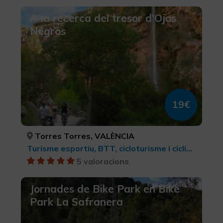
A la recerca del tresor d'Ojos
Negros
19€
Torres Torres, VALÈNCIA
Turisme esportiu, BTT, cicloturisme i ciclisme
5 valoracions
Jornades de Bike Park en Bike
Park La Safranera