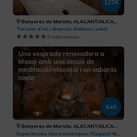
120€
Banyeres de Mariola, ALACANT/ALICANTE
Turisme d'oci i diversió, Bellesa i salut
0 valoracions
Una vesprada renovadora a
Masqi amb una sessió de
meditació/relaxació i un saborós
sopar
64€
Banyeres de Mariola, ALACANT/ALICANTE
Experiències Gastronòmiques l'Exquisit Mediterrani, Turisme gastronòmic, Turisme d'oci i diversió, Bellesa i salut