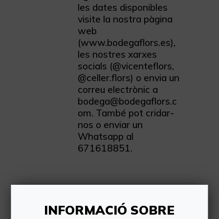
les dates disponibles
visite la nostra pàgina
web
(www.bodegaflors.es),
les nostres xarxes
socials (@vicenteflors,
@celler.flors) o envia un
correu electrònic a
bodega@bodegaflors.c
om. També pot cridar-
nos o enviar un
Whatsapp al
671618851.
INFORMACIÓ SOBRE