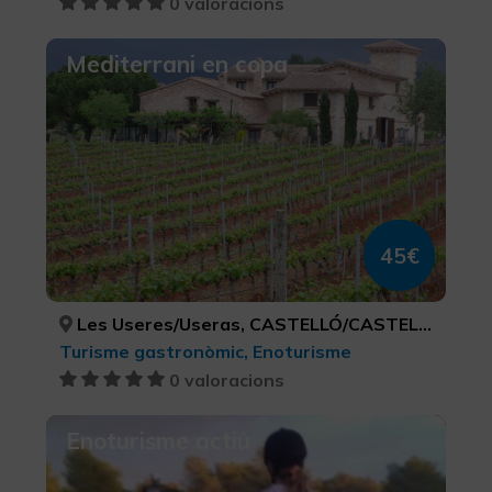
0 valoracions
Mediterrani en copa
45€
Les Useres/Useras, CASTELLÓ/CASTELLÓN
Turisme gastronòmic, Enoturisme
0 valoracions
Enoturisme actiu