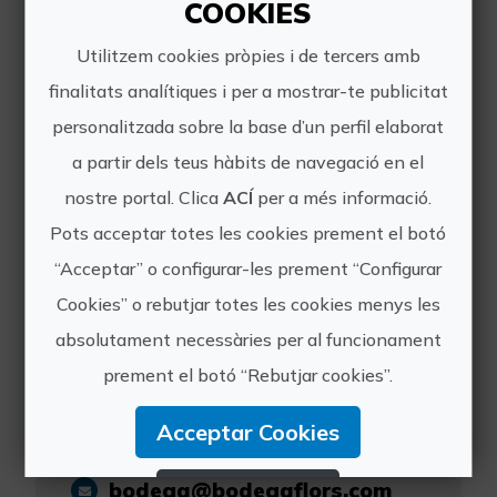
COOKIES
Utilitzem cookies pròpies i de tercers amb
finalitats analítiques i per a mostrar-te publicitat
BODEGA FLORS
personalitzada sobre la base d’un perfil elaborat
a partir dels teus hàbits de navegació en el
nostre portal. Clica
ACÍ
per a més informació.
Pots acceptar totes les cookies prement el botó
En un racó on el sol acaricia les
“Acceptar” o configurar-les prement “Configurar
vinyes i el vent murmura secrets a la
Cookies” o rebutjar totes les cookies menys les
vinya, emergix amb força un dels
projectes cellerers més destacats
absolutament necessàries per al funcionament
de la IGP Castelló, Bodega Flors.
prement el botó “Rebutjar cookies”.
https://www.bodegaflors.es/?
Acceptar Cookies
v=04c19fa1e772
bodega@bodegaflors.com
Rebutjar Cookies