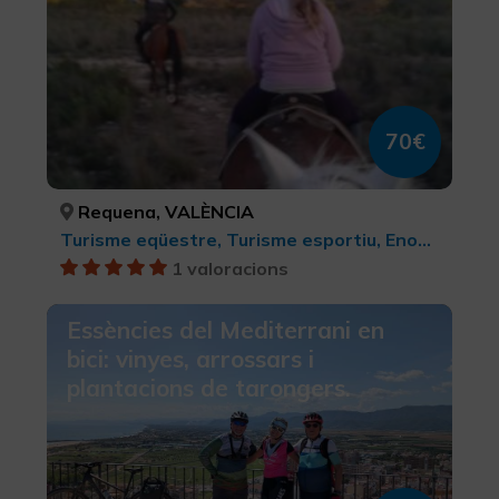
70€
Requena, VALÈNCIA
Turisme eqüestre, Turisme esportiu, Enoturisme
1 valoracions
Essències del Mediterrani en
bici: vinyes, arrossars i
plantacions de tarongers.