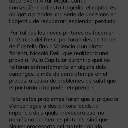
decoraven l'Altar Major. Com a
conseqüència d'esta tragèdia, el capítol és
obligat a prendre una sèrie de decisions en
l'objectiu de recuperar l'esplendor perduda.
Per tal que les noves pintures es facen en
la tècnica del fresc, portaran des de terres
de Castella fins a València a un pintor
florentí, Niccolò Delli, que realitzarà una
prova a l'Aula Capitular durant la qual no
faltaran enfrontaments en alguns dels
canonges, a més de contratemps en el
procés, a causa de problemes de salut que
el portaran a no poder emprendre.
Tots estos problemes faran que el projecte
s'encarregue a dos pintors locals, la
imperícia dels quals provocarà que, no
només no acaben les pintures, sinó que
siguen processats pel mateix cabildo.