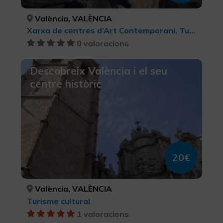
València, VALÈNCIA
Xarxa de centres d’Art Contemporani, Turisme cultural
0 valoracions
Descobreix València i el seu
centre històric
20€
València, VALÈNCIA
Turisme cultural
1 valoracions