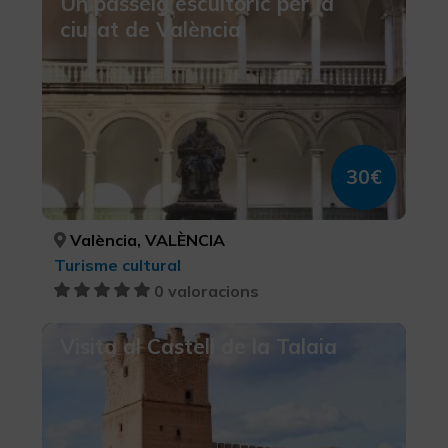
Un passeig escultòric per la
ciutat de València
30€
València, VALÈNCIA
Turisme cultural
0 valoracions
Visita al Castell de la Talaia