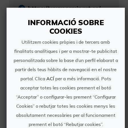
https://www.caminart.es/
caminart.vlc@gmail.com
INFORMACIÓ SOBRE
COOKIES
nfo@caminart.es
+34676804171
Utilitzem cookies pròpies i de tercers amb
finalitats analítiques i per a mostrar-te publicitat
personalitzada sobre la base d’un perfil elaborat a
partir dels teus hàbits de navegació en el nostre
portal. Clica
ACÍ
per a més informació. Pots
Altres experiències
acceptar totes les cookies prement el botó
de CaminArt
“Acceptar” o configurar-les prement “Configurar
Cookies” o rebutjar totes les cookies menys les
absolutament necessàries per al funcionament
prement el botó “Rebutjar cookies”.