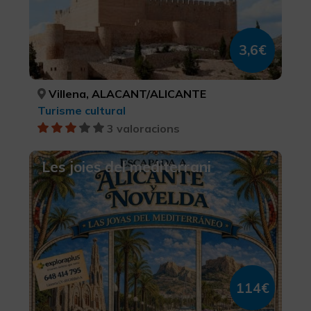
3,6€
Villena, ALACANT/ALICANTE
Turisme cultural
3 valoracions
Les joies del mediterrani
114€