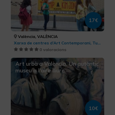
17€
València, VALÈNCIA
Xarxa de centres d’Art Contemporani, Turisme cultural
0 valoracions
Art urbà a València. Un autèntic
museu a l'aire lliure
10€